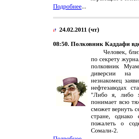
Подробнее
...
24.02.2011 (чт)
08:50. Полковник Каддафи вд
Человек, близки
по секрету журн
полковник Муам
диверсии на н
незнакомец заяв
нефтезаводах ст
"Либо я, либо 
понимает всю тяж
сможет вернуть с
стране, однако 
пожалеть о сод
Сомали-2.
Подробнее
...