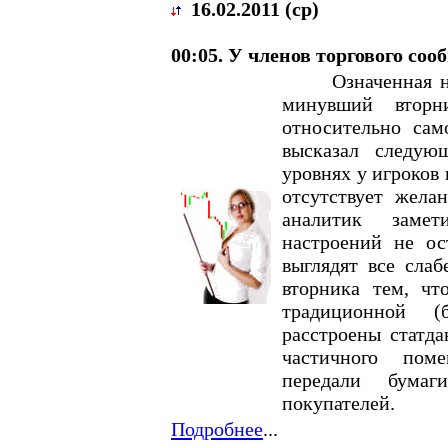
16.02.2011 (ср)
00:05. У членов торгового сооб
Означенная недо
минувший вторн
относительно сам
высказал следую
уровнях у игроков 
отсутствует жела
аналитик замет
настроений не ос
выглядят все слаб
вторника тем, чт
традиционной (
расстроены статд
частичного поме
передали бумаг
покупателей.
Подробнее
...