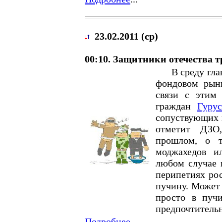
23.02.2011 (ср)
00:10. Защитники отечества т
В среду главн
фондовом рынк
связи с этим
граждан
Гурус
сопуствующих 
отметит ДЗО
прошлом, о т
моджахедов и
любом случае 
перипетиях рос
пучину. Может 
просто в пучи
предпочтитель
Подробнее
...