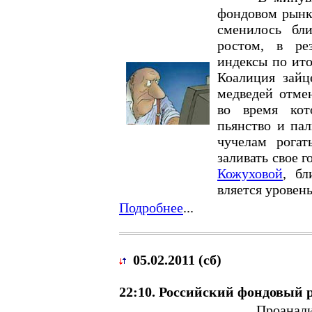
фондовом рынк
сменилось бл
ростом, в ре
индексы по ит
Коалиция зайц
медведей отмен
во время кот
пьянство и па
чучелам рогат
заливать свое 
Кожуховой
, б
вляется уровень
Подробнее
...
05.02.2011 (сб)
22:10. Российский фондовый р
Проанализир