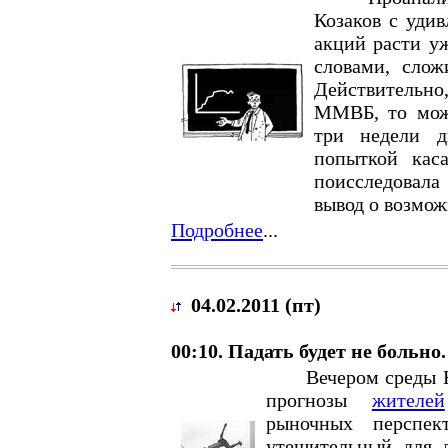
Козаков с уди
акций расти уж
словами, слож
Действительн
ММВБ, то можн
три недели д
попыткой кас
поисследовал
вывод о возмож
Подробнее
...
04.02.2011 (пт)
00:10. Падать будет не больно.
Вечером среды Ник
прогнозы
жителей
рыночных перспек
утешительный для л