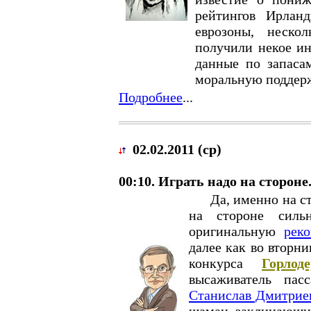
рейтингов Ирлан
еврозоны, неско
получили некое и
данные по запаса
моральную поддер
Подробнее
...
02.02.2011 (ср)
00:10. Играть надо на стороне
Да, именно на стор
на стороне сил
оригинальную
рек
далее как во вторн
конкурса
Горло
высаживатель пас
Станислав Дмитрие