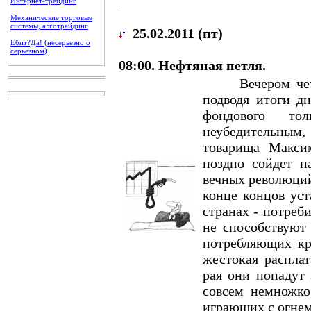
Интернет-трейдинг
Механические торговые
системы, алготрейдинг
25.02.2011 (пт)
Ебит?Да! (несерьезно о
серьезном)
08:00. Нефтяная петля.
Вечером четвер
подводя итоги дн
фондового то
неубедительным,
товарища Макси
поздно сойдет н
вечных революций
конце концов уст
странах - потреб
не способствуют 
потребляющих кр
жестокая расплат
рая они попадут 
совсем немножко 
играющих с огнем