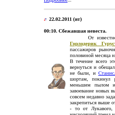
22.02.2011 (вт)
00:10. Сбежавшая невеста.
От известног
Горлодерик Гуру
пассажиров рыноч
половиной месяца н
В течение всего э
вернуться и обеща
не были, и
Станис
шортам, покинул 
меньшим пылом и
завоевание новых в
совсем недавно зад
закрепиться выше от
- то от Лукавого,
нисходящий тренд не