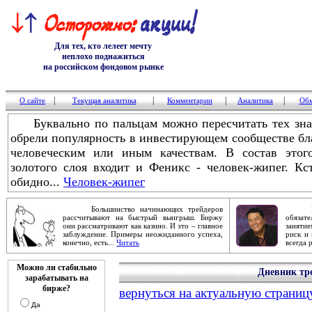
Для тех, кто лелеет мечту
неплохо поднажиться
на российском фондовом рынке
|
|
|
|
О сайте
Текущая аналитика
Комментарии
Аналитика
Обм
Буквально по пальцам можно пересчитать тех знам
обрели популярность в инвестирующем сообществе бл
человеческим или иным качествам. В состав этог
золотого слоя входит и Феникс - человек-жипег. Кс
обидно...
Человек-жипег
Большинство начинающих трейдеров
Робер
рассчитывают на быстрый выигрыш. Биржу
обяза
они рассматривают как казино. И это – главное
заняти
заблуждение. Примеры неожиданного успеха,
риск и 
конечно, есть...
Читать
всегда 
Можно ли стабильно
Дневник тре
зарабатывать на
бирже?
вернуться на актуальную страниц
Да