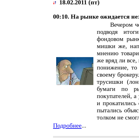
18.02.2011 (пт)
00:10. На рынке ожидается не
Вечером четве
подводя итог
фондовом рынк
мишки же, напр
мнению товари
же вряд ли все,
понижение, то 
своему брокеру
трусишки (лон
бумаги по ры
покупателей, а
и прокатились 
пытались объяс
толком не смог
Подробнее
...