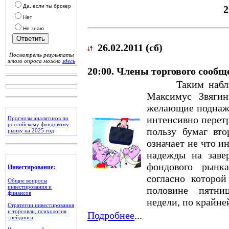
Да, если ты брокер
2
Нет
Не знаю
26.02.2011 (сб)
Посмотреть результаты
этого опроса можно
здесь
20:00. Члены торгового сооб
Таким наблюде
Максимус Звягин
желающие поднажи
интенсивно перет
Прогнозы аналитиков по
российскому фондовому
пользу бумаг вто
рынку на 2025 год
означает не что и
надежды на заве
фондового рынк
Инвестирование:
согласно которо
Общие вопросы
инвестирования и
половине пятни
финансов
недели, по крайней
Стратегии инвестирования
и торговли, психология
Подробнее
...
трейдинга