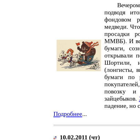
Вечером чет
подводя ит
фондовом р
медведи. Что
просадки р
ММВБ). И все
бумаги, соз
открывали п
Шортили, и
(лонгисты, 
бумаги по 
покупателе
повозку и
зайцебыков.
падение, но с
Подробнее
...
10.02.2011 (чт)