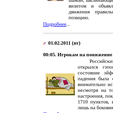
шаман, заклинающий
визитом и объяв
движения правил
позицию.
Подробнее
...
01.02.2011 (вт)
00:05. Игрокам на понижение
Российский ф
открылся гэп
состояние эйф
падения была
внимательно ис
несмотря на т
настроения, по
1710 пунктов, 
лишь на боковик