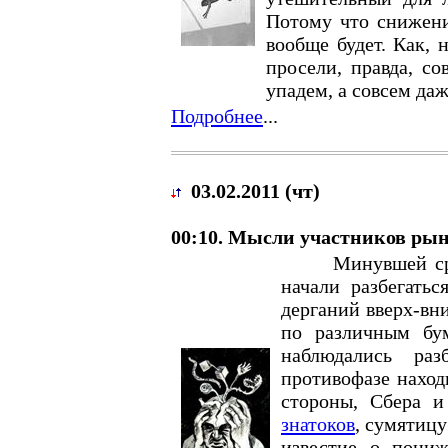
Потому что снижени
вообще будет. Как, 
просели, правда, со
упадем, а совсем даж
Подробнее
...
03.02.2011 (чт)
00:10. Мысли участников рын
Минувшей средой
начали разбегатьс
дерганий вверх-вн
по различным бу
наблюдались ра
противофазе наход
стороны, Сбера 
знатоков
, сумятицу
известие о пониж