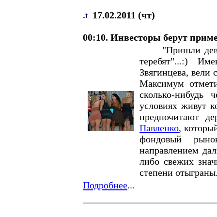
17.02.2011 (чт)
00:10. Инвесторы берут приме
"Пришли девчонк
теребят"...:) 
Звягинцева, вели
Максимум отмет
сколько-нибудь 
условиях живут к
предпочитают д
Павленко
, которы
фондовый рыно
направлением дал
либо свежих знач
степени отыграны
Подробнее
...