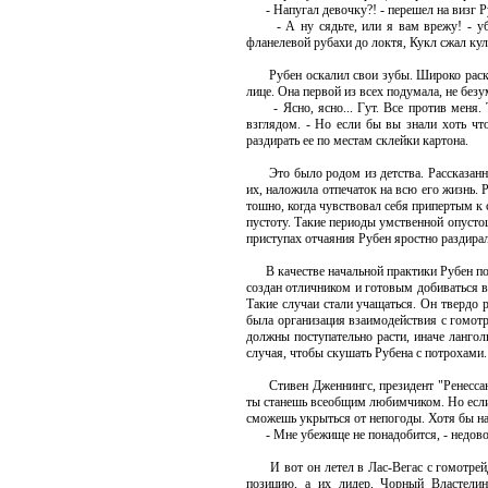
- Напугал девочку?! - перешел на визг Руб
- А ну сядьте, или я вам врежу! - убед
фланелевой рубахи до локтя, Кукл сжал ку
Рубен оскалил свои зубы. Широко раскрыт
лице. Она первой из всех подумала, не безу
- Ясно, ясно... Гут. Все против меня. 
взглядом. - Но если бы вы знали хоть чт
раздирать ее по местам склейки картона.
Это было родом из детства. Рассказанная
их, наложила отпечаток на всю его жизнь.
тошно, когда чувствовал себя припертым к с
пустоту. Такие периоды умственной опустош
приступах отчаяния Рубен яростно раздирал 
В качестве начальной практики Рубен пош
создан отличником и готовым добиваться вс
Такие случаи стали учащаться. Он твердо 
была организация взаимодействия с гомот
должны поступательно расти, иначе ланго
случая, чтобы скушать Рубена с потрохами.
Стивен Дженнингс, президент "Ренессанс",
ты станешь всеобщим любимчиком. Но если 
сможешь укрыться от непогоды. Хотя бы на
- Мне убежище не понадобится, - недоволь
И вот он летел в Лас-Вегас с гомотрейде
позицию, а их лидер, Чорный Властелин