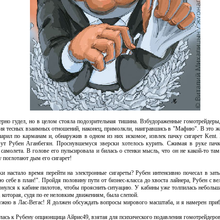
о гудел, но в целом стояла подозрительная тишина. Взбудораженные гомотрейдеры
ния тесных взаимных отношений, наконец, примолкли, наигравшись в "Мафию". В это же 
арил по карманам и, обнаружив в одном из них искомое, извлек пачку сигарет Kent. 
вут Рубен Аганбегян. Проснувшемуся зверски хотелось курить. Сжимая в руке пачк
самолета. В голове его пульсировала и билась о стенки мысль, что он не какой-то т
у поглотают дым его сигарет!
настало время перейти на электронные сигареты? Рубен интенсивно почесал в затыл
ю себе в план!". Пройдя половину пути от бизнес-класса до хвоста лайнера, Рубен с в
ернулся к кабине пилотов, чтобы прояснить ситуацию. У кабины уже толпилась небольша
 которая, судя по ее неловким движениям, была слепой.
но в Лас-Вегас! Я должен обсуждать вопросы мирового масштаба, и я намерен прибы
ась к Рубену опционщица Айрис49, взятая для психического подавления гомотрейдеров, 