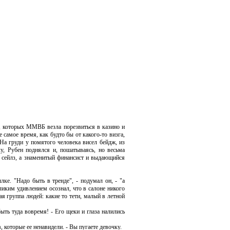
, которых ММВБ везла порезвиться в казино и
самое время, как будто бы от какого-то визга,
На груди у помятого человека висел бейдж, из
у, Рубен поднялся и, пошатываясь, но весьма
ам сейлз, а знаменитый финансист и выдающийся
ке. "Надо быть в тренде", - подумал он, - "а
еликим удивлением осознал, что в салоне никого
я группа людей: какие то тети, малый в летной
ть туда вовремя! - Его щеки и глаза налились
которые ее ненавидели. - Вы пугаете девочку.