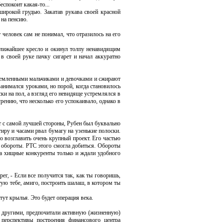
спокоит какая-то...
ирокой грудью. Закатав рукава своей красной
 на пенсию.
еловек сам не понимал, что отразилось на его
ближайшее кресло и окинул толпу ненавидящим
в своей руке пачку сигарет и начал аккуратно
ремленными мальчиками и девочками и сжирают
анимался уроками, но порой, когда становилось
ски на пол, а взгляд его невидяще устремлялся в
рению, что несколько его успокаивало, однако в
 с самой лучшей стороны, Рубен был буквально
тиру и часами рвал бумагу на узенькие полоски.
о возглавить очень крупный проект. Его частью
 обороты. РТС этого смогла добиться. Обороты
 а хищные конкуренты только и ждали удобного
г, - Если все получится так, как ты говоришь,
ую тебе, амиго, построить шалаш, в котором ты
ут крылья. Это будет операция века.
д другими, предпочитали активную (жизненную)
 перспективы построения финансового центра