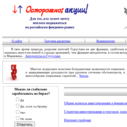
Для тех, кто лелеет мечту
неплохо поднажиться
на российском фондовом рынке
|
|
|
О сайте
Текущая аналитика
Комментарии
В свое время природа, разделив жителей Гурустана на две фракции, сработала не
оказалась многочисленней и гораздо крикливей, чем фракция авторитетов, в состав ко
и Марковица...
Авторитеты из Гурустана
Многих подкупают поистине безграничные возможности опционов:
и зашкаливающие доходности при удачном стечении обстоятельств, и
многообразие опционных стратегий...
Читать
Можно ли стабильно
зарабатывать на бирже?
Да
Общие вопросы инвестирования и финансо
Да, если ты брокер
Стратегии инвестирования и торговли, пси
Нет
Не знаю
Интернет-трейдинг