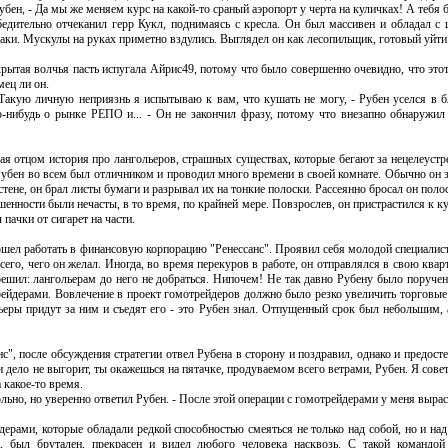
ен, - Да мы же меняем курс на какой-то сраный аэропорт у черта на куличках! А тебя бе
ительно отчеканил герр Кукл, поднимаясь с кресла. Он был массивен и обладал с ш
лаки. Мускулы на руках приметно вздулись. Выглядел он как лесопильщик, готовый уйти
ая волчья пасть испугала Айрис49, потому что было совершенно очевидно, что этот ч
мец ли он.
Такую личную неприязнь я испытываю к вам, что кушать не могу, - Рубен уселся в 
о-нибудь о рынке РЕПО и... - Он не закончил фразу, потому что внезапно обнаружил 
 отцом история про лангольеров, страшных существах, которые бегают за нецелеуст
 Рубен во всем был отличником и проводил много времени в своей комнате. Обычно он з
тене, он брал листы бумаги и разрывал их на тонкие полоски. Рассеянно бросал он поло
енности были нечасты, в то время, по крайней мере. Повзрослев, он пристрастился к ку
пачки от сигарет на части.
ел работать в финансовую корпорацию "Ренессанс". Проявил себя молодой специалист
его, чего он желал. Иногда, во время перекуров в работе, он отправлялся в свою квар
решил: лангольерам до него не добраться. Нипочем! Не так давно Рубену было поручен
рейдерами. Вовлечение в проект гомотрейдеров должно было резко увеличить торговые
льеры придут за ним и съедят его - это Рубен знал. Отпущенный срок был небольшим,
 после обсуждения стратегии отвел Рубена в сторону и поздравил, однако и предостере
дело не выгорит, ты окажешься на пятачке, продуваемом всего ветрами, Рубен. Я совет
 какое-то время.
но, но уверенно ответил Рубен. - После этой операции с гомотрейдерами у меня выраст
рами, которые обладали редкой способностью смеяться не только над собой, но и на
, был брутален, прекрасен и видел любого человека насквозь. С такой командой