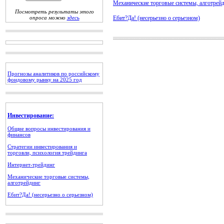
Механические торговые системы, алготрей
Посмотреть результаты этого
опроса можно
здесь
Ебит?Да! (несерьезно о серьезном)
Прогнозы аналитиков по российскому
фондовому рынку на 2025 год
Инвестирование:
Общие вопросы инвестирования и
финансов
Стратегии инвестирования и
торговли, психология трейдинга
Интернет-трейдинг
Механические торговые системы,
алготрейдинг
Ебит?Да! (несерьезно о серьезном)