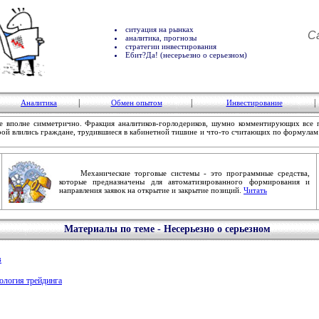
ситуация на рынках
С
аналитика, прогнозы
стратегии инвестирования
Ебит?Да! (несерьезно о серьезном)
|
|
|
Аналитика
Обмен опытом
Инвестирование
 вполне симметрично. Фракция аналитиков-горлодериков, шумно комментирующих все 
торой влились граждане, трудившиеся в кабинетной тишине и что-то считающих по формула
Механические торговые системы - это программные средства,
которые предназначены для автоматизированного формирования и
направления заявок на открытие и закрытие позиций.
Читать
Материалы по теме - Несерьезно о серьезном
в
хология трейдинга