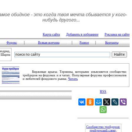
амое обидное - это когда твоя мечта сбывается у кого-
нибудь другого...
Карта сайта
Добавить в избранное
Реклама на сайте
|
|
|
Форекс
Всякая всячина
Разное
Контакты
подряд,
м Шарпа
Биржевые крысы. Термины, которыми изъясняется сообщество
трейдеров на форумах и в чатах. Популярные форумы профессионалов
и любителей фондового рынка.
Читать
RSS
Сообщество трейдеров:
трейдерский сленг,