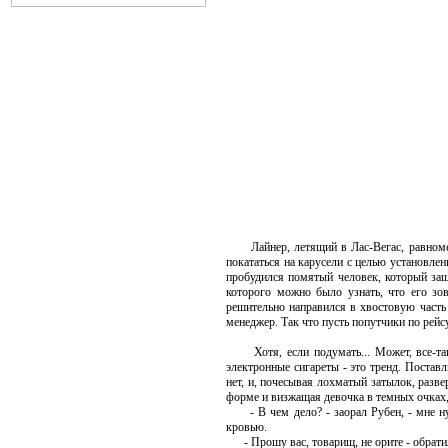
Лайнер, летящий в Лас-Вегас, равномерн
покататься на карусели с целью установле
пробудился помятый человек, который заш
которого можно было узнать, что его зо
решительно направился в хвостовую часть 
менеджер. Так что пусть попутчики по рейс
Хотя, если подумать... Может, все-таки 
электронные сигареты - это тренд. Поставл
нет, и, почесывая лохматый затылок, разв
форме и визжащая девочка в темных очках,
- В чем дело? - заорал Рубен, - мне нуж
кровью.
- Прошу вас, товарищ, не орите - обратил