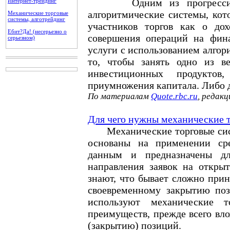
Одним из прогрессивных
Интернет-трейдинг
алгоритмические системы, кот
Механические торговые
системы, алготрейдинг
участников торгов как о до
Ебит?Да! (несерьезно о
совершения операций на фин
серьезном)
услуги с использованием алгор
то, чтобы занять одно из в
инвестиционных продуктов
приумножения капитала. Либо дл
По материалам
Quote.rbc.ru
, редак
Для чего нужны механические 
Механические торговые систе
основаны на применении сре
данным и предназначены дл
направления заявок на откры
знают, что бывает сложно при
своевременному закрытию поз
используют механические 
преимуществ, прежде всего вл
(закрытию) позиций.