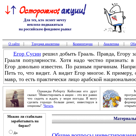
Для тех, кто лелеет мечту
неплохо поднажиться
на российском фондовом рынке
|
|
|
|
О сайте
Текущая аналитика
Комментарии
Аналитика
Обм
Егор Сусин
решил добыть Грааль. Правда, Егору за
Грааля популярности. Хотя надо честно признать: 
Егор довольно известен. По разным причинам. Напри
Петь то, что видит. А видит Егор многое. К примеру, о
мавр, то есть практически лицо арабской национальнос
Однажды Роберту Кийосаки его друг
Механ
сказал: "Инвестировать в акции - это все равно
прог
что сидеть и ждать у моря погоды. Я могу
предна
сделать гораздо больше денег, инвестируя в
форми
опционы".
Читать
открыти
Можно ли стабильно
Материалы 
зарабатывать на
бирже?
Да
Общие вопросы инвестирования