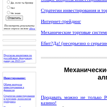
Да, если ты брокер
Нет
Стратегии инвестирования и то
Не знаю
Интернет-трейдинг
Посмотреть результаты
этого опроса можно
здесь
Механические торговые систем
Ебит?Да! (несерьезно о серьезн
Прогнозы аналитиков по
российскому фондовому
рынку на 2025 год
Механически
ал
Инвестирование:
Общие вопросы
инвестирования и
финансов
Стратегии инвестирования
Продавать можно не только 
и торговли, психология
трейдинга
казино!