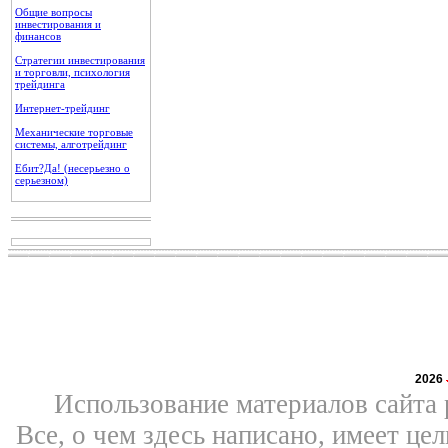
Общие вопросы
инвестирования и
финансов
Стратегии инвестирования
и торговли, психология
трейдинга
Интернет-трейдинг
Механические торговые
системы, алготрейдинг
Ебит?Да! (несерьезно о
серьезном)
2026
Использование материалов сайта 
Все, о чем здесь написано, имеет ц