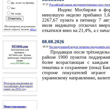
Да, если ты брокер
07:25
Российский рынок продемонстрировал рост трет
Нет
Индекс Мосбиржи в формат
Не знаю
минувшую неделю прибавил 1,6
2267,67 пункта в пятницу 7 ав
июля индикатор отскочил ввер
Посмотреть результаты
этого опроса можно
здесь
откатился вниз на 21,4%, а с нача
08.08.2026
9474444.com
08:50
На предстоящей неделе попытки продолжить рост
Автозапчасти для
Продавцов после трёхнедельног
иномарок -
9474444.com
. Купить
районе 1900 пунктов поддержив
мобильные генераторы!
Акция.
более возрастающая с каждым 
www.9474444.com
тематика и сохранение (пока) Ба
стороне покупателей играют
украинскому направлению, валют
Прогнозы аналитиков по
российскому фондовому
рынку на 2025 год
Инвестирование: