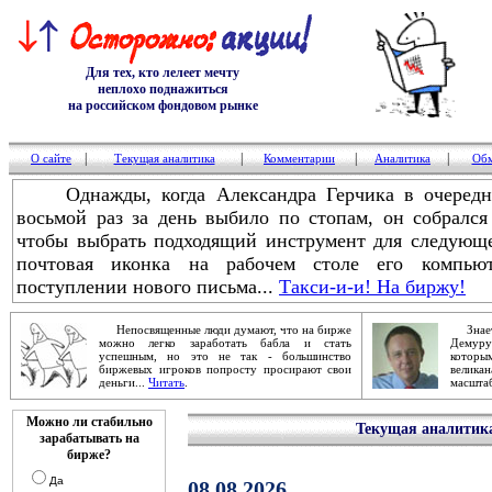
Для тех, кто лелеет мечту
неплохо поднажиться
на российском фондовом рынке
|
|
|
|
О сайте
Текущая аналитика
Комментарии
Аналитика
Обм
Однажды, когда Александра Герчика в очередной
восьмой раз за день выбило по стопам, он собрался
чтобы выбрать подходящий инструмент для следующе
почтовая иконка на рабочем столе его компьют
поступлении нового письма...
Такси-и-и! На биржу!
Непосвященные люди думают, что на бирже
Знаете
можно легко заработать бабла и стать
Демур
успешным, но это не так - большинство
которы
биржевых игроков попросту просирают свои
велика
деньги...
Читать
.
масштаб
Можно ли стабильно
Текущая аналитик
зарабатывать на
бирже?
Да
08.08.2026