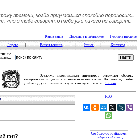
 тому времени, когда приучаешься спокойно переносить
се, что о тебе говорят, о тебе уже ничего не говорят...
Карта сайта
Добавить в избранное
Реклама на сайте
|
|
|
Форекс
Всякая всячина
Разное
Контакты
гие, не
васе...
Зачастую проснувшихся инвесторов встречают обзоры,
выдержанные в целом в оптимистическом ключе. Но главное, чтобы
улыбка гуру не оказалась на деле зловещим оскалом...
Читать
RSS
?
Сообщество трейдеров:
ий гэп?
трейдерский сленг,