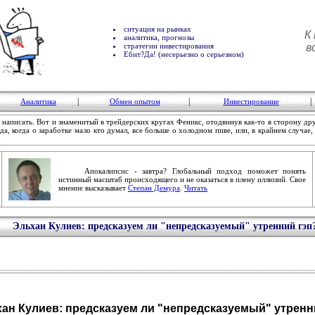
ситуация на рынках
К
аналитика, прогнозы
стратегии инвестирования
в
Ебит?Да! (несерьезно о серьезном)
|
|
|
Аналитика
Обмен опытом
Инвестирование
аписать. Вот и знаменитый в трейдерских кругах Феникс, отодвинув как-то в сторону дру
, когда о заработке мало кто думал, все больше о холодном пиве, или, в крайнем случае, к
Апокалипсис - завтра? Глобальный подход поможет понять
истинный масштаб происходящего и не оказаться в плену иллюзий. Свое
мнение высказывает
Степан Демура
.
Читать
Эльхан Кулиев: предсказуем ли "непредсказуемый" утренний гэп
ан Кулиев: предсказуем ли "непредсказуемый" утренн