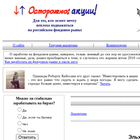
Для тех, кто лелеет мечту
неплохо поднажиться
на российском фондовом рынке
|
|
|
О сайте
Текущая аналитика
Комментарии
О заработке на фондовом рынке, наверное, только ленивый до сих пор не удосужился н
менее важные, дела, решил приобщиться к теме, и случилось это жарким летом 2010 года
Как заработать на фондовом рынке и около него
Однажды Роберту Кийосаки его друг сказал: "Инвестировать в акции
- это все равно что сидеть и ждать у моря погоды. Я могу сделать
гораздо больше денег, инвестируя в опционы".
Читать
Можно ли стабильно
зарабатывать на бирже?
Да
Аналитика
Да, если ты брокер
Нет
Не знаю
Эльх