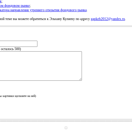
в
;
ском фондовом рынке
;
икатора направления утреннего открытия фондового рынка
.
й теме вы можете обратиться к Эльхану Кулиеву по адресу
gapkeb2012@yandex.ru
.
, осталось
500
)
ы картинки щелкните на ней)