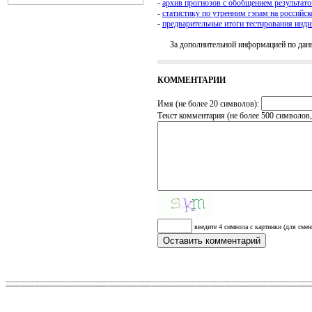
-
архив прогнозов c обобщением результато
-
статистику по утренним гэпам на россий
-
предварительные итоги тестирования инд
За дополнительной информацией по данно
КОММЕНТАРИИ
Имя (не более 20 символов):
Текст комментария (не более 500 символов
введите 4 символа с картинки (для смен