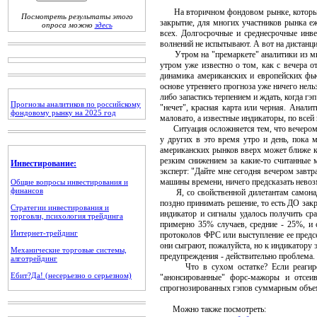
На вторичном фондовом рынке, который во
Посмотреть результаты этого
закрытие, для многих участников рынка еж
опроса можно
здесь
всех. Долгосрочные и среднесрочные инв
волнений не испытывают. А вот на дистанци
Утром на "премаркете" аналитики из мног
утром уже известно о том, как с вечера 
динамика американских и европейских фью
основе утреннего прогноза уже ничего нель
либо запастись терпением и ждать, когда гэп
Прогнозы аналитиков по российскому
"нечет", красная карта или черная. Анал
фондовому рынку на 2025 год
маловато, а известные индикаторы, по всей 
Ситуация осложняется тем, что вечером и 
у других в это время утро и день, пока 
американских рынков вверх может ближе к 
резким снижением за какие-то считанные
Инвестирование:
эксперт: "Дайте мне сегодня вечером завтр
машины времени, ничего предсказать нево
Общие вопросы инвестирования и
финансов
Я, со свойственной дилетантам самонадея
поздно принимать решение, то есть ДО закр
Стратегии инвестирования и
индикатор и сигналы удалось получить ср
торговли, психология трейдинга
примерно 35% случаев, средние - 25%, и 
Интернет-трейдинг
протоколов ФРС или выступление ее предсе
они сыграют, пожалуйста, но к индикатору 
Механические торговые системы,
предупреждения - действительно проблема. 
алготрейдинг
Что в сухом остатке? Если реагировать
Ебит?Да! (несерьезно о серьезном)
"анонсированные" форс-мажоры и отсеи
спрогнозированных гэпов суммарным объем
Можно также посмотреть: