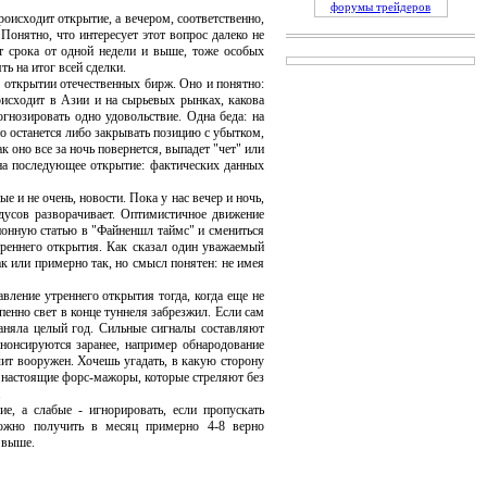
форумы трейдеров
исходит открытие, а вечером, соответственно,
Понятно, что интересует этот вопрос далеко не
т срока от одной недели и выше, тоже особых
ь на итог всей сделки.
открытии отечественных бирж. Оно и понятно:
оисходит в Азии и на сырьевых рынках, какова
огнозировать одно удовольствие. Одна беда: на
то останется либо закрывать позицию с убытком,
ак оно все за ночь повернется, выпадет "чет" или
 на последующее открытие: фактических данных
 не очень, новости. Пока у нас вечер и ночь,
адусов разворачивает. Оптимистичное движение
ионную статью в "Файненшл таймс" и смениться
реннего открытия. Как сказал один уважаемый
ак или примерно так, но смысл понятен: не имея
ление утреннего открытия тогда, когда еще не
пенно свет в конце туннеля забрезжил. Если сам
заняла целый год. Сильные сигналы составляют
нонсируются заранее, например обнародование
чит вооружен. Хочешь угадать, в какую сторону
от настоящие форс-мажоры, которые стреляют без
.
 а слабые - игнорировать, если пропускать
можно получить в месяц примерно 4-8 верно
 выше.