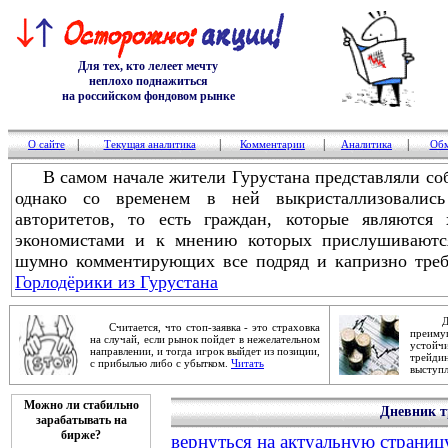
Для тех, кто лелеет мечту
неплохо поднажиться
на российском фондовом рынке
|
|
|
|
О сайте
Текущая аналитика
Комментарии
Аналитика
Обм
В самом начале жители Гурустана представляли соб
однако со временем в ней выкристаллизовалис
авторитетов, то есть граждан, которые являются 
экономистами и к мнению которых прислушиваются
шумно комментирующих все подряд и капризно треб
Горлодёрики из Гурустана
Дейст
Считается, что стоп-заявка - это страховка
преим
на случай, если рынок пойдет в нежелательном
устой
направлении, и тогда игрок выйдет из позиции,
трейди
с прибылью либо с убытком.
Читать
выступ
Можно ли стабильно
Дневник т
зарабатывать на
бирже?
вернуться на актуальную страниц