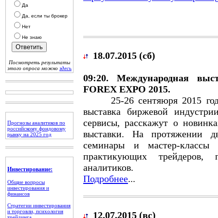
Да
Да, если ты брокер
Нет
Не знаю
18.07.2015 (сб)
Посмотреть результаты
этого опроса можно
здесь
09:20. Международная вы
FOREX EXPO 2015.
25-26 сентяюря 2015 года 
выставка биржевой индустри
сервисы, расскажут о новинк
Прогнозы аналитиков по
российскому фондовому
выставки. На протяжении д
рынку на 2025 год
семинары и мастер-классы 
практикующих трейдеров, п
аналитиков.
Инвестирование:
Подробнее
...
Общие вопросы
инвестирования и
финансов
Стратегии инвестирования
и торговли, психология
12.07.2015 (вс)
трейдинга