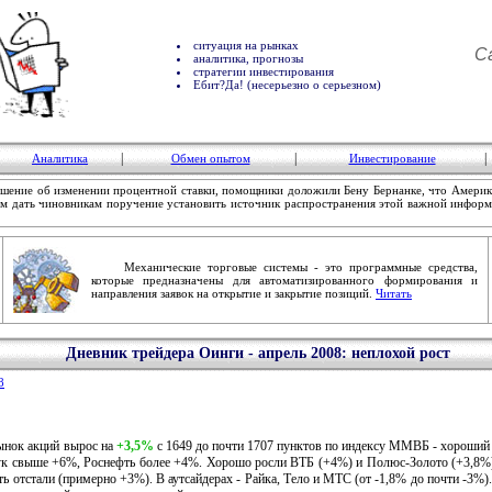
ситуация на рынках
С
аналитика, прогнозы
стратегии инвестирования
Ебит?Да! (несерьезно о серьезном)
|
|
|
Аналитика
Обмен опытом
Инвестирование
ение об изменении процентной ставки, помощники доложили Бену Бернанке, что Америк
гом дать чиновникам поручение установить источник распространения этой важной информ
Механические торговые системы - это программные средства,
которые предназначены для автоматизированного формирования и
направления заявок на открытие и закрытие позиций.
Читать
Дневник трейдера Оинги - апрель 2008: неплохой рост
8
рынок акций вырос на
+3,5%
с 1649 до почти 1707 пунктов по индексу ММВБ - хороший р
Лук свыше +6%, Роснефть более +4%. Хорошо росли ВТБ (+4%) и Полюс-Золото (+3,8%).
уть отстали (примерно +3%). В аутсайдерах - Райка, Тело и МТС (от -1,8% до почти -3%