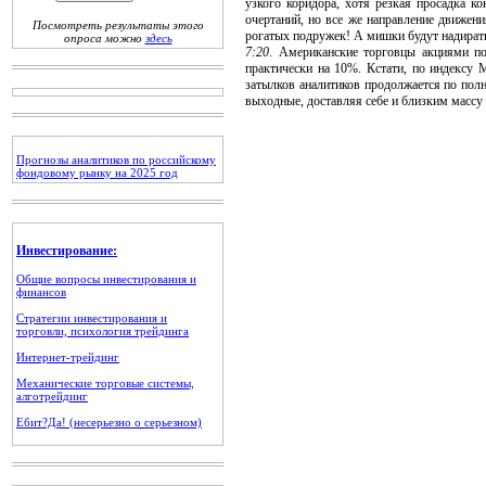
узкого коридора, хотя резкая просадка к
очертаний, но все же направление движен
Посмотреть результаты этого
рогатых подружек! А мишки будут надираться
опроса можно
здесь
7:20
. Американские торговцы акциями по
практически на 10%. Кстати, по индексу
затылков аналитиков продолжается по полн
выходные, доставляя себе и близким масс
Прогнозы аналитиков по российскому
фондовому рынку на 2025 год
Инвестирование:
Общие вопросы инвестирования и
финансов
Стратегии инвестирования и
торговли, психология трейдинга
Интернет-трейдинг
Механические торговые системы,
алготрейдинг
Ебит?Да! (несерьезно о серьезном)