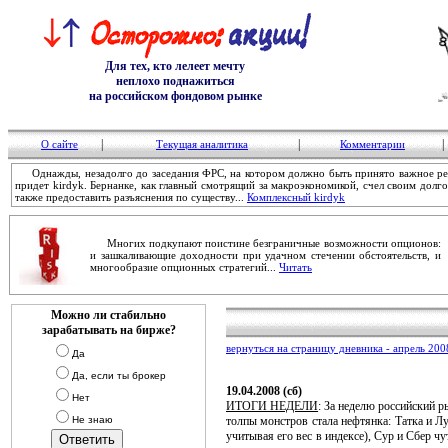
Для тех, кто лелеет мечту
неплохо поднажиться
на российском фондовом рынке
|
|
|
О сайте
Текущая аналитика
Комментарии
Однажды, незадолго до заседания ФРС, на котором должно быть принято важное реш
придет kirdyk. Бернанке, как главный смотрящий за макроэкономикой, счел своим дол
также предоставить разъяснения по существу...
Комплексный kirdyk
Многих подкупают поистине безграничные возможности опционов:
и зашкаливающие доходности при удачном стечении обстоятельств, и
многообразие опционных стратегий...
Читать
Можно ли стабильно
зарабатывать на бирже?
вернуться на страницу дневника - апрель 200
Да
Да, если ты брокер
19.04.2008 (сб)
Нет
ИТОГИ НЕДЕЛИ
: За неделю российский 
Не знаю
толпы монстров стала нефтянка: Татка и 
учитывая его вес в индексе), Сур и Сбер ч