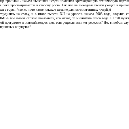
онца прошлой - начала нынешней недели изменила краткосрочную техническую картин
ия пока просматривается в сторону роста. Так что на выходные бычки уходят в припо
 с горя... Что ж, и это какое-никакое занятие для интеллигентных людей:))
трудились на славу, и в итоге вывели DJI на уровень начала 2008 года, отдалив 
 ММВБ мы имеем схожие показатели, его отход от минимума этого года в 1550 пункт
ой программе и главный вопрос дня: есть рецессия или нет рецессии? Но, в любом сл
у приятных ощущений!