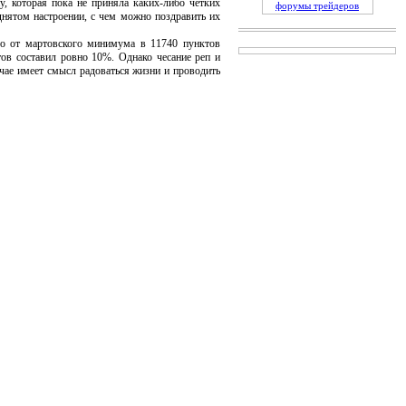
у, которая пока не приняла каких-либо четких
форумы трейдеров
днятом настроении, с чем можно поздравить их
его от мартовского минимума в 11740 пунктов
ов составил ровно 10%. Однако чесание реп и
учае имеет смысл радоваться жизни и проводить