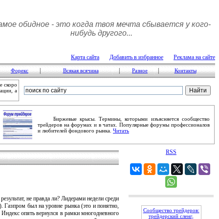
амое обидное - это когда твоя мечта сбывается у кого-
нибудь другого...
Карта сайта
Добавить в избранное
Реклама на сайте
|
|
|
Форекс
Всякая всячина
Разное
Контакты
е скоро
ации, а
Биржевые крысы. Термины, которыми изъясняется сообщество
трейдеров на форумах и в чатах. Популярные форумы профессионалов
и любителей фондового рынка.
Читать
RSS
езультат, не правда ли? Лидерами недели среди
 Газпром был на уровне рынка (это и понятно,
Сообщество трейдеров:
). Индекс опять вернулся в рамки многодневного
трейдерский сленг,