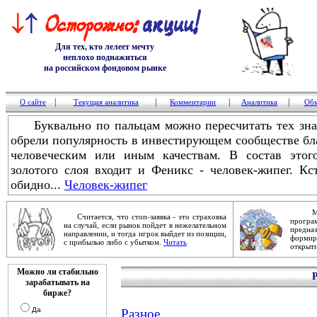
Для тех, кто лелеет мечту
неплохо поднажиться
на российском фондовом рынке
|
|
|
|
О сайте
Текущая аналитика
Комментарии
Аналитика
Обм
Буквально по пальцам можно пересчитать тех знам
обрели популярность в инвестирующем сообществе бл
человеческим или иным качествам. В состав этог
золотого слоя входит и Феникс - человек-жипег. Кс
обидно...
Человек-жипег
Механ
Считается, что стоп-заявка - это страховка
прог
на случай, если рынок пойдет в нежелательном
предна
направлении, и тогда игрок выйдет из позиции,
форми
с прибылью либо с убытком.
Читать
открыти
Можно ли стабильно
зарабатывать на
бирже?
Да
Разное