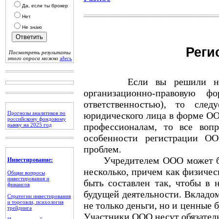
Да, если ты брокер
Нет
Не знаю
Реги
Посмотреть результаты
этого опроса можно
здесь
Если вы решили начать
организационно-правовую 
ответственностью), то след
Прогнозы аналитиков по
юридического лица в форме ОО
российскому фондовому
профессионалам, то все воп
рынку на 2025 год
особенности регистрации ОО
проблем.
Учредителем ООО может быть
Инвестирование:
несколько, причем как физичес
Общие вопросы
инвестирования и
быть составлен так, чтобы в 
финансов
будущей деятельности. Вкладо
Стратегии инвестирования
и торговли, психология
не только деньги, но и ценные
трейдинга
Участники ООО несут обязательс