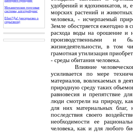
Интернет-трейдинг
удобрений и ядохимикатов, и, 
Механические торговые
морских растений и животных.
системы, алготрейдинг
человека, - исчерпаемый при
Ебит?Да! (несерьезно о
серьезном)
Земле обостряется ежегодно в с
расхода воды на орошение и 
производственными и б
жизнедеятельности, в том 
грамотная утилизация приобрет
- среды обитания человека.
Влияние человеческого о
усиливается по мере техниче
материалов, вовлекаемых в дея
природную среду таких объемов
равновесия и препятствие для
люди смотрели на природу, ка
для них материальных благ, 
последствия своего воздейст
необходимости ее рациональ
человека, как и для любого би