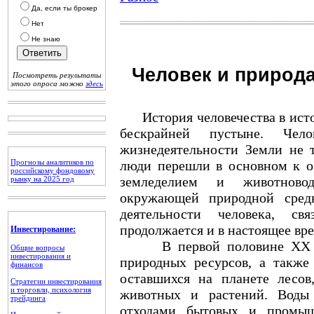
Да, если ты брокер
Нет
Не знаю
Человек и природа
Посмотреть результаты
этого опроса можно
здесь
История человечества в истор
бескрайней пустыне. Чел
жизнедеятельности Земли не т
Прогнозы аналитиков по
люди перешли в основном к о
российскому фондовому
земледелием и животновод
рынку на 2025 год
окружающей природной среды
деятельности человека, св
продолжается и в настоящее вре
Инвестирование:
В первой половине XX в. 
Общие вопросы
инвестирования и
природных ресурсов, а также
финансов
оставшихся на планете лесов
Стратегии инвестирования
и торговли, психология
животных и растений. Воды 
трейдинга
отходами бытовых и промыш