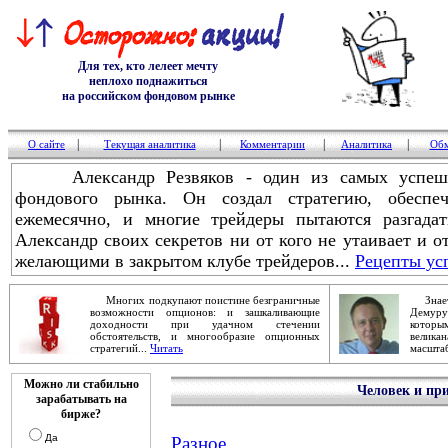
Для тех, кто лелеет мечту
неплохо поднажиться
на российском фондовом рынке
|
|
|
|
О сайте
Текущая аналитика
Комментарии
Аналитика
Обм
Александр Резвяков - один из самых успешны
фондового рынка. Он создал стратегию, обесп
ежемесячно, и многие трейдеры пытаются разгадат
Александр своих секретов ни от кого не утаивает и о
желающими в закрытом клубе трейдеров...
Рецепты ус
Многих подкупают поистине безграничные
Знаете
возможности опционов: и зашкаливающие
Демур
доходности при удачном стечении
которы
обстоятельств, и многообразие опционных
велика
стратегий...
Читать
масштаб
Можно ли стабильно
Человек и при
зарабатывать на
бирже?
Да
Разное