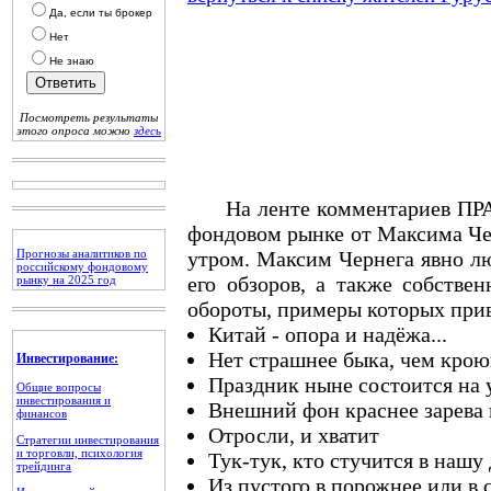
Да, если ты брокер
Нет
Не знаю
Посмотреть результаты
этого опроса можно
здесь
На ленте комментариев ПРАЙ
фондовом рынке от Максима Че
Прогнозы аналитиков по
утром. Максим Чернега явно лю
российскому фондовому
его обзоров, а также собстве
рынку на 2025 год
обороты, примеры которых при
Китай - опора и надёжа...
Нет страшнее быка, чем кро
Инвестирование:
Праздник ныне состоится на 
Общие вопросы
инвестирования и
Внешний фон краснее зарева
финансов
Отросли, и хватит
Стратегии инвестирования
и торговли, психология
Тук-тук, кто стучится в нашу
трейдинга
Из пустого в порожнее или в 