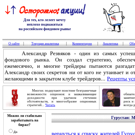
Для тех, кто лелеет мечту
неплохо поднажиться
на российском фондовом рынке
|
|
|
|
О сайте
Текущая аналитика
Комментарии
Аналитика
Обм
Александр Резвяков - один из самых успешны
фондового рынка. Он создал стратегию, обесп
ежемесячно, и многие трейдеры пытаются разгадат
Александр своих секретов ни от кого не утаивает и о
желающими в закрытом клубе трейдеров...
Рецепты ус
Многих подкупают поистине безграничные
Робер
возможности опционов: и зашкаливающие
обяза
доходности при удачном стечении
заняти
обстоятельств, и многообразие опционных
риск и 
стратегий...
Читать
всегда 
Можно ли стабильно
Гурустан: 
зарабатывать на
бирже?
Да
вернуться к списку жителей Гуру