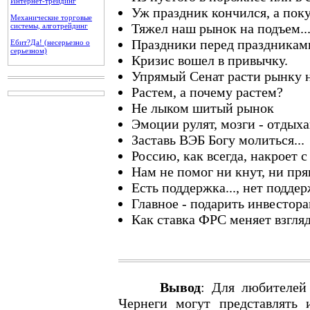
Интернет-трейдинг
Уж праздник кончился, а поку
Механические торговые
Тяжел наш рынок на подъем..
системы, алготрейдинг
Праздники перед праздникам
Ебит?Да! (несерьезно о
серьезном)
Кризис вошел в привычку.
Упрямый Сенат расти рынку н
Растем, а почему растем?
Не лыком шитый рынок
Эмоции рулят, мозги - отдых
Заставь ВЭБ Богу молиться...
Россию, как всегда, накроет 
Нам не помог ни кнут, ни пр
Есть поддержка..., нет поддер
Главное - подарить инвестора
Как ставка ФРС меняет взгля
Вывод
: Для любителей
Чернеги могут представлять 