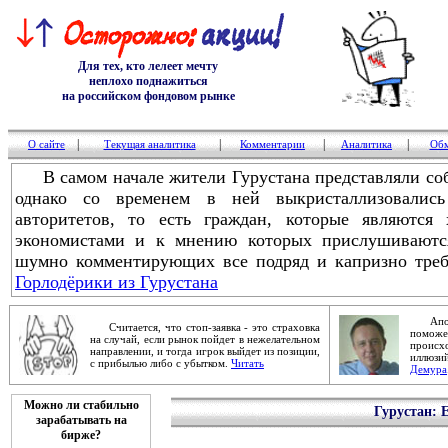
Для тех, кто лелеет мечту
неплохо поднажиться
на российском фондовом рынке
|
|
|
|
О сайте
Текущая аналитика
Комментарии
Аналитика
Обм
В самом начале жители Гурустана представляли соб
однако со временем в ней выкристаллизовалис
авторитетов, то есть граждан, которые являются 
экономистами и к мнению которых прислушиваются
шумно комментирующих все подряд и капризно треб
Горлодёрики из Гурустана
Апокал
Считается, что стоп-заявка - это страховка
помож
на случай, если рынок пойдет в нежелательном
проис
направлении, и тогда игрок выйдет из позиции,
иллюзи
с прибылью либо с убытком.
Читать
Демура
Можно ли стабильно
Гурустан: 
зарабатывать на
бирже?