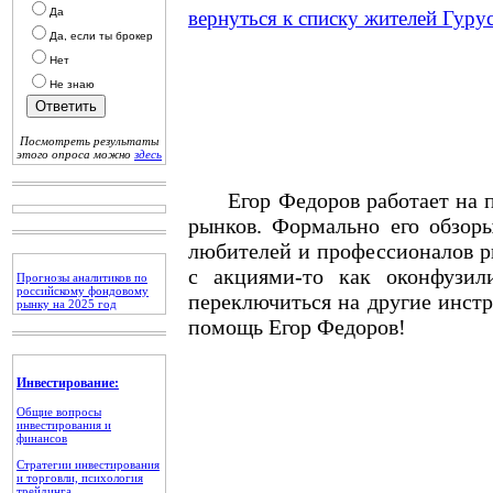
Да
вернуться к списку жителей Гуру
Да, если ты брокер
Нет
Не знаю
Посмотреть результаты
этого опроса можно
здесь
Егор Федоров работает на по
рынков. Формально его обзор
любителей и профессионалов ры
с акциями-то как оконфузил
Прогнозы аналитиков по
российскому фондовому
переключиться на другие инстр
рынку на 2025 год
помощь Егор Федоров!
Инвестирование:
Общие вопросы
инвестирования и
финансов
Стратегии инвестирования
и торговли, психология
трейдинга