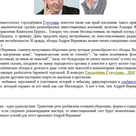
мкоголосых горлодёриков
Гурустана
, известен также как ярый поклонник такого при
 аналитические группы разнообразных инвестиционных компаний, включая Альпари. Кст
Управления Капиталом Цериха... Говорят, что своим бессмысленным, на первый взгляд,
 Цюриху, к примеру. Дабы предстать перед нестройными, но многочисленными рядам
е нестабильности. И правда, обзоры Андрея Верникова можно читать совершенно спокойн
:)
Верников славится нескучными оборотами речи, которые разнообразят его обзоры. В
ак шагреневая кожа", "маржин-коллам меня не сломать!", "на таком позитивном фон
 пугливый, но никак не тяжелый", "жаль, что бульдозеры не умеют пылесосить" и тому по
ем сказать, плодовит на манер породистого кролика и известен в кругу коллег-гор
налитические обзоры в десятки и даже сотни лент новостей и комментариев инвестицио
елающих разбогатеть биржевой торговлей. В конкурсе
Горлодёрик Гурустана - 2010
 с двумя другими мастерами спорта по анализам и прогнозам.
юбимых персонажей и участником историй и небылиц, циркулирующих в
сообщест
е, который охранял не кто иной, как сам Миловидыч. А вот о том, чем Андрей Верник
ва - одно удовольствие. Грамотная речь разбавлена сочными оборотами, форма и содерж
, если следовать рекомендациям мастера, то инвестиционный счет будет моментально
 немало усилий для этого приложил Андрей Верников!