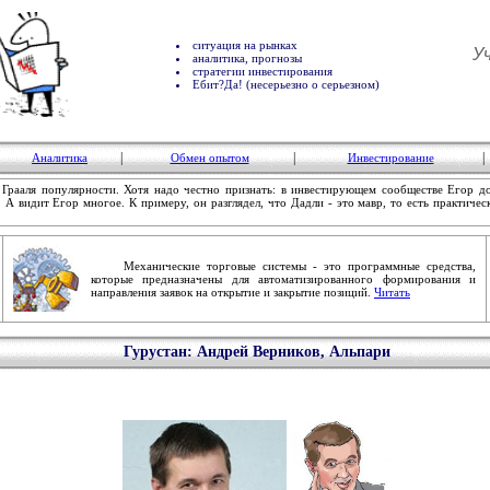
ситуация на рынках
У
аналитика, прогнозы
стратегии инвестирования
Ебит?Да! (несерьезно о серьезном)
|
|
|
Аналитика
Обмен опытом
Инвестирование
а Грааля популярности. Хотя надо честно признать: в инвестирующем сообществе Егор д
 А видит Егор многое. К примеру, он разглядел, что Дадли - это мавр, то есть практичес
Механические торговые системы - это программные средства,
которые предназначены для автоматизированного формирования и
направления заявок на открытие и закрытие позиций.
Читать
Гурустан: Андрей Верников, Альпари