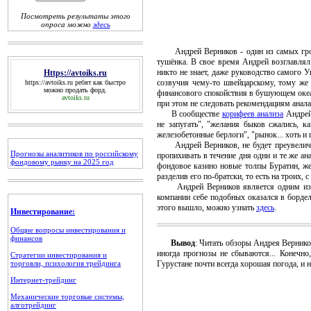
Посмотреть результаты этого
опроса можно
здесь
Андрей Верников - один из самых гро
тушёнка. В свое время Андрей возглавлял
никто не знает, даже руководство самого 
Https://avtoiks.ru
созвучия чему-то швейцарскому, тому же
https://avtoiks.ru
ребят как быстро
можно продать форд.
финансового спокойствия в бушующем океан
avtoiks.ru
при этом не следовать рекомендациям анала
В сообществе
корифеев анализа
Андрей 
не запугать", "желания быков сжались, к
железобетонные берлоги", "рынок... хоть и
Андрей Верников, не будет преувеличени
Прогнозы аналитиков по российскому
пропихивать в течение дня одни и те же а
фондовому рынку на 2025 год
фондовое казино новые толпы Буратин, ж
разделив его по-братски, то есть на троих,
Андрей Верников является одним из л
компании себе подобных оказался в бордел
этого вышло, можно узнать
здесь
.
Инвестирование:
Общие вопросы инвестирования и
финансов
Вывод
: Читать обзоры Андрея Вернико
иногда прогнозы не сбываются... Конечно
Стратегии инвестирования и
торговли, психология трейдинга
Гурустане почти всегда хорошая погода, и
Интернет-трейдинг
Механические торговые системы,
алготрейдинг