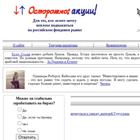
Для тех, кто лелеет мечту
неплохо поднажиться
на российском фондовом рынке
|
|
|
О сайте
Текущая аналитика
Комментарии
Егор Сусин
решил добыть Грааль. Правда, Егору захотелось не просто Грааля, 
известен. По разным причинам. Например, потому что любит петь. Петь то, что видит.
арабской национальности...
За Граалем в Египет
.
Однажды Роберту Кийосаки его друг сказал: "Инвестировать в акции
- это все равно что сидеть и ждать у моря погоды. Я могу сделать
гораздо больше денег, инвестируя в опционы".
Читать
Можно ли стабильно
зарабатывать на бирже?
Да
вернуться к списку жителей Гурустана
Да, если ты брокер
Нет
Не знаю