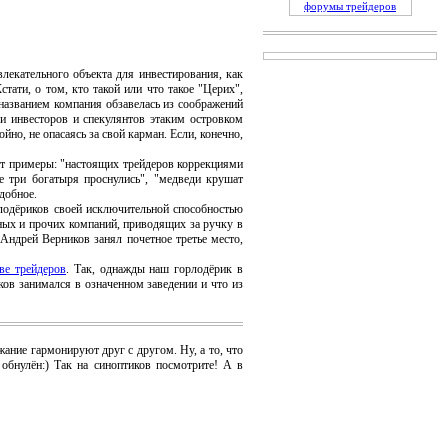
форумы трейдеров
влекательного объекта для инвестирования, как
ати, о том, кто такой или что такое "Церих",
 названием компания обзавелась из соображений
и инвесторов и спекулянтов этаким островком
о, не опасаясь за свой карман. Если, конечно,
от примеры: "настоящих трейдеров коррекциями
е три богатыря проснулись", "медведи крушат
добное.
лодёриков своей исключительной способностью
нных и прочих компаний, приводящих за ручку в
Андрей Верников занял почетное третье место,
ве трейдеров
. Так, однажды наш горлодёрик в
ов занимался в означенном заведении и что из
ание гармонируют друг с другом. Ну, а то, что
 обнулён:) Так на синоптиков посмотрите! А в