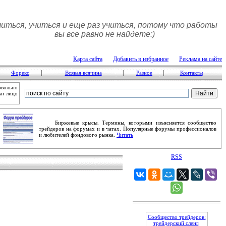
читься, учиться и еще раз учиться, потому что работы
вы все равно не найдете:)
Карта сайта
Добавить в избранное
Реклама на сайте
|
|
|
Форекс
Всякая всячина
Разное
Контакты
овольно
ки лицо
Биржевые крысы. Термины, которыми изъясняется сообщество
трейдеров на форумах и в чатах. Популярные форумы профессионалов
и любителей фондового рынка.
Читать
RSS
Сообщество трейдеров:
трейдерский сленг,