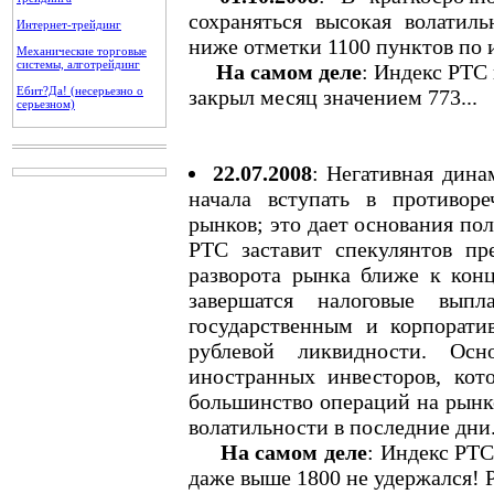
сохраняться высокая волатил
Интернет-трейдинг
ниже отметки 1100 пунктов по 
Механические торговые
системы, алготрейдинг
На самом деле
: Индекс РТС 
Ебит?Да! (несерьезно о
закрыл месяц значением 773...
серьезном)
22.07.2008
: Негативная дина
начала вступать в противор
рынков; это дает основания пол
РТС заставит спекулянтов п
разворота рынка ближе к конц
завершатся налоговые вып
государственным и корпорат
рублевой ликвидности. Ос
иностранных инвесторов, кот
большинство операций на рынке
волатильности в последние дни
На самом деле
: Индекс РТС
даже выше 1800 не удержался! Р