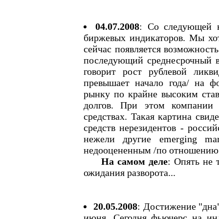
04.07.2008
: Со следующей 
биржевых индикаторов. Мы хот
сейчас появляется возможность
последующий среднесрочный во
говорит рост рублевой ликв
превышает начало года/ на ф
рынку по крайне высоким став
долгов. При этом компании
средствах. Такая картина свид
средств нерезидентов - росси
нежели другие emerging mar
недооцененным /по отношению 
На самом деле
: Опять не 
ожидания разворота...
20.05.2008
: Достижение "дна
июня. Сегодня фьючерс на ин