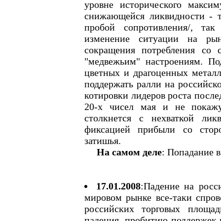
уровне исторического макси
снижающейся ликвидности - т
пробой сопротивления/, та
изменение ситуации на ры
сокращения потребления со с
"медвежьим" настроениям. По
цветных и драгоценных металл
поддержать ралли на российско
котировки лидеров роста после
20-х чисел мая и не покажу
столкнется с нехваткой лик
фиксацией прибыли со сторо
затишья.
На самом деле
: Попадание в
17.01.2008
:Падение на росс
мировом рынке все-таки спрово
российских торговых площад
падения, пробитию поддержек 