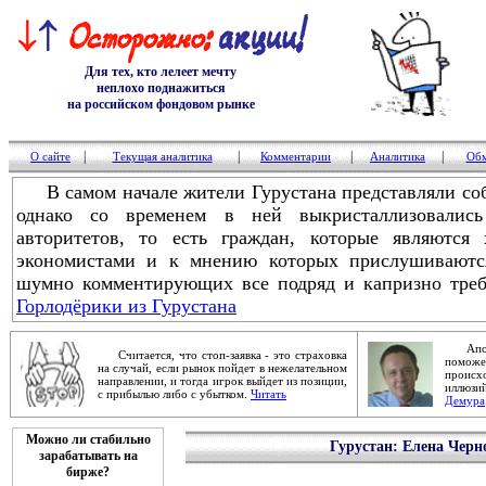
Для тех, кто лелеет мечту
неплохо поднажиться
на российском фондовом рынке
|
|
|
|
О сайте
Текущая аналитика
Комментарии
Аналитика
Обм
В самом начале жители Гурустана представляли соб
однако со временем в ней выкристаллизовалис
авторитетов, то есть граждан, которые являются 
экономистами и к мнению которых прислушиваются
шумно комментирующих все подряд и капризно треб
Горлодёрики из Гурустана
Апокал
Считается, что стоп-заявка - это страховка
помож
на случай, если рынок пойдет в нежелательном
проис
направлении, и тогда игрок выйдет из позиции,
иллюзи
с прибылью либо с убытком.
Читать
Демура
Можно ли стабильно
Гурустан: Елена Черн
зарабатывать на
бирже?