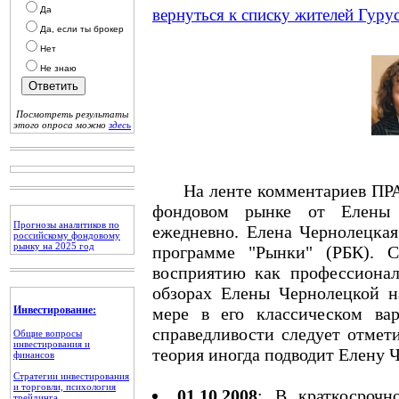
Да
вернуться к списку жителей Гуру
Да, если ты брокер
Нет
Не знаю
Посмотреть результаты
этого опроса можно
здесь
На ленте комментариев ПРАЙ
фондовом рынке от Елены 
Прогнозы аналитиков по
ежедневно. Елена Чернолецкая 
российскому фондовому
рынку на 2025 год
программе "Рынки" (РБК). 
восприятию как профессионал
обзорах Елены Чернолецкой на
Инвестирование:
мере в его классическом ва
справедливости следует отмети
Общие вопросы
инвестирования и
теория иногда подводит Елену 
финансов
Стратегии инвестирования
и торговли, психология
01.10.2008
: В краткосрочн
трейдинга