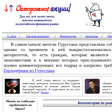
Для тех, кто лелеет мечту
неплохо поднажиться
на российском фондовом рынке
|
|
|
|
О сайте
Текущая аналитика
Комментарии
Аналитика
Обм
В самом начале жители Гурустана представляли соб
однако со временем в ней выкристаллизовалис
авторитетов, то есть граждан, которые являются 
экономистами и к мнению которых прислушиваются
шумно комментирующих все подряд и капризно треб
Горлодёрики из Гурустана
В этой статье вместе со всемирно-
Робер
известным доктором психологии Ван Тарпом
обяза
мы отправимся на поиски святого Грааля
заняти
биржевой торговли. А существует ли он, этот
риск и 
самый Грааль?
Читать
всегда 
Можно ли стабильно
Комментарии по рынк
зарабатывать на
бирже?