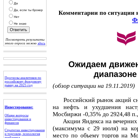
Да
Да, если ты брокер
Комментарии по ситуации 
Нет
Ф
Не знаю
Посмотреть результаты
этого опроса можно
здесь
Ожидаем движен
диапазоне
Прогнозы аналитиков по
российскому фондовому
(обзор ситуации на 19.11.2019)
рынку на 2025 год
Российский рынок акций сниз
на нефть и ухудшения наст
Инвестирование:
Мосбиржи -0,35% до 2924,48 п.,
Общие вопросы
инвестирования и
Акции Яндекса на вечерних то
финансов
(максимума с 29 июля) на ко
Стратегии инвестирования
и торговли, психология
место по объему торгов на Мо
трейдинга