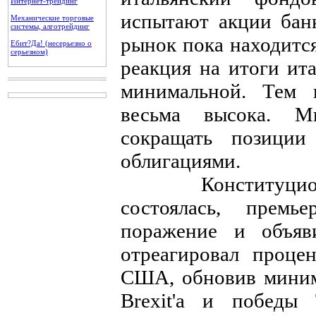
Интернет-трейдинг
испытают акции банк
Механические торговые
системы, алготрейдинг
рынок пока находится
Ебит?Да! (несерьезно о
серьезном)
реакция на итоги ит
минимальной. Тем н
весьма высока. М
сокращать позици
облигациями.
Конституционна
состоялась, прем
поражение и объяв
отреагировал проце
США, обновив миним
Brexit'а и победы