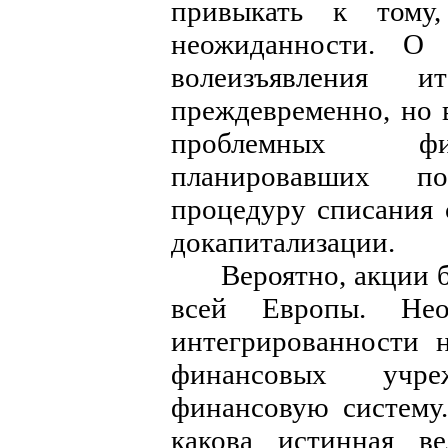
привыкать к тому
неожиданности. О 
волеизъявления и
преждевременно, но 
проблемных фи
планировавших п
процедуру списания
докапитализации.
Вероятно, акции ба
всей Европы. Нео
интегрированности 
финансовых учр
финансовую систему.
какова истинная в