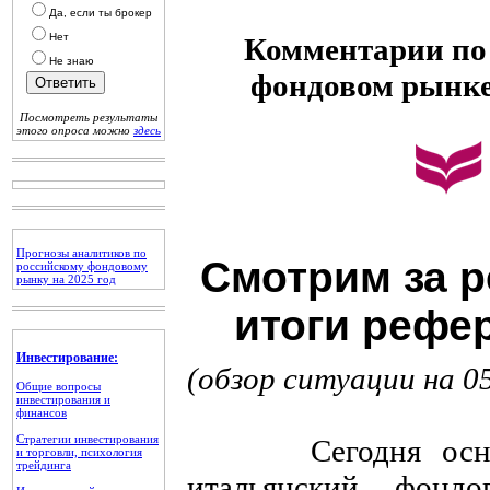
Да, если ты брокер
Нет
Комментарии по 
Не знаю
фондовом рынк
Посмотреть результаты
этого опроса можно
здесь
Прогнозы аналитиков по
Смотрим за р
российскому фондовому
рынку на 2025 год
итоги рефе
Инвестирование:
(обзор ситуации на 0
Общие вопросы
инвестирования и
финансов
Стратегии инвестирования
Сегодня основно
и торговли, психология
трейдинга
итальянский фонд