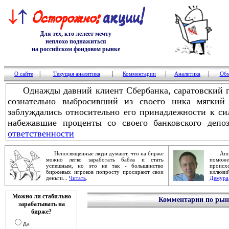
Для тех, кто лелеет мечту
неплохо поднажиться
на российском фондовом рынке
|
|
|
|
О сайте
Текущая аналитика
Комментарии
Аналитика
Обм
Однажды давний клиент Сбербанка, саратовский го
сознательно выбросивший из своего ника мягкий
заблуждались относительно его принадлежности к си
набежавшие проценты со своего банковского депоз
ответственности
Непосвященные люди думают, что на бирже
Апокал
можно легко заработать бабла и стать
помож
успешным, но это не так - большинство
проис
биржевых игроков попросту просирают свои
иллюзи
деньги...
Читать
.
Демура
Можно ли стабильно
Комментарии по рынк
зарабатывать на
бирже?
Да