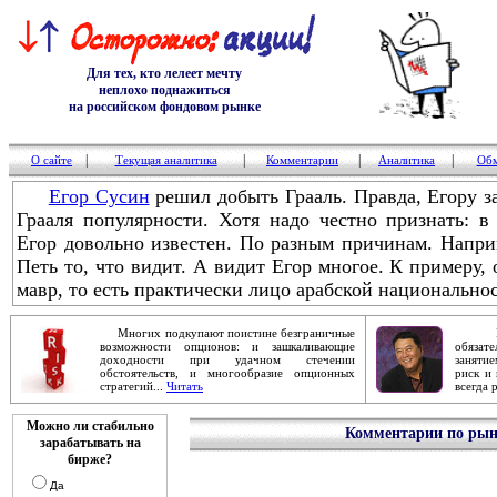
Для тех, кто лелеет мечту
неплохо поднажиться
на российском фондовом рынке
|
|
|
|
О сайте
Текущая аналитика
Комментарии
Аналитика
Обм
Егор Сусин
решил добыть Грааль. Правда, Егору за
Грааля популярности. Хотя надо честно признать: 
Егор довольно известен. По разным причинам. Напри
Петь то, что видит. А видит Егор многое. К примеру, о
мавр, то есть практически лицо арабской национальнос
Многих подкупают поистине безграничные
Робер
возможности опционов: и зашкаливающие
обяза
доходности при удачном стечении
заняти
обстоятельств, и многообразие опционных
риск и 
стратегий...
Читать
всегда 
Можно ли стабильно
Комментарии по рынк
зарабатывать на
бирже?
Да