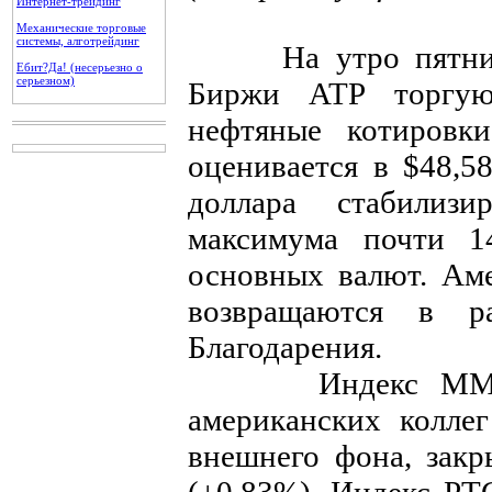
Интернет-трейдинг
Механические торговые
системы, алготрейдинг
На утро пятницы
Ебит?Да! (несерьезно о
серьезном)
Биржи АТР торгую
нефтяные котировки
оценивается в $48,58
доллара стабилизи
максимума почти 1
основных валют. Ам
возвращаются в 
Благодарения.
Индекс ММВБ, о
американских колле
внешнего фона, закр