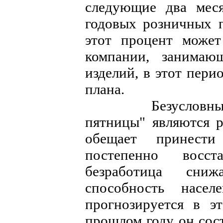
следующие два мес
годовых розничных 
этот процент может
компании, занимаю
изделий, в этот пери
плана.
Безусловными б
пятницы" являются р
обещает принест
постепенно восст
безработица сниж
способность насел
прогнозируется в э
прошлом году он сост