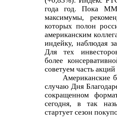
(+0,83%). Индекс РТ
года год. Пока ММ
максимумы, рекомен
которых полон росс
американским коллег
индейку, наблюдая з
Для тех инвесторо
более консервативно
советуем часть акций
Американские бир
случаю Дня Благодаре
сокращенном форма
сегодня, в так наз
стартует сезон покуп