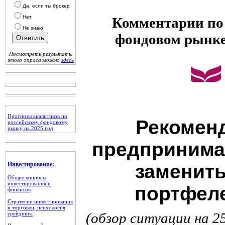
Да, если ты брокер
Нет
Комментарии по 
Не знаю
фондовом рынк
Посмотреть результаты
этого опроса можно
здесь
Прогнозы аналитиков по
Рекоменд
российскому фондовому
рынку на 2025 год
предпринимат
Инвестирование:
заменить
Общие вопросы
инвестирования и
портфеле
финансов
Стратегии инвестирования
и торговли, психология
(обзор ситуации на 25
трейдинга