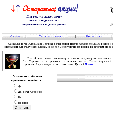
Для тех, кто лелеет мечту
неплохо поднажиться
на российском фондовом рынке
|
|
|
О сайте
Текущая аналитика
Комментарии
Однажды, когда Александра Герчика в очередной тысяча пятьсот тридцать восьмой ра
инструмент для следующей сделки, но в этот момент почтовая иконка на рабочем столе 
В этой статье вместе со всемирно-известным доктором психологии
Ван Тарпом мы отправимся на поиски святого Грааля биржевой
торговли. А существует ли он, этот самый Грааль?
Читать
Можно ли стабильно
зарабатывать на бирже?
Да
Да, если ты брокер
Нет
Не знаю