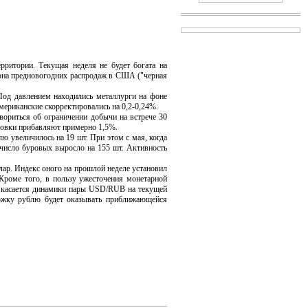
ритории. Текущая неделя не будет богата на
зона предновогодних распродаж в США ("черная
 давлением находились металлурги на фоне
ериканские скорректировались на 0,2-0,24%.
ориться об ограничении добычи на встрече 30
тировки прибавляют примерно 1,5%.
увеличилось на 19 шт. При этом с мая, когда
д число буровых выросло на 155 шт. Активность
ар. Индекс оного на прошлой неделе установил
роме того, в пользу ужесточения монетарной
то касается динамики пары USD/RUB на текущей
ержку рублю будет оказывать приближающейся