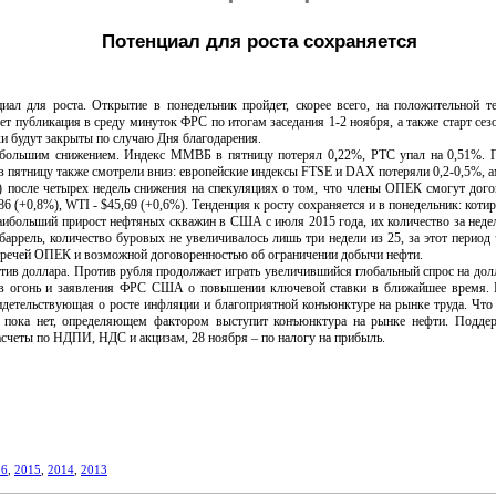
Потенциал для роста сохраняется
для роста. Открытие в понедельник пройдет, скорее всего, на положительной тер
т публикация в среду минуток ФРС по итогам заседания 1-2 ноября, а также старт се
ки будут закрыты по случаю Дня благодарения.
им снижением. Индекс ММВБ в пятницу потерял 0,22%, РТС упал на 0,51%. Под
 пятницу также смотрели вниз: европейские индексы FTSE и DAX потеряли 0,2-0,5%, ам
сле четырех недель снижения на спекуляциях о том, что члены ОПЕК смогут догов
,86 (+0,8%), WTI - $45,69 (+0,6%). Тенденция к росту сохраняется и в понедельник: ко
льший прирост нефтяных скважин в США с июля 2015 года, их количество за неделю 
 баррель, количество буровых не увеличивалось лишь три недели из 25, за этот перио
тречей ОПЕК и возможной договоренностью об ограничении добычи нефти.
в доллара. Против рубля продолжает играть увеличившийся глобальный спрос на долл
 в огонь и заявления ФРС США о повышении ключевой ставки в ближайшее время. К
видетельствующая о росте инфляции и благоприятной конъюнктуре на рынке труда. Ч
да пока нет, определяющем фактором выступит конъюнктура на рынке нефти. Подд
асчеты по НДПИ, НДС и акцизам, 28 ноября – по налогу на прибыль.
16
,
2015
,
2014
,
2013