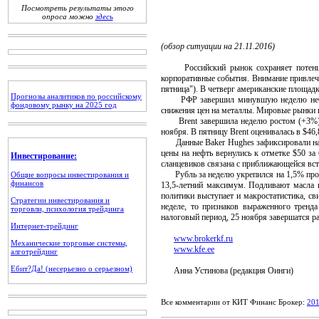
Посмотреть результаты этого
опроса можно
здесь
(обзор ситуации на 21.11.2016)
Российский рынок сохраняет потенциал 
корпоративные события. Внимание привлече
пятница"). В четверг американские площад
Прогнозы аналитиков по российскому
РФР завершил минувшую неделю небольш
фондовому рынку на 2025 год
снижения цен на металлы. Мировые рынки в
Brent завершила неделю ростом (+3%) по
ноября. В пятницу Brent оценивалась в $46
Данные Baker Hughes зафиксировали наибо
цены на нефть вернулись к отметке $50 за
Инвестирование:
сланцевиков связана с приближающейся вс
Рубль за неделю укрепился на 1,5% проти
Общие вопросы инвестирования и
финансов
13,5-летний максимум. Подливают масла
политики выступает и макростатистика, с
Стратегии инвестирования и
неделе, то признаков выраженного трен
торговли, психология трейдинга
налоговый период, 25 ноября завершатся р
Интернет-трейдинг
www.brokerkf.ru
Механические торговые системы,
www.kfe.ee
алготрейдинг
Ебит?Да! (несерьезно о серьезном)
Анна Устинова (редакция Оинги)
Все комментарии от КИТ Финанс Брокер:
20