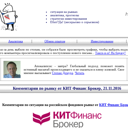
ситуация на рынках
Н
аналитика, прогнозы
стратегии инвестирования
Ебит?Да! (несерьезно о серьезном)
|
|
|
Аналитика
Обмен опытом
Инвестирование
з за день выбило по стопам, он собрался было просмотреть графики, чтобы выбрать под
его компьютера просигнализировала о поступлении нового письма...
Такси-и-и! На биржу!
Апокалипсис - завтра? Глобальный подход поможет понять
истинный масштаб происходящего и не оказаться в плену иллюзий. Свое
мнение высказывает
Степан Демура
.
Читать
Комментарии по рынку от КИТ Финанс Брокер, 21.11.2016
Комментарии по ситуации на российском фондовом рынке от
КИТ Финанс Брок