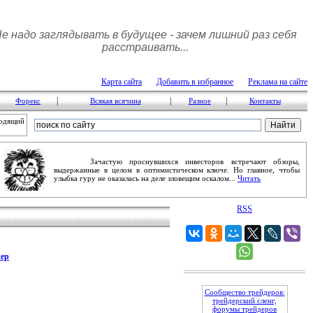
е надо заглядывать в будущее - зачем лишний раз себя
расстpаивать...
Карта сайта
Добавить в избранное
Реклама на сайте
|
|
|
Форекс
Всякая всячина
Разное
Контакты
ходящий
Зачастую проснувшихся инвесторов встречают обзоры,
выдержанные в целом в оптимистическом ключе. Но главное, чтобы
улыбка гуру не оказалась на деле зловещим оскалом...
Читать
RSS
ер
Сообщество трейдеров:
трейдерский сленг,
форумы трейдеров