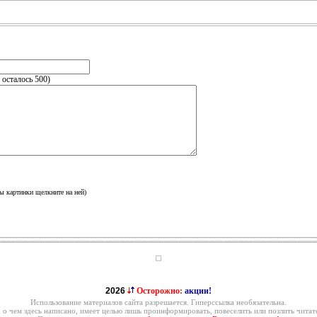
, осталось
500
)
ы картинки щелкните на ней)
2026
Осторожно:
акции!
Использование материалов сайта разрешается. Гиперссылка необязательна.
, о чем здесь написано, имеет целью лишь проинформировать, повеселить или позлить читате