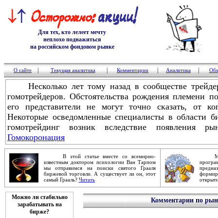
Для тех, кто лелеет мечту
неплохо поднажиться
на российском фондовом рынке
|
|
|
|
О сайте
Текущая аналитика
Комментарии
Аналитика
Обм
Несколько лет тому назад в сообществе трейдер
гомотрейдеров. Обстоятельства рождения племени п
его представители не могут точно сказать, от к
Некоторые осведомленные специалисты в области би
гомотрейдинг возник вследствие появления ры
Гомокоронация
В этой статье вместе со всемирно-
Механ
известным доктором психологии Ван Тарпом
прог
мы отправимся на поиски святого Грааля
предна
биржевой торговли. А существует ли он, этот
форми
самый Грааль?
Читать
открыти
Можно ли стабильно
Комментарии по рынк
зарабатывать на
бирже?