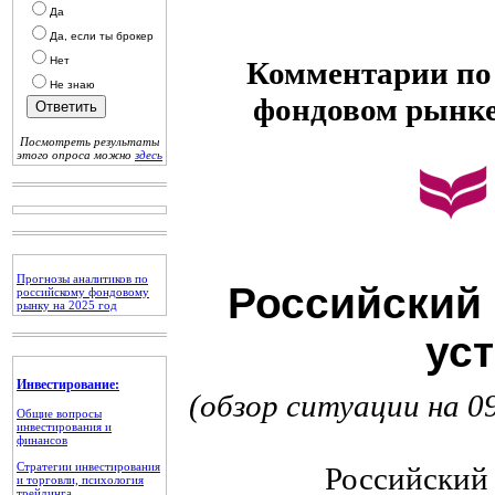
Да
Да, если ты брокер
Нет
Комментарии по 
Не знаю
фондовом рынк
Посмотреть результаты
этого опроса можно
здесь
Прогнозы аналитиков по
Российский
российскому фондовому
рынку на 2025 год
уст
Инвестирование:
(обзор ситуации на 0
Общие вопросы
инвестирования и
финансов
Стратегии инвестирования
Российский рын
и торговли, психология
трейдинга