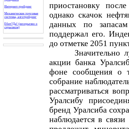
приостановку после
Интернет-трейдинг
однако скачок нефт
Механические торговые
системы, алготрейдинг
данных по запас
Ебит?Да! (несерьезно о
серьезном)
поддержал его. Инд
до отметке 2051 пункт
Значительно лучш
акции банка Уралси
фоне сообщения о т
собрание наблюдатель
рассматриваться воп
Уралсибу присоеди
бренд Уралсиба сохра
наблюдается в связи
предложит минорита