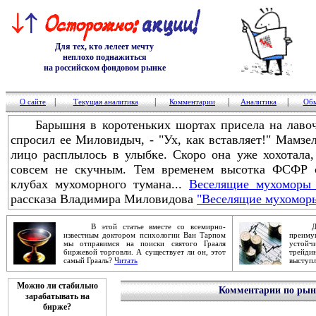
Для тех, кто лелеет мечту
неплохо поднажиться
на российском фондовом рынке
|
|
|
|
О сайте
Текущая аналитика
Комментарии
Аналитика
Обм
Барышня в коротеньких шортах присела на лавочку
спросил ее Миловидыч, - "Ух, как вставляет!" Мамзел
лицо расплылось в улыбке. Скоро она уже хохотала
совсем не скучным. Тем временем высотка ФСФР 
клубах мухоморного тумана...
Веселящие мухоморы 
рассказа Владимира Миловидова
"Веселящие мухомор
В этой статье вместе со всемирно-
Дейст
известным доктором психологии Ван Тарпом
преим
мы отправимся на поиски святого Грааля
устой
биржевой торговли. А существует ли он, этот
трейди
самый Грааль?
Читать
выступ
Можно ли стабильно
Комментарии по рынк
зарабатывать на
бирже?