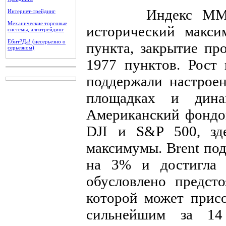
Индекс ММВБ в
Интернет-трейдинг
Механические торговые
исторический макси
системы, алготрейдинг
Ебит?Да! (несерьезно о
пункта, закрытие пр
серьезном)
1977 пунктов. Рост
поддержали настрое
площадках и дина
Американский фондо
DJI и S&P 500, зд
максимумы. Brent по
на 3% и достигла $
обусловлено предст
которой может присо
сильнейшим за 1