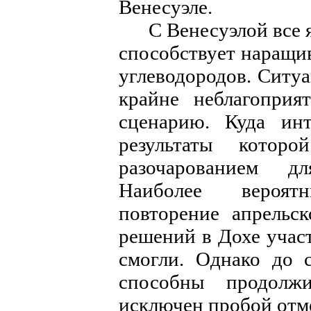
Венесуэле.
С Венесуэлой все яс
способствует наращ
углеводородов. Ситуа
крайне неблагоприя
сценарию. Куда инт
результаты котор
разочарованием д
Наиболее вероят
повторение апрельс
решений в Дохе учас
смогли. Однако до 
способны продолж
исключен пробой отме