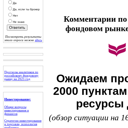
Да
Да, если ты брокер
Нет
Комментарии по 
Не знаю
фондовом рынк
Посмотреть результаты
этого опроса можно
здесь
Прогнозы аналитиков по
Ожидаем про
российскому фондовому
рынку на 2025 год
2000 пунктам
Инвестирование:
ресурсы 
Общие вопросы
инвестирования и
финансов
(обзор ситуации на 1
Стратегии инвестирования
и торговли, психология
трейдинга