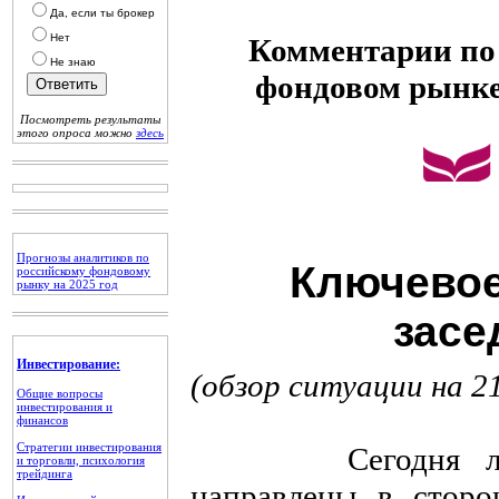
Да, если ты брокер
Нет
Комментарии по 
Не знаю
фондовом рынк
Посмотреть результаты
этого опроса можно
здесь
Прогнозы аналитиков по
Ключевое
российскому фондовому
рынку на 2025 год
засе
Инвестирование:
(обзор ситуации на 2
Общие вопросы
инвестирования и
финансов
Стратегии инвестирования
Сегодня локат
и торговли, психология
трейдинга
направлены в сторо