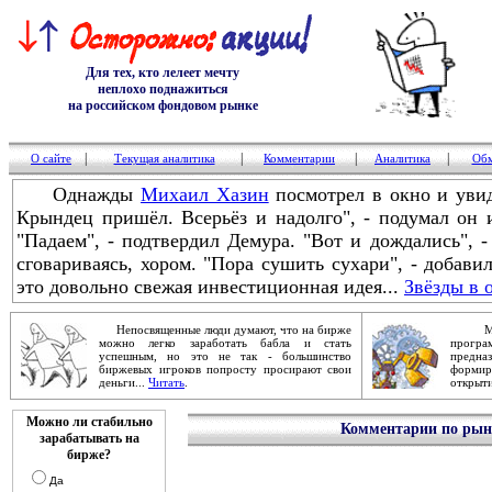
Для тех, кто лелеет мечту
неплохо поднажиться
на российском фондовом рынке
|
|
|
|
О сайте
Текущая аналитика
Комментарии
Аналитика
Обм
Однажды
Михаил Хазин
посмотрел в окно и увид
Крындец пришёл. Всерьёз и надолго", - подумал он
"Падаем", - подтвердил Демура. "Вот и дождались", -
сговариваясь, хором. "Пора сушить сухари", - добави
это довольно свежая инвестиционная идея...
Звёзды в 
Непосвященные люди думают, что на бирже
Механ
можно легко заработать бабла и стать
прог
успешным, но это не так - большинство
предна
биржевых игроков попросту просирают свои
форми
деньги...
Читать
.
открыти
Можно ли стабильно
Комментарии по рынк
зарабатывать на
бирже?
Да