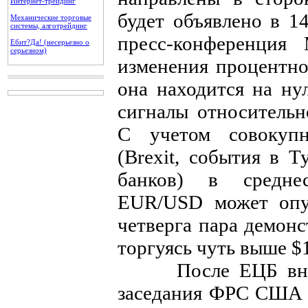
Интернет-трейдинг
будет объявлено в 14
Механические торговые
системы, алготрейдинг
пресс-конференция
Ебит?Да! (несерьезно о
серьезном)
изменения процентно
она находится на ну
сигналы относитель
С учетом совокуп
(Brexit, события в 
банков) в средне
EUR/USD может опус
четверга пара демонс
торгуясь чуть выше $1
После ЕЦБ внима
заседания ФРС США 