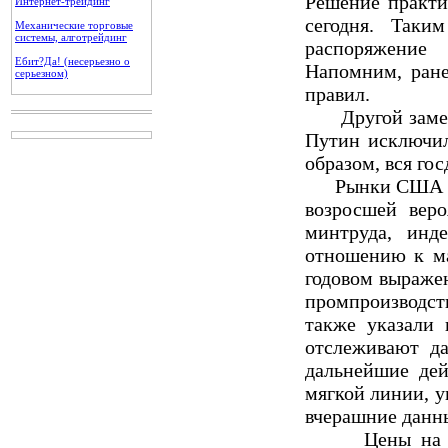
Решение практи
Интернет-трейдинг
сегодня. Таки
Механические торговые
системы, алготрейдинг
распоряжение
Ебит?Да! (несерьезно о
Напомним, ране
серьезном)
правил.
Другой заметно
Путин исключил
образом, вся го
Рынки США оты
возросшей вер
минтруда, инд
отношению к ма
годовом выражен
промпроизводст
также указали 
отслеживают да
дальнейшие дей
мягкой линии, у
вчерашние данны
Цены на нефт