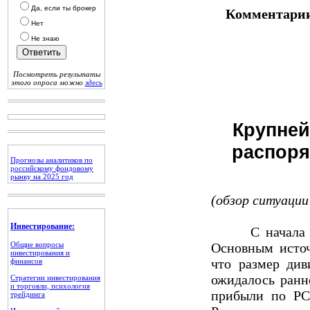
Да, если ты брокер
Комментарии
Нет
Не знаю
Посмотреть результаты
этого опроса можно
здесь
Крупней
распоря
Прогнозы аналитиков по
российскому фондовому
рынку на 2025 год
(обзор ситуации 
Инвестирование:
С начала меся
Общие вопросы
Основным источ
инвестирования и
что размер див
финансов
ожидалось ранн
Стратегии инвестирования
и торговли, психология
прибыли по РСБ
трейдинга