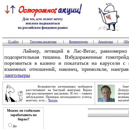
Для тех, кто лелеет мечту
неплохо поднажиться
на российском фондовом рынке
|
|
|
|
О сайте
Текущая аналитика
Комментарии
Аналитика
Обм
Лайнер, летящий в Лас-Вегас, равномерно г
подозрительная тишина. Взбудораженные гомотре
порезвиться в казино и покататься на карусели с
взаимных отношений, наконец, примолкли, наигра
лангольеры
Большинство начинающих трейдеров
Знаете
рассчитывают на быстрый выигрыш. Биржу
Демур
они рассматривают как казино. И это – главное
которы
заблуждение. Примеры неожиданного успеха,
велика
конечно, есть...
Читать
масштаб
Можно ли стабильно
зарабатывать на
бирже?
Да