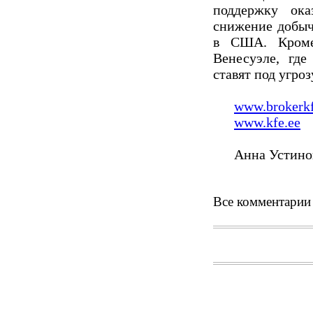
поддержку ока
снижение добыч
в США. Кроме
Венесуэле, гд
ставят под угро
www.brokerkf
www.kfe.ee
Анна Устинова
Все комментарии