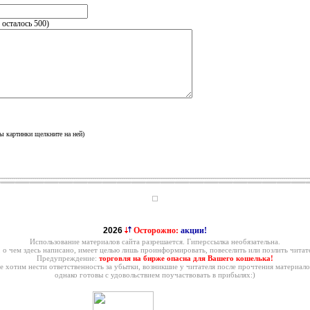
, осталось
500
)
ы картинки щелкните на ней)
2026
Осторожно:
акции!
Использование материалов сайта разрешается. Гиперссылка необязательна.
, о чем здесь написано, имеет целью лишь проинформировать, повеселить или позлить читате
Предупреждение:
торговля на бирже опасна для Вашего кошелька!
е хотим нести ответственность за убытки, возникшие у читателя после прочтения материало
однако готовы с удовольствием поучаствовать в прибылях:)