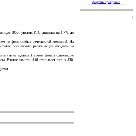
форумы трейдеров
и до 1950 пунктов. РТС снизился на 1,7%, до
м на фоне слабых отчетностей компаний. На
ткрытие российского рынка акций ожидаем на
и взять не удалось. На этом фоне в ближайшие
та. Взятие отметки $46 открывает путь к $50.
дивил.