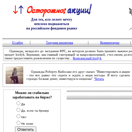
Для тех, кто лелеет мечту
неплохо поднажиться
на российском фондовом рынке
|
|
|
О сайте
Текущая аналитика
Комментарии
Однажды, незадолго до заседания ФРС, на котором должно быть принято важное реш
придет kirdyk. Бернанке, как главный смотрящий за макроэкономикой, счел своим дол
также предоставить разъяснения по существу...
Комплексный kirdyk
Однажды Роберту Кийосаки его друг сказал: "Инвестировать в акции
- это все равно что сидеть и ждать у моря погоды. Я могу сделать
гораздо больше денег, инвестируя в опционы".
Читать
Можно ли стабильно
зарабатывать на бирже?
Да
Да, если ты брокер
Нет
Не знаю