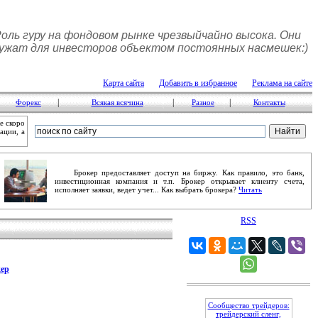
оль гуру на фондовом рынке чрезвыйчайно высока. Они
ужат для инвесторов объектом постоянных насмешек:)
Карта сайта
Добавить в избранное
Реклама на сайте
|
|
|
Форекс
Всякая всячина
Разное
Контакты
е скоро
ации, а
Брокер предоставляет доступ на биржу. Как правило, это банк,
инвестиционная компания и т.п. Брокер открывает клиенту счета,
исполняет заявки, ведет учет... Как выбрать брокера?
Читать
RSS
ер
Сообщество трейдеров:
трейдерский сленг,