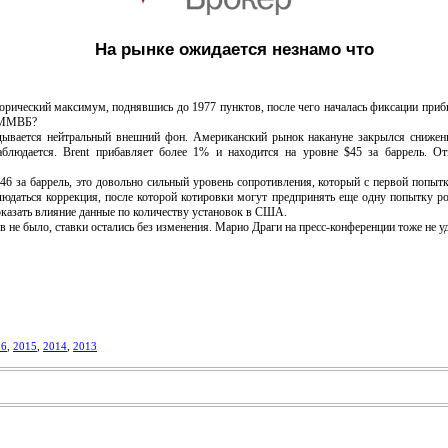
На рынке ожидается незнамо что
еский максимум, поднявшись до 1977 пунктов, после чего началась фиксации прибыл
о ММВБ?
ется нейтральный внешний фон. Американский рынок накануне закрылся снижение
аблюдается. Brent прибавляет более 1% и находится на уровне $45 за баррель. О
 за баррель, это довольно сильный уровень сопротивления, который с первой попытк
юдаться коррекция, после которой котировки могут предпринять еще одну попытку рос
казать влияние данные по количеству установок в США.
 было, ставки остались без изменения. Марио Драги на пресс-конференции тоже не у
16
,
2015
,
2014
,
2013