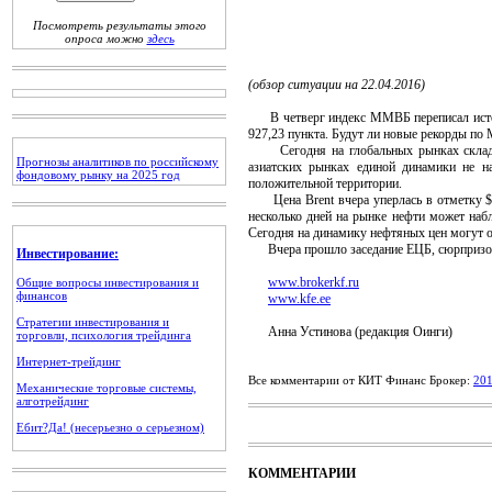
Посмотреть результаты этого
опроса можно
здесь
(обзор ситуации на 22.04.2016)
В четверг индекс ММВБ переписал историч
927,23 пункта. Будут ли новые рекорды п
Сегодня на глобальных рынках складыва
Прогнозы аналитиков по российскому
азиатских рынках единой динамики не н
фондовому рынку на 2025 год
положительной территории.
Цена Brent вчера уперлась в отметку $46
несколько дней на рынке нефти может набл
Сегодня на динамику нефтяных цен могут о
Вчера прошло заседание ЕЦБ, сюрпризов не
Инвестирование:
www.brokerkf.ru
Общие вопросы инвестирования и
финансов
www.kfe.ee
Стратегии инвестирования и
Анна Устинова (редакция Оинги)
торговли, психология трейдинга
Интернет-трейдинг
Все комментарии от КИТ Финанс Брокер:
20
Механические торговые системы,
алготрейдинг
Ебит?Да! (несерьезно о серьезном)
КОММЕНТАРИИ