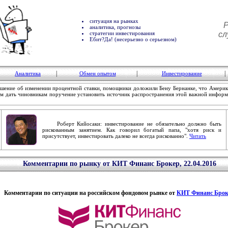
ситуация на рынках
Р
аналитика, прогнозы
стратегии инвестирования
сл
Ебит?Да! (несерьезно о серьезном)
|
|
|
Аналитика
Обмен опытом
Инвестирование
ение об изменении процентной ставки, помощники доложили Бену Бернанке, что Америк
гом дать чиновникам поручение установить источник распространения этой важной информ
Роберт Кийосаки: инвестирование не обязательно должно быть
рискованным занятием. Как говорил богатый папа, "хотя риск и
присутствует, инвестировать далеко не всегда рискованно".
Читать
Комментарии по рынку от КИТ Финанс Брокер, 22.04.2016
Комментарии по ситуации на российском фондовом рынке от
КИТ Финанс Брок