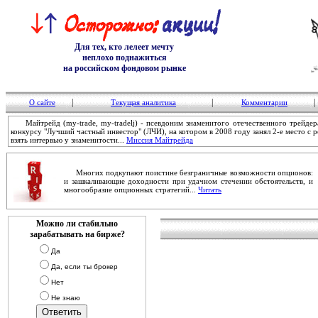
Для тех, кто лелеет мечту
неплохо поднажиться
на российском фондовом рынке
|
|
|
О сайте
Текущая аналитика
Комментарии
Майтрейд (my-trade, my-tradelj) - псевдоним знаменитого отечественного трейдер
конкурсу "Лучший частный инвестор" (ЛЧИ), на котором в 2008 году занял 2-е место с 
взять интервью у знаменитости...
Миссия Майтрейда
Многих подкупают поистине безграничные возможности опционов:
и зашкаливающие доходности при удачном стечении обстоятельств, и
многообразие опционных стратегий...
Читать
Можно ли стабильно
зарабатывать на бирже?
Да
Да, если ты брокер
Нет
Не знаю