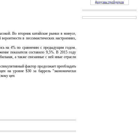
форумы трейдеров
сокой. Во вторник китайские рынки в минусе,
й вероятности в пессимистических настроениях,
ись на 4% по сравнению с предыдущим годом.
жение показателя составило 9,5%. В 2015 году
бильная, а также связанные с ней иные отрасли
спекулятивный фактор продолжает преобладать
цен на уровне $30 за баррель "экономически
скоку цен.