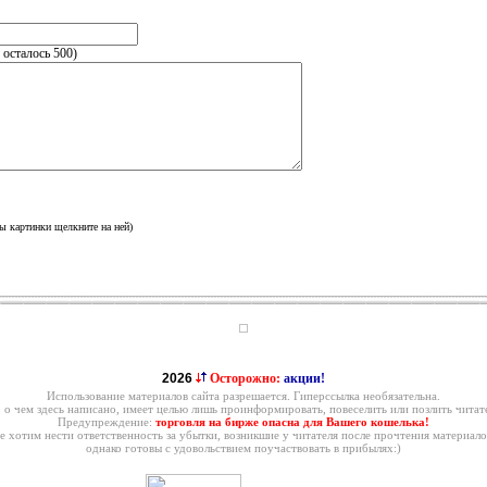
, осталось
500
)
ы картинки щелкните на ней)
2026
Осторожно:
акции!
Использование материалов сайта разрешается. Гиперссылка необязательна.
, о чем здесь написано, имеет целью лишь проинформировать, повеселить или позлить читате
Предупреждение:
торговля на бирже опасна для Вашего кошелька!
е хотим нести ответственность за убытки, возникшие у читателя после прочтения материало
однако готовы с удовольствием поучаствовать в прибылях:)