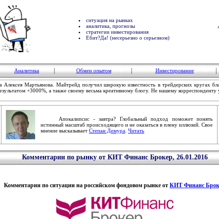
ситуация на рынках
аналитика, прогнозы
стратегии инвестирования
Ебит?Да! (несерьезно о серьезном)
|
|
|
Аналитика
Обмен опытом
Инвестирование
а Алексея Мартьянова. Майтрейд получил широкую известность в трейдерских кругах бл
результатом +3000%, а также своему весьма креативному блогу. Не нашему корреспонденту 
Апокалипсис - завтра? Глобальный подход поможет понять
истинный масштаб происходящего и не оказаться в плену иллюзий. Свое
мнение высказывает
Степан Демура
.
Читать
Комментарии по рынку от КИТ Финанс Брокер, 26.01.2016
Комментарии по ситуации на российском фондовом рынке от
КИТ Финанс Брок