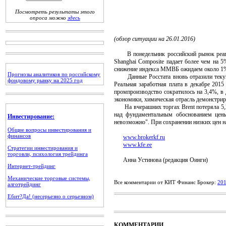
Посмотреть результаты этого
опроса можно
здесь
(обзор ситуации на 26.01.2016)
В понедельник российский рынок реагиро
Shanghai Composite падает более чем на 5
снижение индекса ММВБ ожидаем около 1
Прогнозы аналитиков по российскому
Данные Росстата вновь отразили текущи
фондовому рынку на 2025 год
Реальная заработная плата в декабре 2015
промпроизводство сократилось на 3,4%, в 
экономики, химическая отрасль демонстриру
На вчерашних торгах Brent потеряла 5,2%
над фундаментальным обоснованием цены
Инвестирование:
невозможно". При сохранении низких цен на
Общие вопросы инвестирования и
финансов
www.brokerkf.ru
www.kfe.ee
Стратегии инвестирования и
торговли, психология трейдинга
Анна Устинова (редакция Оинги)
Интернет-трейдинг
Механические торговые системы,
Все комментарии от КИТ Финанс Брокер:
20
алготрейдинг
Ебит?Да! (несерьезно о серьезном)
КОММЕНТАРИИ