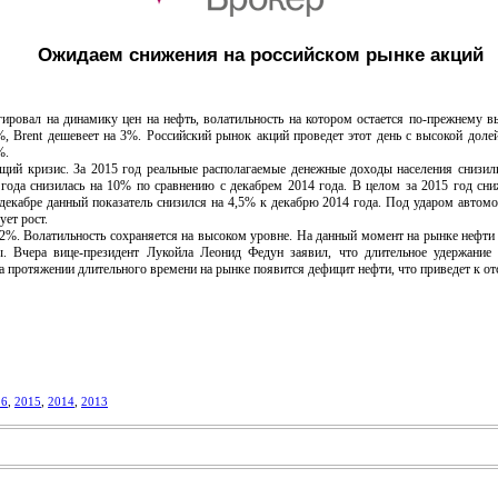
Ожидаем снижения на российском рынке акций
вал на динамику цен на нефть, волатильность на котором остается по-прежнему вы
%, Brent дешевеет на 3%. Российский рынок акций проведет этот день с высокой доле
%.
й кризис. За 2015 год реальные располагаемые денежные доходы населения снизил
 года снизилась на 10% по сравнению с декабрем 2014 года. В целом за 2015 год сни
декабре данный показатель снизился на 4,5% к декабрю 2014 года. Под ударом автомо
ет рост.
. Волатильность сохраняется на высоком уровне. На данный момент на рынке нефти 
. Вчера вице-президент Лукойла Леонид Федун заявил, что длительное удержание 
 протяжении длительного времени на рынке появится дефицит нефти, что приведет к от
16
,
2015
,
2014
,
2013