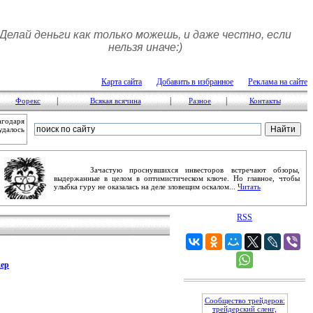
Делай деньги как только можешь, и даже честно, если
нельзя иначе:)
Карта сайта
Добавить в избранное
Реклама на сайте
|
|
|
Форекс
Всякая всячина
Разное
Контакты
агодаря
удалось
Зачастую проснувшихся инвесторов встречают обзоры,
выдержанные в целом в оптимистическом ключе. Но главное, чтобы
улыбка гуру не оказалась на деле зловещим оскалом...
Читать
RSS
ер
Сообщество трейдеров:
трейдерский сленг,