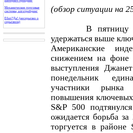
Интернет-трейдинг
(обзор ситуации на 2
Механические торговые
системы, алготрейдинг
Ебит?Да! (несерьезно о
серьезном)
В пятницу инд
удержаться выше ключ
Американские инд
снижением на фоне 
выступления Джане
понедельник един
участники рынка
повышения ключевых
S&P 500 подтянулся
ожидается борьба за
торгуется в районе