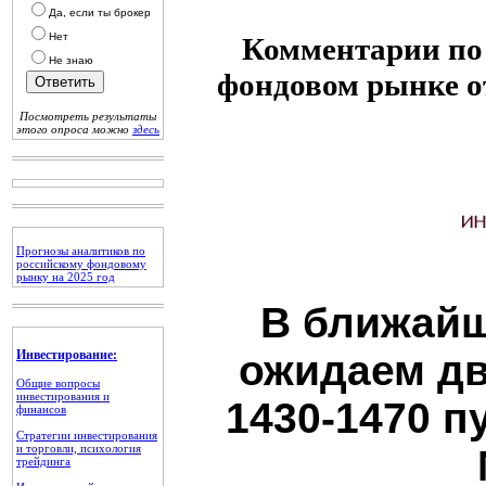
Да, если ты брокер
Нет
Комментарии по 
Не знаю
фондовом рынке 
Посмотреть результаты
этого опроса можно
здесь
Прогнозы аналитиков по
российскому фондовому
рынку на 2025 год
В ближайш
Инвестирование:
ожидаем дв
Общие вопросы
инвестирования и
1430-1470 п
финансов
Стратегии инвестирования
и торговли, психология
трейдинга