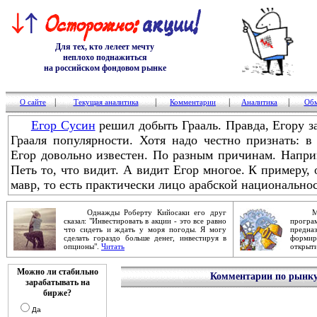
Для тех, кто лелеет мечту
неплохо поднажиться
на российском фондовом рынке
|
|
|
|
О сайте
Текущая аналитика
Комментарии
Аналитика
Обм
Егор Сусин
решил добыть Грааль. Правда, Егору за
Грааля популярности. Хотя надо честно признать: 
Егор довольно известен. По разным причинам. Напри
Петь то, что видит. А видит Егор многое. К примеру, о
мавр, то есть практически лицо арабской национальнос
Однажды Роберту Кийосаки его друг
Механ
сказал: "Инвестировать в акции - это все равно
прог
что сидеть и ждать у моря погоды. Я могу
предна
сделать гораздо больше денег, инвестируя в
форми
опционы".
Читать
открыти
Можно ли стабильно
Комментарии по рынку 
зарабатывать на
бирже?
Да