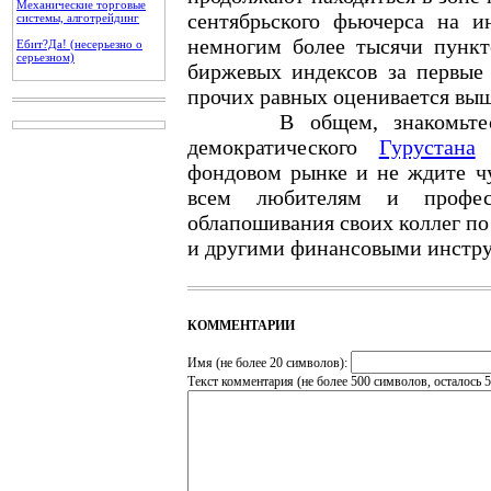
Механические торговые
сентябрьского фьючерса на и
системы, алготрейдинг
немногим более тысячи пункт
Ебит?Да! (несерьезно о
серьезном)
биржевых индексов за первые 
прочих равных оценивается выш
В общем, знакомьте
демократического
Гурустана
п
фондовом рынке и не ждите чу
всем любителям и профес
облапошивания своих коллег по
и другими финансовыми инстр
КОММЕНТАРИИ
Имя (не более 20 символов):
Текст комментария (не более 500 символов, осталось
5