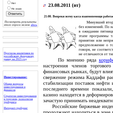
Нет
23.08.2011 (вт)
Не знаю
21:00.
Вопреки всему касса взаимопомощи работа
Минувший вторник
Посмотреть результаты
этого опроса можно
здесь
без изменений. По 
в ожидании пятниц
этапе программы т
принятии или непр
предположение о т
говоря, не соответс
Прогнозы аналитиков по
не отличаются от ти
российскому фондовому
По мнению ряда
кориф
рынку на 2025 год
настроения членов торговог
финансовых рынках, будут влия
свержение режима Каддафи рас
Инвестирование:
стабилизации поставок нефти и
Общие вопросы
инвестирования и
последнего времени показали
финансов
казино находится в деформиров
Стратегии инвестирования
и торговли, психология
зачастую принимать неадекватн
трейдинга
Российские биржевые индексы
Интернет-трейдинг
продолжают находиться в зоне 