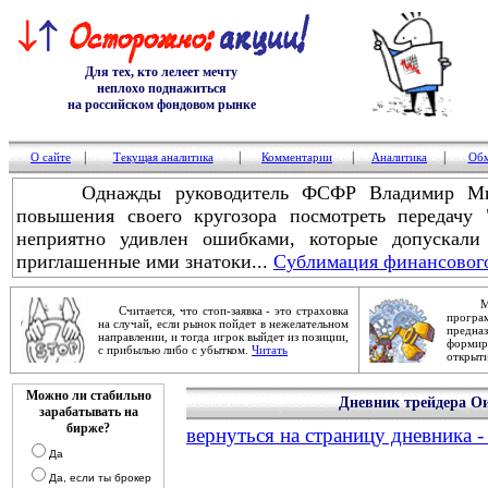
Для тех, кто лелеет мечту
неплохо поднажиться
на российском фондовом рынке
|
|
|
|
О сайте
Текущая аналитика
Комментарии
Аналитика
Обм
Однажды руководитель ФСФР Владимир Мило
повышения своего кругозора посмотреть передач
неприятно удивлен ошибками, которые допускали
приглашенные ими знатоки...
Сублимация финансового
Механ
Считается, что стоп-заявка - это страховка
прог
на случай, если рынок пойдет в нежелательном
предна
направлении, и тогда игрок выйдет из позиции,
форми
с прибылью либо с убытком.
Читать
открыти
Можно ли стабильно
Дневник трейдера Ои
зарабатывать на
бирже?
вернуться на страницу дневника -
Да
Да, если ты брокер