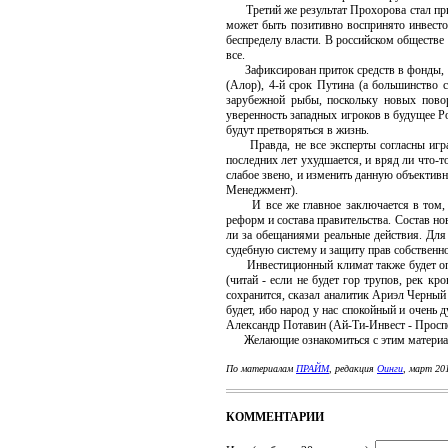
Третий же результат Прохорова стал при
может быть позитивно воспринято инвесто
беспределу власти. В российском обществе 
все.
Зафиксирован приток средств в фонды, ин
(Алор), 4-й срок Путина (а большинство 
зарубежной рыбы, поскольку новых повор
уверенность западных игроков в будущее Ро
будут претворяться в жизнь.
Правда, не все эксперты согласны играть
последних лет ухудшается, и вряд ли что-
слабое звено, и изменить данную объектив
Менеджмент).
И все же главное заключается в том, чт
реформ и состава правительства. Состав но
ли за обещаниями реальные действия. Для
судебную систему и защиту прав собственн
Инвестиционный климат также будет опред
(читай - если не будет гор трупов, рек к
сохранится, сказал аналитик Ариэл Черный
будет, ибо народ у нас спокойный и очень
Александр Потавин (Ай-Ти-Инвест - Проспе
Желающие ознакомиться с этим материа
По материалам
ПРАЙМ
, редакция
Оинги
, март 20
КОММЕНТАРИИ