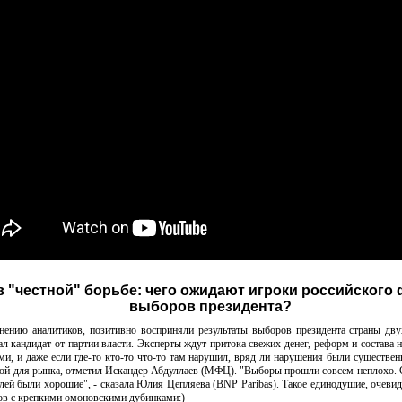
в "честной" борьбе: чего ожидают игроки российского
выборов президента?
ю аналитиков, позитивно восприняли результаты выборов президента страны двух 
л кандидат от партии власти. Эксперты ждут притока свежих денег, реформ и состава н
и, и даже если где-то кто-то что-то там нарушил, вряд ли нарушения были существен
иной для рынка, отметил Искандер Абдуллаев (МФЦ). "Выборы прошли совсем неплохо. 
ей были хорошие", - сказала Юлия Цепляева (BNP Paribas). Такое единодушие, очеви
лов с крепкими омоновскими дубинками:)