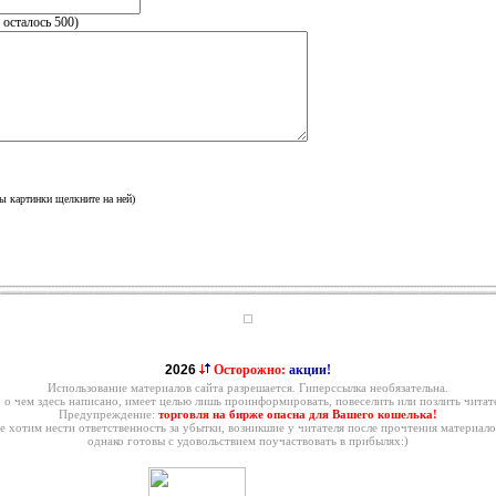
, осталось
500
)
ы картинки щелкните на ней)
2026
Осторожно:
акции!
Использование материалов сайта разрешается. Гиперссылка необязательна.
, о чем здесь написано, имеет целью лишь проинформировать, повеселить или позлить читате
Предупреждение:
торговля на бирже опасна для Вашего кошелька!
е хотим нести ответственность за убытки, возникшие у читателя после прочтения материало
однако готовы с удовольствием поучаствовать в прибылях:)