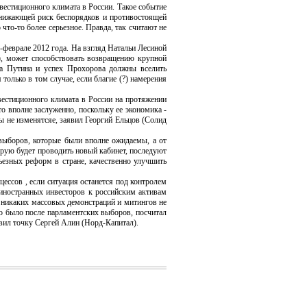
стиционного климата в России. Такое событие
 снижающей риск беспорядков и противостоящей
что-то более серьезное. Правда, так считают не
феврале 2012 года. На взгляд Натальи Лесиной
а), может способствовать возвращению крупной
еда Путина и успех Прохорова должны вселить
олько в том случае, если благие (?) намерения
естиционного климата в России на протяжении
о вполне заслуженно, поскольку ее экономика -
ы не изменятсяе, заявил Георгий Ельцов (Солид
выборов, которые были вполне ожидаемы, а от
орую будет проводить новый кабинет, последуют
ьезных реформ в стране, качественно улучшить
ссов , если ситуация останется под контролем
с иностранных инвесторов к российским активам
 никаких массовых демонстраций и митингов не
то было после парламентских выборов, посчитал
авил точку Сергей Алин (Норд-Капитал).