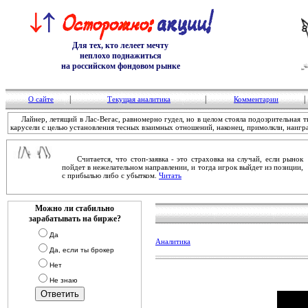
Для тех, кто лелеет мечту
неплохо поднажиться
на российском фондовом рынке
|
|
|
О сайте
Текущая аналитика
Комментарии
Лайнер, летящий в Лас-Вегас, равномерно гудел, но в целом стояла подозрительная т
карусели с целью установления тесных взаимных отношений, наконец, примолкли, наигр
Считается, что стоп-заявка - это страховка на случай, если рынок
пойдет в нежелательном направлении, и тогда игрок выйдет из позиции,
с прибылью либо с убытком.
Читать
Можно ли стабильно
зарабатывать на бирже?
Да
Аналитика
Да, если ты брокер
Нет
Не знаю