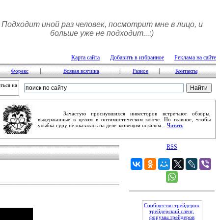
Подходит иной раз человек, посмотрит мне в лицо, и
больше уже не подходит...:)
Карта сайта
Добавить в избранное
Реклама на сайте
|
|
|
Форекс
Всякая всячина
Разное
Контакты
ться на
Зачастую проснувшихся инвесторов встречают обзоры,
выдержанные в целом в оптимистическом ключе. Но главное, чтобы
улыбка гуру не оказалась на деле зловещим оскалом...
Читать
RSS
Сообщество трейдеров:
трейдерский сленг,
форумы трейдеров