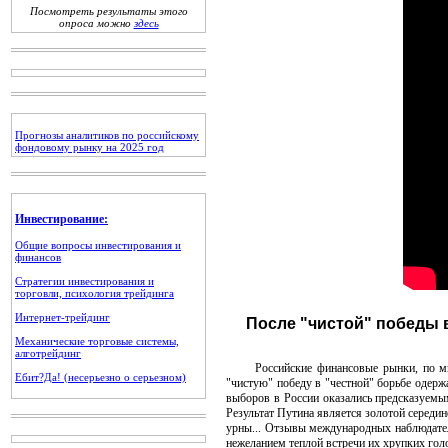
Посмотреть результаты этого
опроса можно
здесь
Прогнозы аналитиков по российскому
фондовому рынку на 2025 год
Инвестирование:
Общие вопросы инвестирования и
финансов
Стратегии инвестирования и
торговли, психология трейдинга
Интернет-трейдинг
После "чистой" победы 
Механические торговые системы,
алготрейдинг
Российские финансовые рынки, по мнени
Ебит?Да! (несерьезно о серьезном)
"чистую" победу в "честной" борьбе одержа
выборов в России оказались предсказуемым
Результат Путина является золотой серед
урны... Отзывы международных наблюдател
нежеланием теплой встречи их хрупких го