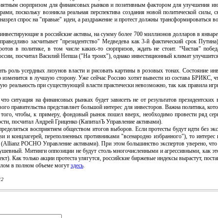
ятным сюрпризом для финансовых рынков и позитивным фактором для улучшения инве
рами, поскольку возникла реальная перспектива создания новой политической силы,
назрел спрос на "правые" идеи, а раздражение и протест должны трансформироваться во 
вестирующие в российские активы, на сумму более 700 миллионов долларов в январе-
справедливо засчитывет "президентство" Медведева как 3-й фактический срок Путин
отов в политике, в том числе каких-то сюрпризов, ждать не стоит. "Чистая" поб
ссии, посчитал Василий Непша ("На троих"), однако инвестиционный климат улучшится т
 роль усердных лизунов власти и рисовать картины в розовых тонах. Состояние инв
то изменится в лучшую сторону. Уже сейчас Россию хотят вывести из состава БРИКС, чт
ную реальность при существующей власти практически невозможно, так как правила игр
о ситуация на финансовых рынках будет зависеть не от результатов президентских 
вого правительства представляет большой интерес для инвесторов. Важна политика, кот
 того, чтобы, к примеру, фондовый рынок пошел вверх, необходимо провести ряд сер
ости, посчитал Андрей Гриценко (КапиталЪ Управление активами).
еляться восприятием обществом итогов выборов. Если протесты будут идти без эксце
рови и концлагерей, переполненных противниками "всенародно избранного"), то интере
 (Allianz РОСНО Управление активами). При этом большинство экспертов уверено, что
 душевный. Митинги оппозиции не будут столь многочисленными и агрессивными, как э
кт). Как только акции протеста улягутся, российские биржевые индексы вырастут, пост
лом в полном объеме могут
здесь
.
12