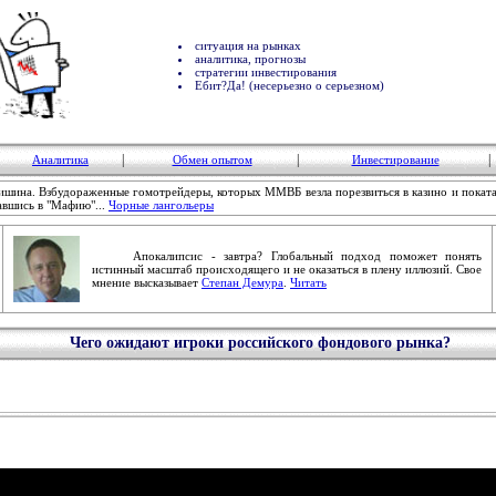
ситуация на рынках
аналитика, прогнозы
стратегии инвестирования
Ебит?Да! (несерьезно о серьезном)
|
|
|
Аналитика
Обмен опытом
Инвестирование
ишина. Взбудораженные гомотрейдеры, которых ММВБ везла порезвиться в казино и поката
авшись в "Мафию"...
Чорные лангольеры
Апокалипсис - завтра? Глобальный подход поможет понять
истинный масштаб происходящего и не оказаться в плену иллюзий. Свое
мнение высказывает
Степан Демура
.
Читать
Чего ожидают игроки российского фондового рынка?