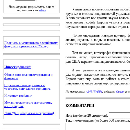
Посмотреть результаты этого
Умные люди проанализировали глобальную
опроса можно
здесь
крупных и мелких неприятностей укрыться
В этих условиях все громче звучат голоса
кого накроет собой. Европа увязла в дол
опускают вниз корпорации и целые страны.
Точно определить главную причину финан
анализ, сделаны выводы и наказаны вино
Прогнозы аналитиков по российскому
сегмента в мировой экономике.
фондовому рынку на 2025 год
Тем не менее, катастрофы финансовых ры
больно. Распад Евросоюза и еврозоны теор
для США перспективы вырисовываются боле
Инвестирование:
А вот правительства и граждане развива
уже скупил несметное количество золота, 
Общие вопросы инвестирования и
финансов
Европа пока еще сама не поймет, а стоит
чиновники в массе своей коррумпированы, а
Стратегии инвестирования и
торговли, психология трейдинга
По материалам
АЭИ ПРАЙМ
, редакция
Оинги
, ян
Интернет-трейдинг
Механические торговые системы,
КОММЕНТАРИИ
алготрейдинг
Ебит?Да! (несерьезно о серьезном)
Имя (не более 20 символов):
Текст комментария (не более 500 символов