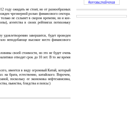
форумы трейдеров
 году ожидать не стоит, но от разнообразных
рожден чрезмерной ролью финансового сектора.
только не схлынет в скором времени, но и кое-
опы), агентства в своих рейтингах потихоньку
у удовлетворению завершится, будет проведен
стало неподобающе высокое место финансового
вины своей стоимости, но это не будет очень
алитики отводят срок до 10 лет. В то же время
его, имеется в виду огромный Китай, который
. на брата, естественно, китайского. Впрочем,
раной, поскольку ее экономика нефтезависима,
тва, пьянства, блядства и попсы:)