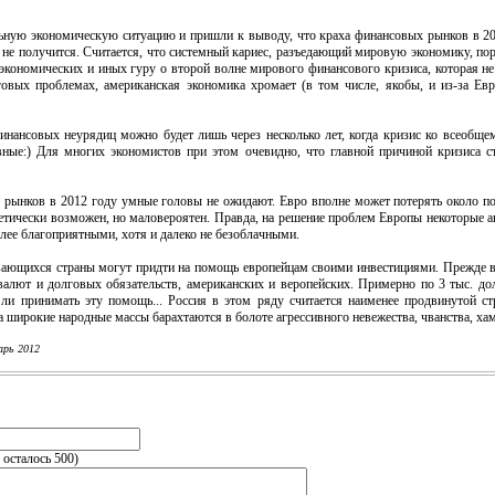
 экономическую ситуацию и пришли к выводу, что краха финансовых рынков в 2012
 не получится. Считается, что системный кариес, разъедающий мировую экономику, по
 экономических и иных гуру о второй волне мирового финансового кризиса, которая не 
говых проблемах, американская экономика хромает (в том числе, якобы, и из-за Евр
совых неурядиц можно будет лишь через несколько лет, когда кризис ко всеобщем
вные:) Для многих экономистов при этом очевидно, что главной причиной кризиса 
нков в 2012 году умные головы не ожидают. Евро вполне может потерять около поло
етически возможен, но маловероятен. Правда, на решение проблем Европы некоторые ан
е благоприятными, хотя и далеко не безоблачными.
ющихся страны могут придти на помощь европейцам своими инвестициями. Прежде вс
валют и долговых обязательств, американских и веропейских. Примерно по 3 тыс. долл
 ли принимать эту помощь... Россия в этом ряду считается наименее продвинутой ст
 широкие народные массы барахтаются в болоте агрессивного невежества, чванства, хамс
варь 2012
, осталось
500
)