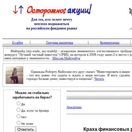
Для тех, кто лелеет мечту
неплохо поднажиться
на российском фондовом рынке
|
|
|
О сайте
Текущая аналитика
Комментарии
Майтрейд (my-trade, my-tradelj) - псевдоним знаменитого отечественного трейдер
конкурсу "Лучший частный инвестор" (ЛЧИ), на котором в 2008 году занял 2-е место с 
взять интервью у знаменитости...
Миссия Майтрейда
Однажды Роберту Кийосаки его друг сказал: "Инвестировать в акции
- это все равно что сидеть и ждать у моря погоды. Я могу сделать
гораздо больше денег, инвестируя в опционы".
Читать
Можно ли стабильно
зарабатывать на бирже?
Да
Аналитика
Да, если ты брокер
Нет
Не знаю
Краха финансовых р