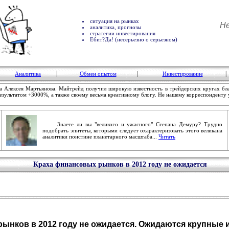
ситуация на рынках
Не
аналитика, прогнозы
стратегии инвестирования
Ебит?Да! (несерьезно о серьезном)
|
|
|
Аналитика
Обмен опытом
Инвестирование
а Алексея Мартьянова. Майтрейд получил широкую известность в трейдерских кругах бл
результатом +3000%, а также своему весьма креативному блогу. Не нашему корреспонденту 
Знаете ли вы "великого и ужасного" Степана Демуру? Трудно
подобрать эпитеты, которыми следует охарактеризовать этого великана
аналитики поистине планетарного масштаба...
Читать
Краха финансовых рынков в 2012 году не ожидается
ынков в 2012 году не ожидается. Ожидаются крупные и