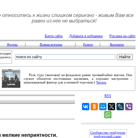
 относитесь к жизни слишком серьезно - живым Вам все
равно из нее не выбраться!
Карта сайта
Добавить в избранное
Реклама на сайте
|
|
|
Форекс
Всякая всячина
Разное
Контакты
агодаря
удалось
Роль гуру (знатоков) на фондовом рынке чрезвыйчайно высока. Они
служат объектом постоянных насмешек, а хорошее настроение -
намаловажный фактор для успешной торговли:)
Читать
RSS
Сообщество трейдеров:
 мелкие неприятности.
трейдерский сленг,