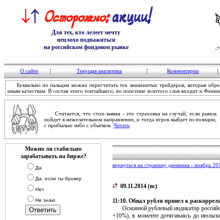
Для тех, кто лелеет мечту
неплохо поднажиться
на российском фондовом рынке
|
|
|
О сайте
Текущая аналитика
Комментарии
Буквально по пальцам можно пересчитать тех знаменитых трейдеров, которые обре
иным качествам. В состав этого тончайшего, но поистине золотого слоя входит и Феникс 
Считается, что стоп-заявка - это страховка на случай, если рынок
пойдет в нежелательном направлении, и тогда игрок выйдет из позиции,
с прибылью либо с убытком.
Читать
Можно ли стабильно
зарабатывать на бирже?
вернуться на страницу дневника - ноябрь 20
Да
Да, если ты брокер
09.11.2014 (вс)
Нет
Не знаю
11:10. Обвал рубля привел к раскоррел
Основной рублевый индикатор российског
+10%), в моменте дотягиваясь до июльск