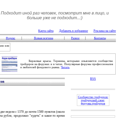
Подходит иной раз человек, посмотрит мне в лицо, и
больше уже не подходит...:)
Карта сайта
Добавить в избранное
Реклама на сайте
|
|
|
Форекс
Всякая всячина
Разное
Контакты
ким или
Биржевые крысы. Термины, которыми изъясняется сообщество
трейдеров на форумах и в чатах. Популярные форумы профессионалов
и любителей фондового рынка.
Читать
RSS
сов
Сообщество трейдеров:
трейдерский сленг,
форумы трейдеров
е недели с 1370 до почти 1500 пунктов (около
а рубля, продолжил "худеть" и какое-то время