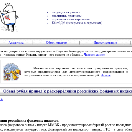
ситуация на рынках
аналитика, прогнозы
стратегии инвестирования
Ебит?Да! (несерьезно о серьезном)
|
|
|
Аналитика
Обмен опытом
Инвестирование
ли популярность в инвестирующем сообществе благодаря своим неординарным человечес
- человек-жипег. Кстати, жипег - это совсем не обидно...
Человек-жипег
Механические торговые системы - это программные средства,
которые предназначены для автоматизированного формирования и
направления заявок на открытие и закрытие позиций.
Читать
Обвал рубля привел к раскорреляции российских фондовых индек
14
яции российских фондовых индексов.
о фондового рынка - индекс ММВБ - продемонстрировал бурный рост за последние дв
их максимумов текущего года. Долларовый же индикатор - индекс РТС - в силу обвал