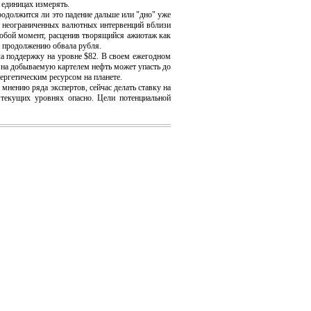
х единицах измерять.
одолжится ли это падение дальше или "дно" уже
от неограниченных валютных интервенций вблизи
любой момент, расценив творящийся ажиотаж как
 к продолжению обвала рубля.
а поддержку на уровне $82. В своем ежегодном
с на добываемую картелем нефть может упасть до
ергетическим ресурсом на планете.
нению ряда экспертов, сейчас делать ставку на
 текущих уровнях опасно. Цели потенциальной