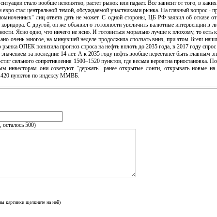
ситуации стало вообще непонятно, растет рынок или падает. Все зависит от того, в каки
ро стал центральной темой, обсуждаемой участниками рынка. На главный вопрос - пр
лномиоченных" лиц ответа дать не может. С одной стороны, ЦБ РФ заявил об отказе 
 коридора. С другой, он же объявил о готовности увеличить валютные интервенции в 
ости. Ясно одно, что ничего не ясно. И готовиться морально лучше к плохому, то есть
о очень многое, на минувшей неделе продолжила сползать вниз, при этом Brent нашл
 рынка ОПЕК понизила прогноз спроса на нефть вплоть до 2035 года, в 2017 году спро
значением за последние 14 лет. А к 2035 году нефть вообще перестанет быть главным эн
 сильного сопротивления 1500–1520 пунктов, где весьма вероятна приостановка. По м
ным инвесторам они советуют "держать" ранее открытые лонги, открывать новые на
-1420 пунктов по индексу ММВБ.
, осталось
500
)
ны картинки щелкните на ней)