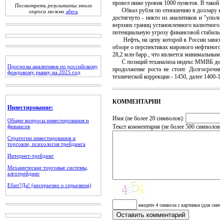
провел ниже уровня 1000 пунктов. В такой 
Посмотреть результаты этого
Обвал рубля по отношению в доллару и ев
опроса можно
здесь
достигнуто - никто из аналитиков и "упо
верхних границ установленного валютного
потенциальную угрозу финансовой стабильн
Нефть, на цену которой в России завязан
обзоре о перспективах мирового нефтяного
28,2 млн барр., что является минимальным 
С позиций теханализа индекс ММВБ достиг
Прогнозы аналитиков по российскому
продолжение роста не стоит. Долгосроч
фондовому рынку на 2025 год
технической коррекции - 1450, далее 1400
КОММЕНТАРИИ
Инвестирование:
Имя (не более 20 символов):
Общие вопросы инвестирования и
финансов
Текст комментария (не более 500 символов
Стратегии инвестирования и
торговли, психология трейдинга
Интернет-трейдинг
Механические торговые системы,
алготрейдинг
Ебит?Да! (несерьезно о серьезном)
введите 4 символа с картинки (для сме