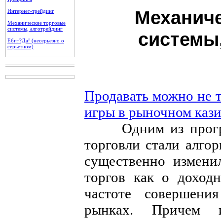
Механиче
Интернет-трейдинг
Механические торговые
системы, алготрейдинг
системы,
Ебит?Да! (несерьезно о
серьезном)
Продавать можно не т
игры в рыночном каз
Одним из прогрес
торговли стали алго
существенно измени
торгов как о доход
частоте совершени
рынках. Причем 