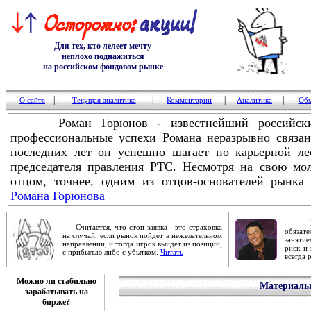
Для тех, кто лелеет мечту
неплохо поднажиться
на российском фондовом рынке
|
|
|
|
О сайте
Текущая аналитика
Комментарии
Аналитика
Обм
Роман Горюнов - известнейший российский
профессиональные успехи Романа неразрывно связа
последних лет он успешно шагает по карьерной ле
председателя правления РТС. Несмотря на свою мол
отцом, точнее, одним из отцов-основателей рынка
Романа Горюнова
Робер
Считается, что стоп-заявка - это страховка
обяза
на случай, если рынок пойдет в нежелательном
заняти
направлении, и тогда игрок выйдет из позиции,
риск и 
с прибылью либо с убытком.
Читать
всегда 
Можно ли стабильно
Материалы 
зарабатывать на
бирже?