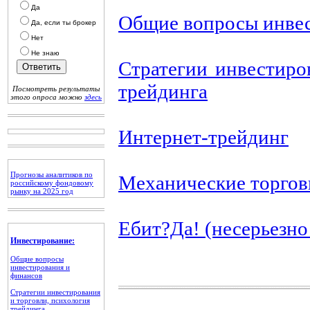
Да
Общие вопросы инвес
Да, если ты брокер
Нет
Не знаю
Стратегии инвестиро
трейдинга
Посмотреть результаты
этого опроса можно
здесь
Интернет-трейдинг
Прогнозы аналитиков по
Механические торгов
российскому фондовому
рынку на 2025 год
Ебит?Да! (несерьезно
Инвестирование:
Общие вопросы
инвестирования и
финансов
Стратегии инвестирования
и торговли, психология
трейдинга