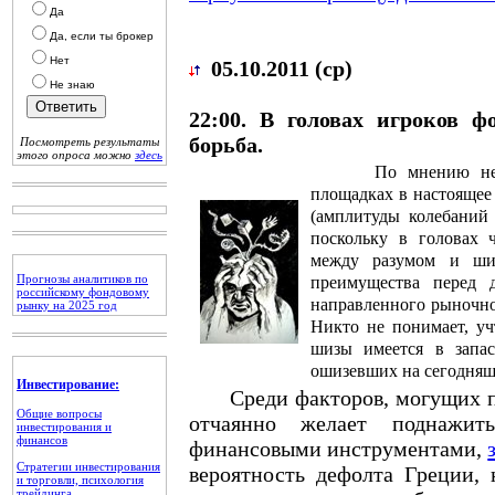
Да
Да, если ты брокер
Нет
05.10.2011 (ср)
Не знаю
22:00. В головах игроков ф
борьба.
Посмотреть результаты
этого опроса можно
здесь
По мнению нек
площадках в настоящее 
(амплитуды колебаний 
поскольку в головах 
между разумом и ши
Прогнозы аналитиков по
преимущества перед 
российскому фондовому
направленного рыночно
рынку на 2025 год
Никто не понимает, уч
шизы имеется в запас
ошизевших на сегодняш
Инвестирование:
Среди факторов, могущих пов
Общие вопросы
отчаянно желает поднажи
инвестирования и
финансов
финансовыми инструментами,
Стратегии инвестирования
вероятность дефолта Греции,
и торговли, психология
трейдинга