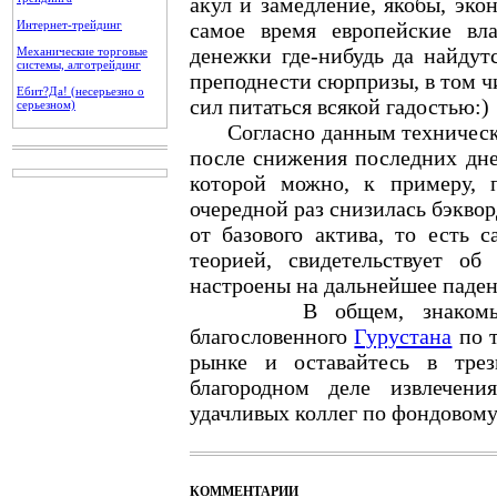
акул и замедление, якобы, эко
Интернет-трейдинг
самое время европейские вл
денежки где-нибудь да найдут
Механические торговые
системы, алготрейдинг
преподнести сюрпризы, в том ч
Ебит?Да! (несерьезно о
сил питаться всякой гадостью:)
серьезном)
Согласно данным техническог
после снижения последних дне
которой можно, к примеру, 
очередной раз снизилась бэкво
от базового актива, то есть с
теорией, свидетельствует о
настроены на дальнейшее паден
В общем, знакомьт
благословенного
Гурустана
по т
рынке и оставайтесь в тре
благородном деле извлечен
удачливых коллег по фондовому
КОММЕНТАРИИ