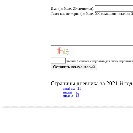
Имя (не более 20 символов):
Текст комментария (не более 500 символов, осталось
5
введите 4 символа с картинки (для смены картинки щ
Cтраницы дневника за 2021-й год
октябрь
:
21
апрель
:
25
январь
:
13