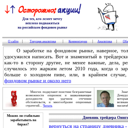
Для тех, кто лелеет мечту
неплохо поднажиться
на российском фондовом рынке
|
|
|
|
О сайте
Текущая аналитика
Комментарии
Аналитика
Обм
О заработке на фондовом рынке, наверное, толь
удосужился написать. Вот и знаменитый в трейдерск
как-то в сторону другие, не менее важные, дела, р
случилось это жарким летом 2010 года, когда о зар
больше о холодном пиве, или, в крайнем случае,
фондовом рынке и около него
Многих подкупают поистине безграничные
Знаете
возможности опционов: и зашкаливающие
Демур
доходности при удачном стечении
которы
обстоятельств, и многообразие опционных
велика
стратегий...
Читать
масштаб
Можно ли стабильно
Дневник трейдера Оинги
зарабатывать на
бирже?
вернуться на страницу дневника -