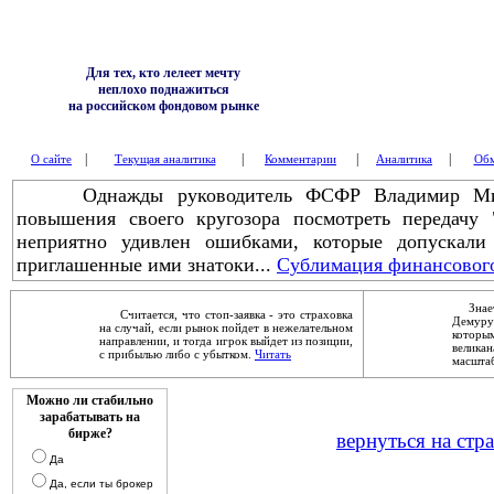
Для тех, кто лелеет мечту
неплохо поднажиться
на российском фондовом рынке
|
|
|
|
О сайте
Текущая аналитика
Комментарии
Аналитика
Обм
Однажды руководитель ФСФР Владимир Мило
повышения своего кругозора посмотреть передач
неприятно удивлен ошибками, которые допускали
приглашенные ими знатоки...
Сублимация финансового
Знаете
Считается, что стоп-заявка - это страховка
Демур
на случай, если рынок пойдет в нежелательном
которы
направлении, и тогда игрок выйдет из позиции,
велика
с прибылью либо с убытком.
Читать
масштаб
Можно ли стабильно
зарабатывать на
бирже?
вернуться на стр
Да
Да, если ты брокер