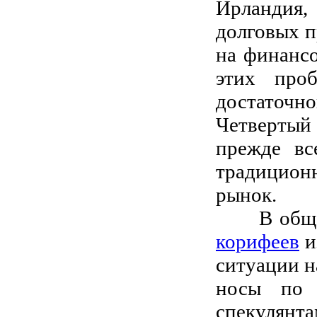
Ирландия
долговых п
на финансо
этих про
достаточ
Четвертый 
прежде вс
традицион
рынок.
В общем,
корифеев
и
ситуации н
носы по 
спекулянта