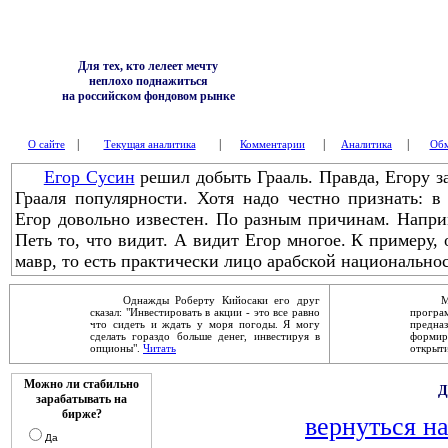
Для тех, кто лелеет мечту
неплохо поднажиться
на российском фондовом рынке
|
|
|
|
О сайте
Текущая аналитика
Комментарии
Аналитика
Обм
Егор Сусин
решил добыть Грааль. Правда, Егору за
Грааля популярности. Хотя надо честно признать: 
Егор довольно известен. По разным причинам. Напри
Петь то, что видит. А видит Егор многое. К примеру, о
мавр, то есть практически лицо арабской национальнос
Однажды Роберту Кийосаки его друг
Механ
сказал: "Инвестировать в акции - это все равно
прог
что сидеть и ждать у моря погоды. Я могу
предна
сделать гораздо больше денег, инвестируя в
форми
опционы".
Читать
открыти
Можно ли стабильно
Д
зарабатывать на
бирже?
вернуться н
Да