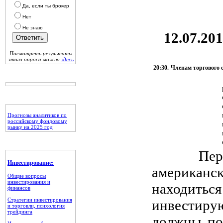
Да, если ты брокер
Нет
Не знаю
12.07.201
Посмотреть результаты
этого опроса можно
здесь
20:30.
Членам торгового 
Прогнозы аналитиков по
российскому фондовому
рынку на 2025 год
Первый ф
Инвестирование:
американ
Общие вопросы
инвестирования и
находитьс
финансов
Стратегии инвестирования
инвестир
и торговли, психология
трейдинга
должны по