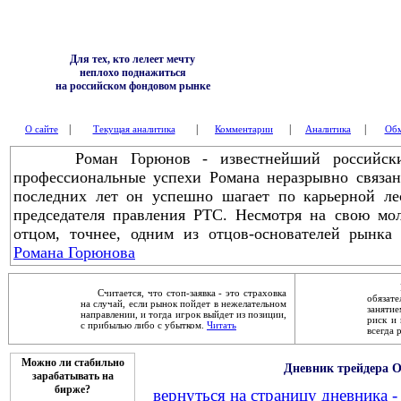
Для тех, кто лелеет мечту
неплохо поднажиться
на российском фондовом рынке
|
|
|
|
О сайте
Текущая аналитика
Комментарии
Аналитика
Обм
Роман Горюнов - известнейший российский
профессиональные успехи Романа неразрывно связа
последних лет он успешно шагает по карьерной ле
председателя правления РТС. Несмотря на свою мол
отцом, точнее, одним из отцов-основателей рынка
Романа Горюнова
Робер
Считается, что стоп-заявка - это страховка
обяза
на случай, если рынок пойдет в нежелательном
заняти
направлении, и тогда игрок выйдет из позиции,
риск и 
с прибылью либо с убытком.
Читать
всегда 
Можно ли стабильно
Дневник трейдера О
зарабатывать на
бирже?
вернуться на страницу дневника -