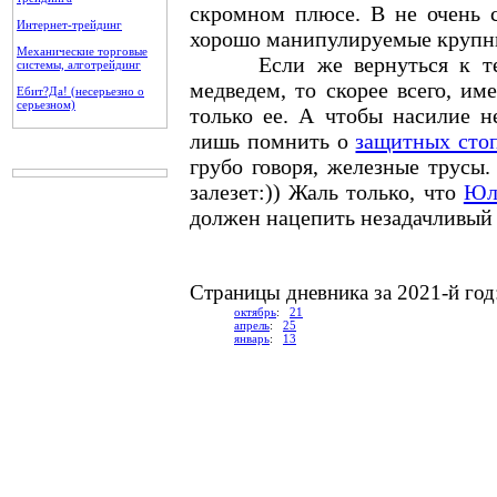
скромном плюсе. В не очень 
Интернет-трейдинг
хорошо манипулируемые крупн
Механические торговые
Если же вернуться к тем
системы, алготрейдинг
медведем, то скорее всего, им
Ебит?Да! (несерьезно о
серьезном)
только ее. А чтобы насилие н
лишь помнить о
защитных сто
грубо говоря, железные трусы.
залезет:)) Жаль только, что
Юл
должен нацепить незадачливый 
Cтраницы дневника за 2021-й год
октябрь
:
21
апрель
:
25
январь
:
13