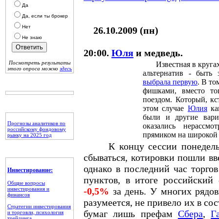
Да
Да, если ты брокер
Нет
26.10.2009 (пн)
Не знаю
20:00.
Юля
и медведь.
Посмотреть результаты
Известная в кругах
этого опроса можно
здесь
альтернатив - быть
выбрала первую
. В то
фишками, вместо то
поездом. Который, кс
этом случае
Юлия
как
были и другие вари
Прогнозы аналитиков по
оказались нерассм
российскому фондовому
прямиком на широкой 
рынку на 2025 год
К концу сессии понедель
сбываться, котировки пошли вв
однако в последний час торгов
Инвестирование:
пунктов, в итоге российский
Общие вопросы
инвестирования и
-0,5%
за день. У многих рядов
финансов
разумеется, не привело их в с
Стратегии инвестирования
бумаг лишь префам
Сбера
,
Г
и торговли, психология
трейдинга