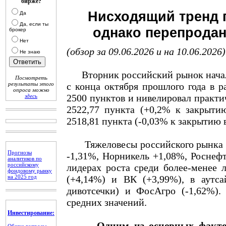
бирже?
Нисходящий тренд п
Да
Да, если ты
однако перепродан
брокер
Нет
(обзор за 09.06.2026 и на 10.06.2026)
Не знаю
Вторник российский рынок начал 
Посмотреть
результаты этого
с конца октября прошлого года в р
опроса можно
2500 пунктов и нивелировал практи
здесь
2522,77 пункта (+0,2% к закрыти
2518,81 пункта (-0,03% к закрытию 
Тяжеловесы российского рынка п
Прогнозы
-1,31%, Норникель +1,08%, Роснефт
аналитиков по
российскому
лидерах роста среди более-менее
фондовому рынку
на 2025 год
(+4,14%) и ВК (+3,99%), в аутс
дивотсечки) и ФосАгро (-1,62%).
средних значений.
Инвестирование:
Одним из основных факто