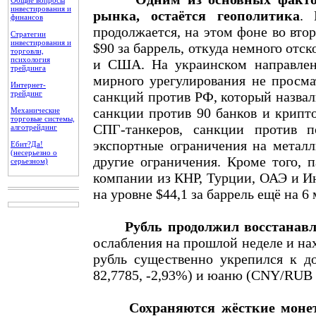
Общие вопросы
инвестирования и
рынка, остаётся геополитика
. 
финансов
продолжается, на этом фоне во вто
Стратегии
инвестирования и
$90 за баррель, откуда немного от
торговли,
психология
и США. На украинском направлен
трейдинга
мирного урегулирования не просма
Интернет-
трейдинг
санкций против РФ, который назвал
санкции против 90 банков и крипт
Механические
торговые системы,
СПГ-танкеров, санкции против п
алготрейдинг
экспортные ограничения на металл
Ебит?Да!
(несерьезно о
другие ограничения. Кроме того, 
серьезном)
компании из КНР, Турции, ОАЭ и Ин
на уровне $44,1 за баррель ещё на 6 
Рубль продолжил восстанав
ослабления на прошлой неделе и нах
рубль существенно укрепился к 
82,7785, -2,93%) и юаню (CNY/RUB 1
Сохраняются жёсткие моне