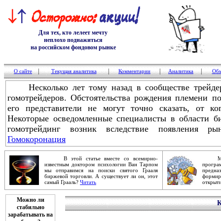
Для тех, кто лелеет мечту
неплохо поднажиться
на российском фондовом рынке
|
|
|
|
О сайте
Текущая аналитика
Комментарии
Аналитика
Обм
Несколько лет тому назад в сообществе трейдер
гомотрейдеров. Обстоятельства рождения племени п
его представители не могут точно сказать, от к
Некоторые осведомленные специалисты в области би
гомотрейдинг возник вследствие появления ры
Гомокоронация
В этой статье вместе со всемирно-
Механ
известным доктором психологии Ван Тарпом
прог
мы отправимся на поиски святого Грааля
предна
биржевой торговли. А существует ли он, этот
форми
самый Грааль?
Читать
открыти
Можно ли
К
стабильно
зарабатывать на