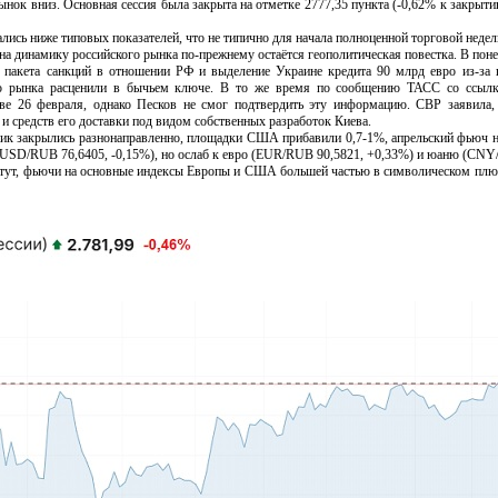
ынок вниз. Основная сессия была закрыта на отметке 2777,35 пункта (-0,62% к закрыти
сь ниже типовых показателей, что не типично для начала полноценной торговой недел
инамику российского рынка по-прежнему остаётся геополитическая повестка. В поне
о пакета санкций в отношении РФ и выделение Украине кредита 90 млрд евро из-за 
го рынка расценили в бычьем ключе. В то же время по сообщению ТАСС со ссылко
ве 26 февраля, однако Песков не смог подтвердить эту информацию. СВР заявила,
и средств его доставки под видом собственных разработок Киева.
закрылись разнонаправленно, площадки США прибавили 0,7-1%, апрельский фьюч на B
(USD/RUB 76,6405, -0,15%), но ослаб к евро (EUR/RUB 90,5821, +0,33%) и юаню (CNY
т, фьючи на основные индексы Европы и США большей частью в символическом плюсе,