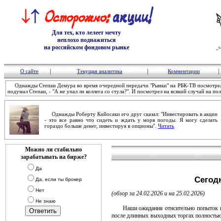
Для тех, кто лелеет мечту
неплохо поднажиться
на российском фондовом рынке
|
|
|
О сайте
Текущая аналитика
Комментарии
Однажды Степан Демура во время очередной передачи "Рынки" на РБК-ТВ посмотрел на
подумал Степан, - "А не упал ли коллега со стула?". И посмотрел на всякий случай на пол
Однажды Роберту Кийосаки его друг сказал: "Инвестировать в акции
- это все равно что сидеть и ждать у моря погоды. Я могу сделать
гораздо больше денег, инвестируя в опционы".
Читать
Можно ли стабильно
зарабатывать на бирже?
Да
Сегод
Да, если ты брокер
Нет
(обзор за 24.02.2026 и на 25.02.2026)
Не знаю
Наши ожидания отнсительно попыток инде
после длинных выходных торгах полностью 