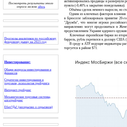
активизировались продавцы и развернули р
Посмотреть результаты этого
пункта (-0,46% к закрытию понедельника).
опроса можно
здесь
Объёмы сделок немного выросли, но стали
Одним из ключевых факторов влияния на д
в Брюсселе заблокировала принятие 20-г
"Дружба", что многие игроки российско
направлению могут продолжиться в Жене
предоставлением Украине ядерного оружия 
Ключевые европейские биржи во вторник 
Прогнозы аналитиков по российскому
баррель, рубль укрепился к доллару США 
фондовому рынку на 2025 год
В среду в АТР ведущие индикаторы расту
торгуется в районе $71.
Инвестирование:
Общие вопросы инвестирования и
финансов
Стратегии инвестирования и
торговли, психология трейдинга
Интернет-трейдинг
Механические торговые системы,
алготрейдинг
Ебит?Да! (несерьезно о серьезном)