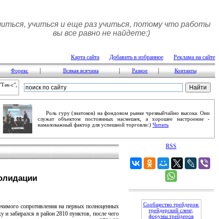
читься, учиться и еще раз учиться, потому что работы
вы все равно не найдете:)
Карта сайта
Добавить в избранное
Реклама на сайте
|
|
|
Форекс
Всякая всячина
Разное
Контакты
Так-с",
Роль гуру (знатоков) на фондовом рынке чрезвыйчайно высока. Они
служат объектом постоянных насмешек, а хорошее настроение -
намаловажный фактор для успешной торговли:)
Читать
RSS
олидации
Сообщество трейдеров:
ачимого сопротивления на первых полноценных
трейдерский сленг,
 и забирался в район 2810 пунктов, после чего
форумы трейдеров