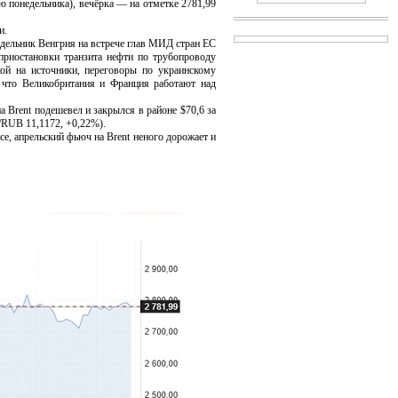
ю понедельника), вечёрка — на отметке 2781,99
и.
дельник Венгрия на встрече глав МИД стран ЕС
приостановки транзита нефти по трубопроводу
й на источники, переговоры по украинскому
 что Великобритания и Франция работают над
rent подешевел и закрылся в районе $70,6 за
/RUB 11,1172, +0,22%).
 апрельский фьюч на Brent неного дорожает и