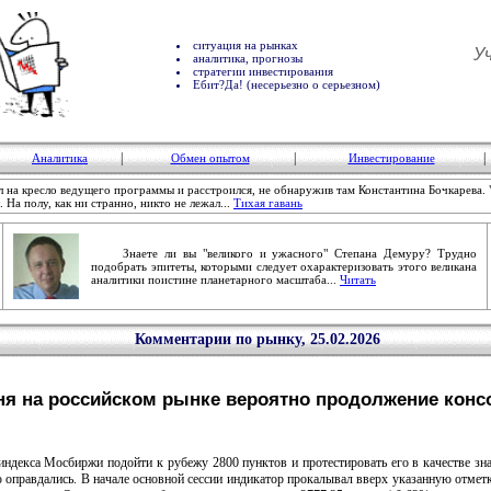
ситуация на рынках
У
аналитика, прогнозы
стратегии инвестирования
Ебит?Да! (несерьезно о серьезном)
|
|
|
Аналитика
Обмен опытом
Инвестирование
 кресло ведущего программы и расстроился, не обнаружив там Константина Бочкарева. "
. На полу, как ни странно, никто не лежал...
Тихая гавань
Знаете ли вы "великого и ужасного" Степана Демуру? Трудно
подобрать эпитеты, которыми следует охарактеризовать этого великана
аналитики поистине планетарного масштаба...
Читать
Комментарии по рынку, 25.02.2026
ня на российском рынке вероятно продолжение конс
кса Мосбиржи подойти к рубежу 2800 пунктов и протестировать его в качестве зн
оправдались. В начале основной сессии индикатор прокалывал вверх указанную отметку