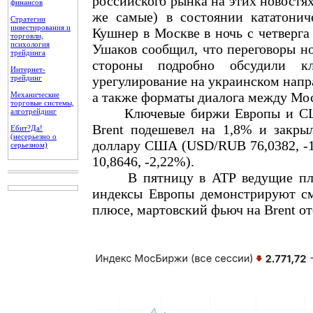
российского рынка на этих новостях
финансов
же самые) в состоянии кататонич
Стратегии
инвестирования и
Кушнер в Москве в ночь с четверга
торговли,
психология
Ушаков сообщил, что переговоры н
трейдинга
стороны подробно обсудили к
Интернет-
трейдинг
урегулирование на украинском напр
а также форматы диалога между Мо
Механические
торговые системы,
Ключевые биржи Европы и США в
алготрейдинг
Brent подешевел на 1,8% и закрыл
Ебит?Да!
(несерьезно о
доллару США (USD/RUB 76,0382, -1
серьезном)
10,8646, -2,22%).
В пятницу в АТР ведущие площа
индексы Европы демонстрируют 
плюсе, мартовский фьюч на Brent отс