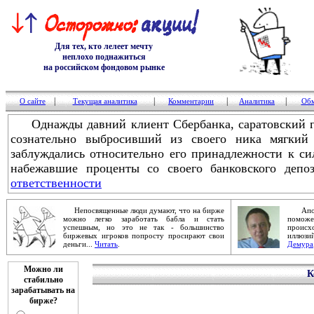
Для тех, кто лелеет мечту
неплохо поднажиться
на российском фондовом рынке
|
|
|
|
О сайте
Текущая аналитика
Комментарии
Аналитика
Обм
Однажды давний клиент Сбербанка, саратовский го
сознательно выбросивший из своего ника мягкий
заблуждались относительно его принадлежности к си
набежавшие проценты со своего банковского депоз
ответственности
Непосвященные люди думают, что на бирже
Апокал
можно легко заработать бабла и стать
помож
успешным, но это не так - большинство
проис
биржевых игроков попросту просирают свои
иллюзи
деньги...
Читать
.
Демура
Можно ли
К
стабильно
зарабатывать на
бирже?