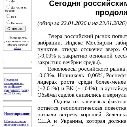
Сегодня российски
Да
Да, если ты
продолж
брокер
Нет
(обзор за 22.01.2026 и на 23.01.2026)
Не знаю
Вчера российский рынок попыталс
Посмотреть
результаты этого
вибрации. Индекс Мосбиржи заби
опроса можно
пунктов, откуда отскочил вверх. 
здесь
(-0,09% к закрытию основной сесси
закрытию вечёрки среды).
Тяжеловесы российского рынка п
-0,63%, Норникель -0,06%, Роснефт
Прогнозы
лидерах роста среди более-мене
аналитиков по
российскому
(+2,01%) и ВК (+1,04%), в аутсайд
фондовому рынку
на 2025 год
Объёмы сделок снизились и вернули
Одним из ключевых факторов в
остаётся геополитическая повестк
назвали встречу хорошей. Зеленск
Инвестирование:
США и Украины, которая должна 
Общие вопросы
инвестирования и