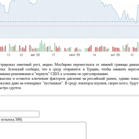
овал заметный рост, индекс Мосбиржи переместился от нижней границы диапазо
стка: Зеленский сообщил, что в среду отправится в Турцию, чтобы оживить перег
анными решениямии и "вернуть" США к усилиям по урегулированию.
оки и остаются ключевым фактором давления на российский рынок, однако локальн
купки даже на очевидных "пустышках". В среду локаторы игроков, скорее всего, будут 
стро сдуется.
, осталось
500
)