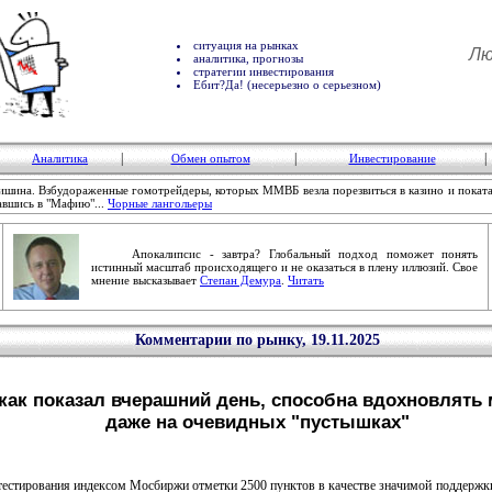
ситуация на рынках
Лю
аналитика, прогнозы
стратегии инвестирования
Ебит?Да! (несерьезно о серьезном)
|
|
|
Аналитика
Обмен опытом
Инвестирование
ишина. Взбудораженные гомотрейдеры, которых ММВБ везла порезвиться в казино и поката
авшись в "Мафию"...
Чорные лангольеры
Апокалипсис - завтра? Глобальный подход поможет понять
истинный масштаб происходящего и не оказаться в плену иллюзий. Свое
мнение высказывает
Степан Демура
.
Читать
Комментарии по рынку, 19.11.2025
как показал вчерашний день, способна вдохновлять 
даже на очевидных "пустышках"
тирования индексом Мосбиржи отметки 2500 пунктов в качестве значимой поддержки 