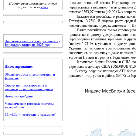
и начала основной сессии. Индикатор не
Посмотреть результаты этого
опроса можно
здесь
переместился в верхнюю часть диапазона 2
отметке 2563,07 пункта (+2,09+% к закрыти
Тяжеловесы российского рынка показали
Татнефть +3,75%. В лидерах роста среди
немногочисленных лидерах снижения — ПИК 
Взлёт российского рынка спровоцировали
процесс по мирному урегулированию и о
переговорной компании, при этом о друг
Прогнозы аналитиков по российскому
"вернуть" США к усилиям по урегулирован
фондовому рынку на 2025 год
Украины по условиям урегулирования абс
соскучились по позитиву и даже на таких 
встречей Путина и Трампа в Будапеште, кот
Ключевые биржи Европы и США во вторни
Инвестирование:
укрепился к доллару США (USD/RUB 81,05
В среду ведущие площадки АТР большей 
Общие вопросы инвестирования и
дешевеет и торгуется в районе $64,75 за бар
финансов
Стратегии инвестирования и
торговли, психология трейдинга
Интернет-трейдинг
Механические торговые системы,
алготрейдинг
Ебит?Да! (несерьезно о серьезном)