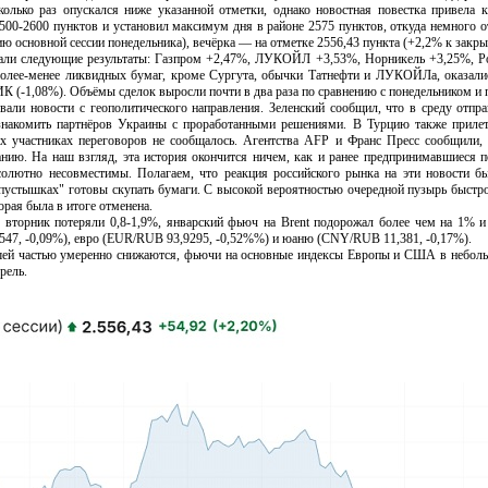
сколько раз опускался ниже указанной отметки, однако новостная повестка привела
500-2600 пунктов и установил максимум дня в районе 2575 пунктов, откуда немного о
ю основной сессии понедельника), вечёрка — на отметке 2556,43 пункта (+2,2% к закр
 следующие результаты: Газпром +2,47%, ЛУКОЙЛ +3,53%, Норникель +3,25%, Рос
 более-менее ликвидных бумаг, кроме Сургута, обычки Татнефти и ЛУКОЙЛа, оказали
(-1,08%). Объёмы сделок выросли почти в два раза по сравнению с понедельником и 
 новости с геополитического направления. Зеленский сообщил, что в среду отпра
знакомить партнёров Украины с проработанными решениями. В Турцию также прилет
их участниках переговоров не сообщалось. Агентства AFP и Франс Пресс сообщили, 
ию. На наш взгляд, эта история окончится ничем, как и ранее предпринимавшиеся п
олютно несовместимы. Полагаем, что реакция российского рынка на эти новости был
"пустышках" готовы скупать бумаги. С высокой вероятностью очередной пузырь быстро 
орая была в итоге отменена.
к потеряли 0,8-1,9%, январский фьюч на Brent подорожал более чем на 1% и зак
47, -0,09%), евро (EUR/RUB 93,9295, -0,52%%) и юаню (CNY/RUB 11,381, -0,17%).
частью умеренно снижаются, фьючи на основные индексы Европы и США в небольшо
рель.