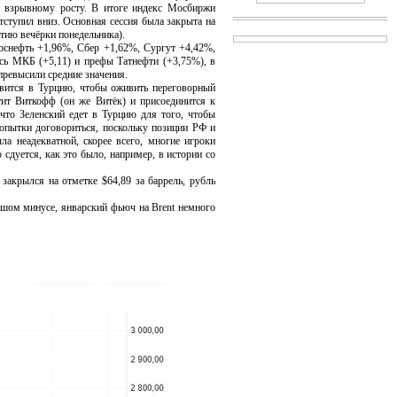
 к взрывному росту. В итоге индекс Мосбиржи
тступил вниз. Основная сессия была закрыта на
ытию вечёрки понедельника).
нефть +1,96%, Сбер +1,62%, Сургут +4,42%,
сь МКБ (+5,11) и префы Татнефти (+3,75%), в
превысили средние значения.
вится в Турцию, чтобы оживить переговорный
ит Виткофф (он же Витёк) и присоединится к
что Зеленский едет в Турцию для того, чтобы
опытки договориться, поскольку позиции РФ и
а неадекватной, скорее всего, многие игроки
сдуется, как это было, например, в истории со
рылся на отметке $64,89 за баррель, рубль
м минусе, январский фьюч на Brent немного