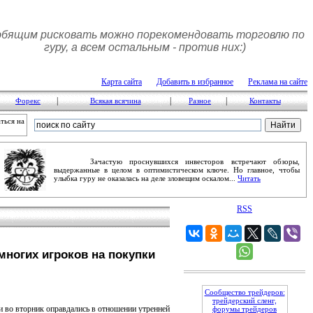
бящим рисковать можно порекомендовать торговлю по
гуру, а всем остальным - против них:)
Карта сайта
Добавить в избранное
Реклама на сайте
|
|
|
Форекс
Всякая всячина
Разное
Контакты
ться на
Зачастую проснувшихся инвесторов встречают обзоры,
выдержанные в целом в оптимистическом ключе. Но главное, чтобы
улыбка гуру не оказалась на деле зловещим оскалом...
Читать
RSS
многих игроков на покупки
Сообщество трейдеров:
трейдерский сленг,
во вторник оправдались в отношении утренней
форумы трейдеров