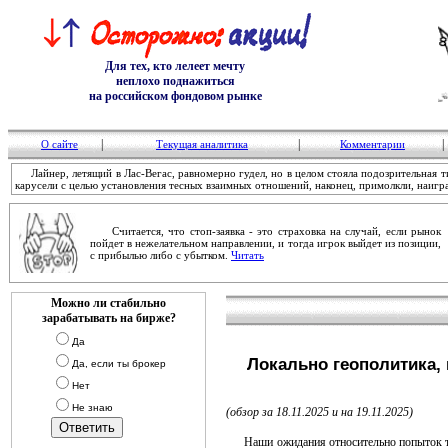
Для тех, кто лелеет мечту
неплохо поднажиться
на российском фондовом рынке
|
|
|
О сайте
Текущая аналитика
Комментарии
Лайнер, летящий в Лас-Вегас, равномерно гудел, но в целом стояла подозрительная т
карусели с целью установления тесных взаимных отношений, наконец, примолкли, наигр
Считается, что стоп-заявка - это страховка на случай, если рынок
пойдет в нежелательном направлении, и тогда игрок выйдет из позиции,
с прибылью либо с убытком.
Читать
Можно ли стабильно
зарабатывать на бирже?
Да
Локально геополитика, 
Да, если ты брокер
Нет
Не знаю
(обзор за 18.11.2025 и на 19.11.2025)
Наши ожидания относительно попыток тес