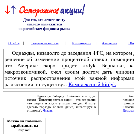
Для тех, кто лелеет мечту
неплохо поднажиться
на российском фондовом рынке
|
|
|
|
О сайте
Текущая аналитика
Комментарии
Аналитика
Обм
Однажды, незадолго до заседания ФРС, на котором 
решение об изменении процентной ставки, помощни
что Америке скоро придет kirdyk. Бернанке, 
макроэкономикой, счел своим долгом дать чиновн
источник распространения этой важной информац
разъяснения по существу...
Комплексный kirdyk
Однажды Роберту Кийосаки его друг
Апокал
сказал: "Инвестировать в акции - это все равно
помож
что сидеть и ждать у моря погоды. Я могу
проис
сделать гораздо больше денег, инвестируя в
иллюзи
опционы".
Читать
Демура
Можно ли стабильно
зарабатывать на
бирже?