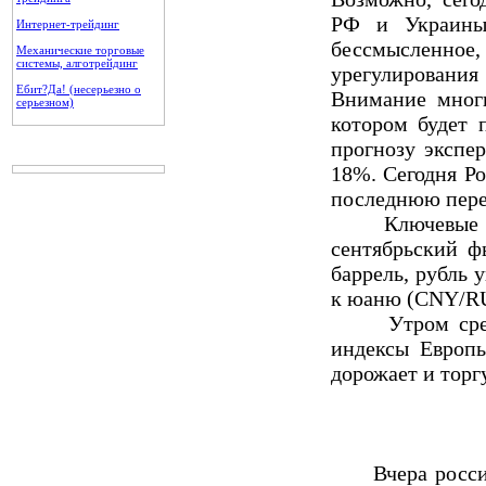
РФ и Украины
Интернет-трейдинг
бессмысленно
Механические торговые
системы, алготрейдинг
урегулирования
Ебит?Да! (несерьезно о
Внимание многи
серьезном)
котором будет 
прогнозу экспе
18%. Сегодня Р
последнюю пере
Ключевые запа
сентябрьский ф
баррель, рубль 
к юаню (CNY/RU
Утром среды 
индексы Европ
дорожает и торгу
Вчера российс