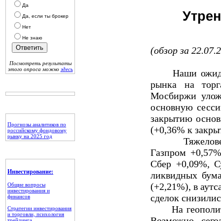
Да
Утрен
Да, если ты брокер
Нет
Не знаю
(обзор за 22.07.
Посмотреть результаты
этого опроса можно
здесь
Наши ожидания
рынка на торг
Мосбиржи уложи
основную сесси
закрытию основн
Прогнозы аналитиков по
(+0,36% к закры
российскому фондовому
рынку на 2025 год
Тяжеловесы р
Газпром +0,57%
Сбер +0,09%, С
Инвестирование:
ликвидных бума
(+2,21%), в аут
Общие вопросы
инвестирования и
сделок снизилис
финансов
На геополитич
Стратегии инвестирования
и торговли, психология
Возможно, сего
трейдинга