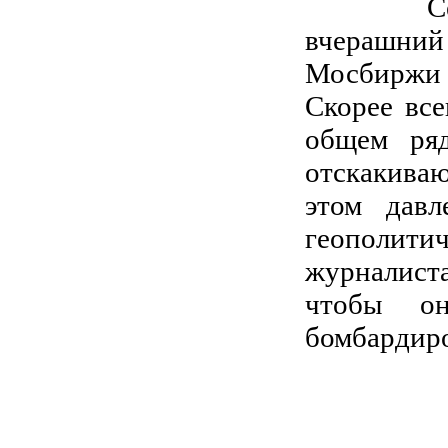
Сегодня
вчерашний
Мосбиржи 
Скорее все
общем ря
отскакива
этом давл
геополит
журналиста
чтобы он
бомбардир