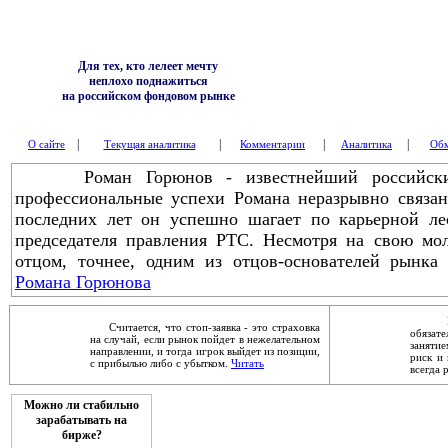
Для тех, кто лелеет мечту
неплохо поднажиться
на российском фондовом рынке
|
|
|
|
О сайте
Текущая аналитика
Комментарии
Аналитика
Обм
Роман Горюнов - известнейший российский
профессиональные успехи Романа неразрывно связа
последних лет он успешно шагает по карьерной ле
председателя правления РТС. Несмотря на свою мол
отцом, точнее, одним из отцов-основателей рынка
Романа Горюнова
Робер
Считается, что стоп-заявка - это страховка
обяза
на случай, если рынок пойдет в нежелательном
заняти
направлении, и тогда игрок выйдет из позиции,
риск и 
с прибылью либо с убытком.
Читать
всегда 
Можно ли стабильно
зарабатывать на
бирже?