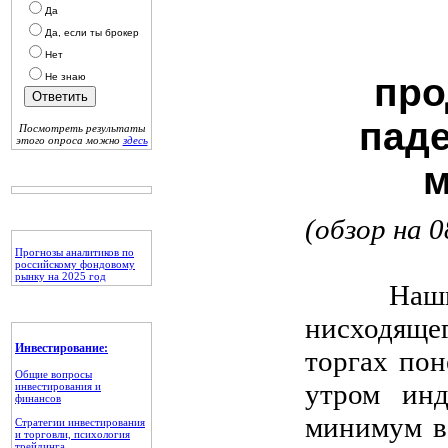
Да
Да, если ты брокер
Нет
Не знаю
про
паде
Посмотреть результаты
этого опроса можно
здесь
м
(обзор на 0
Прогнозы аналитиков по
российскому фондовому
рынку на 2025 год
Наши ожи
нисходяще
Инвестирование:
торгах пон
Общие вопросы
утром инд
инвестирования и
финансов
минимум в 
Стратегии инвестирования
и торговли, психология
трейдинга