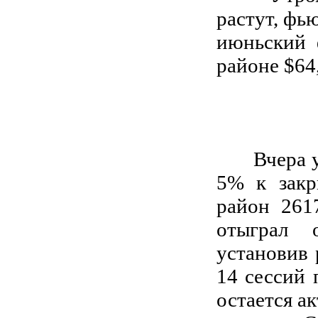
растут, фь
июньский 
районе $64,
Вчера утр
5% к закр
район 261
отыграл 
установив 
14 сессий
остается а