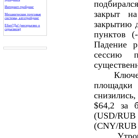
подбиралс
Интернет-трейдинг
закрыт на
Механические торговые
системы, алготрейдинг
закрытию д
Ебит?Да! (несерьезно о
серьезном)
пунктов (
Падение р
сессию п
существенн
Ключевые
площадк
снизились
$64,2 за 
(USD/RUB 
(CNY/RUB 1
Утром вт