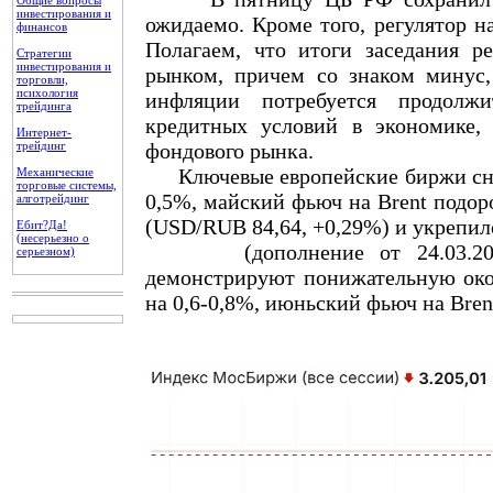
Общие вопросы
инвестирования и
ожидаемо. Кроме того, регулятор 
финансов
Полагаем, что итоги заседания р
Стратегии
инвестирования и
рынком, причем со знаком минус,
торговли,
психология
инфляции потребуется продолж
трейдинга
кредитных условий в экономике, 
Интернет-
трейдинг
фондового рынка.
Ключевые европейские биржи сниз
Механические
торговые системы,
0,5%, майский фьюч на Brent подор
алготрейдинг
(USD/RUB 84,64, +0,29%) и укрепил
Ебит?Да!
(несерьезно о
(дополнение от 24.03.2025)
серьезном)
демонстрируют понижательную око
на 0,6-0,8%, июньский фьюч на Brent