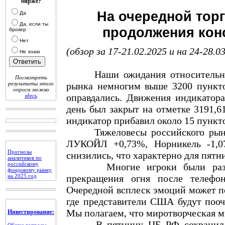
бирже?
На очередной тор
Да
Да, если ты
продолжения кон
брокер
Нет
(обзор за 17-21.02.2025 и на 24-28.0
Не знаю
Наши ожидания относительно пр
Посмотреть
результаты этого
рынка немногим выше 3200 пункто
опроса можно
оправдались. Движения индикатора
здесь
день был закрыт на отметке 3191,61
индикатор прибавил около 15 пункто
Тяжеловесы российского рынка 
ЛУКОЙЛ +0,73%, Норникель -1,07
Прогнозы
снизились, что характерно для пятн
аналитиков по
российскому
Многие игроки были разочаро
фондовому рынку
на 2025 год
прекращения огня после телефо
Очередной всплеск эмоций может по
где представители США будут пооч
Мы полагаем, что миротворческая 
Инвестирование:
В пятницу ЦБ РФ сохранил клю