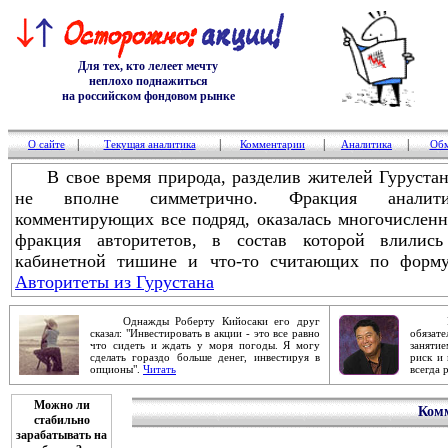
Для тех, кто лелеет мечту
неплохо поднажиться
на российском фондовом рынке
|
|
|
|
О сайте
Текущая аналитика
Комментарии
Аналитика
Обм
В свое время природа, разделив жителей Гурустана
не вполне симметрично. Фракция аналитик
комментирующих все подряд, оказалась многочисленн
фракция авторитетов, в состав которой влились
кабинетной тишине и что-то считающих по форму
Авторитеты из Гурустана
Однажды Роберту Кийосаки его друг
Робер
сказал: "Инвестировать в акции - это все равно
обяза
что сидеть и ждать у моря погоды. Я могу
заняти
сделать гораздо больше денег, инвестируя в
риск и 
опционы".
Читать
всегда 
Можно ли
Комм
стабильно
зарабатывать на