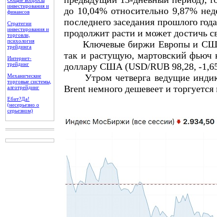
Общие вопросы
инвестирования и
до 10,04% относительно 9,87% нед
финансов
последнего заседания прошлого года
Стратегии
инвестирования и
продолжит расти и может достичь св
торговли,
психология
Ключевые биржи Европы и США по
трейдинга
так и растущую, мартовский фьюч н
Интернет-
трейдинг
доллару США (USD/RUB 98,28, -1,6
Утром четверга ведущие индикат
Механические
торговые системы,
Brent немного дешевеет и торгуется 
алготрейдинг
Ебит?Да!
(несерьезно о
серьезном)