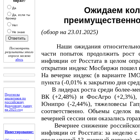
бирже?
Ожидаем кол
Да
Да, если ты
преимущественно 
брокер
Нет
(обзор на 23.01.2025)
Не знаю
Наши ожидания относительно ход
Посмотреть
результаты этого
части попыток продолжить рост
опроса можно
инфляции от Росстата в целом опр
здесь
открытии индекс Мосбиржи пошел в 
На вечерке индекс (в варианте IM
пункта (-0,01% к закрытию дня сред
В лидерах роста среди более-мене
Прогнозы
ВК (+2,48%) и ФосАгро (+2,3%), 
аналитиков по
российскому
Юнипро (-2,44%), тяжеловесы Га
фондовому рынку
на 2025 год
соответственно. Объемы сделок в
вечерней сессии они оказались гора
Вечернее снижение российского 
инфляции от Росстата: за неделю с 
Инвестирование:
предыдущий 13-дневный период), г