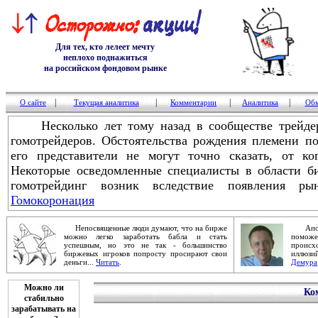
Для тех, кто лелеет мечту
неплохо поднажиться
на российском фондовом рынке
|
|
|
|
О сайте
Текущая аналитика
Комментарии
Аналитика
Обм
Несколько лет тому назад в сообществе трейдер
гомотрейдеров. Обстоятельства рождения племени п
его представители не могут точно сказать, от к
Некоторые осведомленные специалисты в области би
гомотрейдинг возник вследствие появления ры
Гомокоронация
Непосвященные люди думают, что на бирже
Апокал
можно легко заработать бабла и стать
помож
успешным, но это не так - большинство
проис
биржевых игроков попросту просирают свои
иллюзи
деньги...
Читать
.
Демура
Можно ли
Ко
стабильно
зарабатывать на