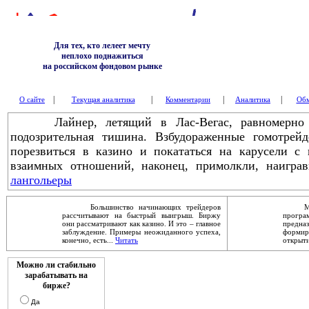
Для тех, кто лелеет мечту
неплохо поднажиться
на российском фондовом рынке
|
|
|
|
О сайте
Текущая аналитика
Комментарии
Аналитика
Обм
Лайнер, летящий в Лас-Вегас, равномерно г
подозрительная тишина. Взбудораженные гомотре
порезвиться в казино и покататься на карусели с
взаимных отношений, наконец, примолкли, наигра
лангольеры
Большинство начинающих трейдеров
Механ
рассчитывают на быстрый выигрыш. Биржу
прог
они рассматривают как казино. И это – главное
предна
заблуждение. Примеры неожиданного успеха,
форми
конечно, есть...
Читать
открыти
Можно ли стабильно
зарабатывать на
бирже?
Да