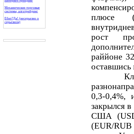
Интернет-трейдинг
компенсиро
Механические торговые
системы, алготрейдинг
плюсе (
Ебит?Да! (несерьезно о
серьезном)
внутридне
рост пр
дополнит
раййоне 32
оставшись 
Ключевы
разнонапр
0,3-0,4%,
закрылся в
США (USD/
(EUR/RUB +