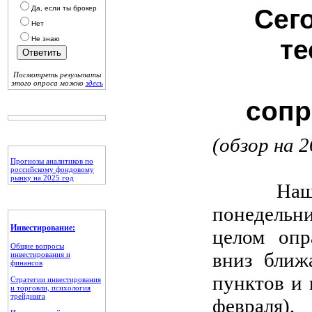
Да, если ты брокер
Сег
Нет
Не знаю
те
Посмотреть результаты
этого опроса можно
здесь
сопр
(обзор на 2
Прогнозы аналитиков по
российскому фондовому
рынку на 2025 год
Наши ожи
понедельн
Инвестирование:
целом опр
Общие вопросы
вниз ближ
инвестирования и
финансов
пунктов и 
Стратегии инвестирования
и торговли, психология
трейдинга
февраля)