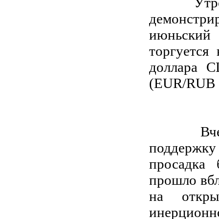
Утром вт
демонстри
июньский
торгуется 
доллара С
(EUR/RUB +
Вчера и
поддержку
просадка 
прошло вбл
на откры
инерционн