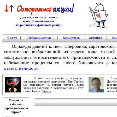
Для тех, кто лелеет мечту
неплохо поднажиться
на российском фондовом рынке
|
|
|
|
О сайте
Текущая аналитика
Комментарии
Аналитика
Обм
Однажды давний клиент Сбербанка, саратовский го
сознательно выбросивший из своего ника мягкий
заблуждались относительно его принадлежности к си
набежавшие проценты со своего банковского депоз
ответственности
В этой статье вместе со всемирно-
Знаете
известным доктором психологии Ван Тарпом
Демур
мы отправимся на поиски святого Грааля
которы
биржевой торговли. А существует ли он, этот
велика
самый Грааль?
Читать
масштаб
Можно ли
стабильно
зарабатывать на
бирже?