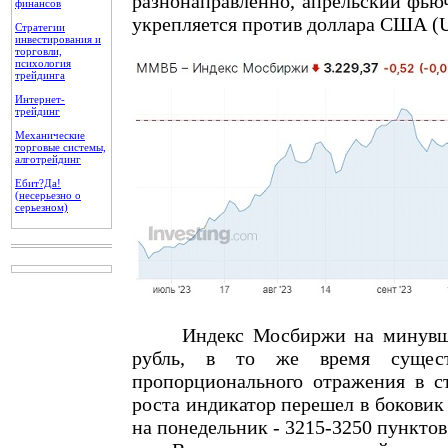
разнонаправленно, апрельский фьюч 
финансов
укрепляется против доллара США (U
Стратегии
инвестирования и
торговли,
психология
трейдинга
Интернет-
трейдинг
Механические
торговые системы,
алготрейдинг
Ебит?Да!
(несерьезно о
серьезном)
Индекс Мосбиржи на минувшей н
рубль, в то же время сущест
пропорционального отражения в с
роста индикатор перешел в боковик
на понедельник - 3215-3250 пунктов