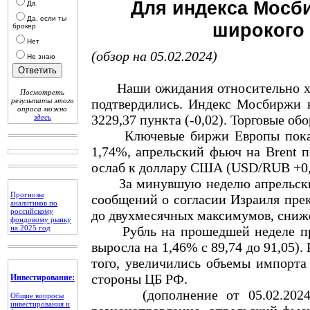
Для индекса Мосб
Да
Да, если ты
широкого 
брокер
Нет
(обзор на 05.02.2024)
Не знаю
Наши ожидания относительно ход
Посмотреть
результаты этого
подтвердились. Индекс Мосбиржи к
опроса можно
3229,37 пункта (-0,02). Торговые о
здесь
Ключевые биржи Европы показа
1,74%, апрельский фьюч на Brent п
ослаб к доллару США (USD/RUB +0,6
За минувшую неделю апрельский ф
Прогнозы
сообщений о согласии Израиля пре
аналитиков по
российскому
до двухмесячных максимумов, сниже
фондовому рынку
на 2025 год
Рубль на прошедшей неделе про
выросла на 1,46% с 89,74 до 91,05)
того, увеличились объемы импорта
стороны ЦБ РФ.
Инвестирование:
(дополнение от 05.02.2024): 
Общие вопросы
инвестирования и