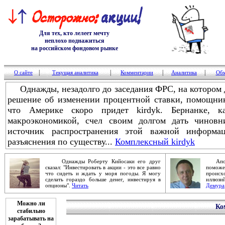
Для тех, кто лелеет мечту
неплохо поднажиться
на российском фондовом рынке
|
|
|
|
О сайте
Текущая аналитика
Комментарии
Аналитика
Обм
Однажды, незадолго до заседания ФРС, на котором 
решение об изменении процентной ставки, помощни
что Америке скоро придет kirdyk. Бернанке, 
макроэкономикой, счел своим долгом дать чиновн
источник распространения этой важной информац
разъяснения по существу...
Комплексный kirdyk
Однажды Роберту Кийосаки его друг
Апокал
сказал: "Инвестировать в акции - это все равно
помож
что сидеть и ждать у моря погоды. Я могу
проис
сделать гораздо больше денег, инвестируя в
иллюзи
опционы".
Читать
Демура
Можно ли
Ко
стабильно
зарабатывать на