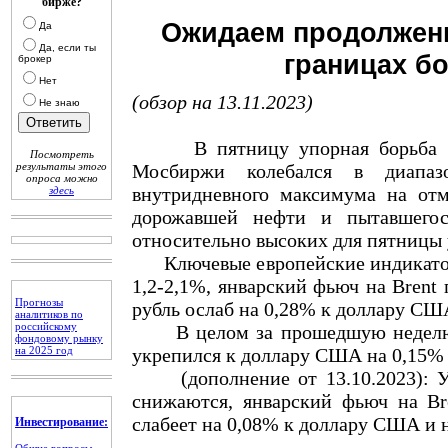
бирже?
Ожидаем продолжени
Да
Да, если ты
границах бо
брокер
Нет
(обзор на 13.11.2023)
Не знаю
В пятницу упорная борьба на 
Посмотреть
результаты этого
Мосбиржи колебался в диапаз
опроса можно
внутридневного максимума на отм
здесь
дорожавшей нефти и пытавшегос
относительно высоких для пятницы 
Ключевые европейские индикаторы
1,2-2,1%, январский фьюч на Brent 
Прогнозы
рубль ослаб на 0,28% к доллару США
аналитиков по
российскому
В целом за прошедшую неделю ян
фондовому рынку
на 2025 год
укрепился к доллару США на 0,15% и
(дополнение от 13.10.2023): Ут
снижаются, январский фьюч на Bre
слабеет на 0,08% к доллару США и н
Инвестирование: