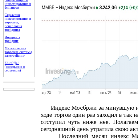
Общие вопросы
инвестирования и
финансов
Стратегии
инвестирования и
торговли,
психология
трейдинга
Интернет-
трейдинг
Механические
торговые системы,
алготрейдинг
Ебит?Да!
(несерьезно о
серьезном)
Индекс Мосбржи за минувшую нед
ходе торгов один раз заходил в так
отступил чуть ниже нее. Полагаем
сегодняшний день утратила свою ак
Последний месяц индекс Мосбир