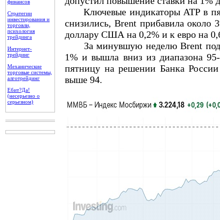
допустил повышение ставки на 1% до
финансов
Ключевые индикаторы АТР в пятн
Стратегии
инвестирования и
снизились, Brent прибавила около 3
торговли,
психология
доллару США на 0,2% и к евро на 0
трейдинга
За минувшую неделю Brent подеш
Интернет-
трейдинг
1% и вышла вниз из диапазона 95-
пятницу на решении Банка России 
Механические
торговые системы,
выше 94.
алготрейдинг
Ебит?Да!
(несерьезно о
серьезном)