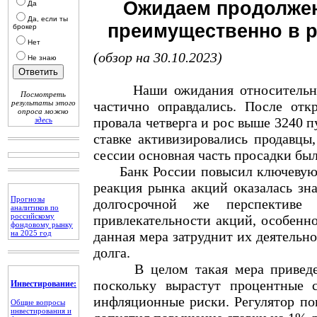
Ожидаем продолжен
Да
Да, если ты
преимущественно в р
брокер
Нет
(обзор на 30.10.2023)
Не знаю
Наши ожидания относительно х
Посмотреть
результаты этого
частично оправдались. После от
опроса можно
провала четверга и рос выше 3240 
здесь
ставке активизировались продавцы
сессии основная часть просадки был
Банк России повысил ключевую с
реакция рынка акций оказалась зн
Прогнозы
долгосрочной же перспективе
аналитиков по
российскому
привлекательности акций, особенно
фондовому рынку
на 2025 год
данная мера затруднит их деятельн
долга.
В целом такая мера приведет к
поскольку вырастут процентные 
Инвестирование:
инфляционные риски. Регулятор по
Общие вопросы
инвестирования и