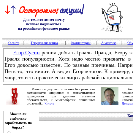
Для тех, кто лелеет мечту
неплохо поднажиться
на российском фондовом рынке
|
|
|
|
О сайте
Текущая аналитика
Комментарии
Аналитика
Обм
Егор Сусин
решил добыть Грааль. Правда, Егору за
Грааля популярности. Хотя надо честно признать: 
Егор довольно известен. По разным причинам. Напри
Петь то, что видит. А видит Егор многое. К примеру, о
мавр, то есть практически лицо арабской национальнос
Многих подкупают поистине безграничные
Апокал
возможности опционов: и зашкаливающие
помож
доходности при удачном стечении
проис
обстоятельств, и многообразие опционных
иллюзи
стратегий...
Читать
Демура
Можно ли
Ко
стабильно
зарабатывать на
бирже?