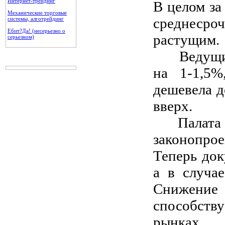
Интернет-трейдинг
В целом за
Механические торговые
среднеср
системы, алготрейдинг
Ебит?Да! (несерьезно о
растущим.
серьезном)
Ведущие е
на 1-1,5%
дешевела д
вверх.
Палата пр
законопро
Теперь док
а в случа
Снижение 
способств
рынках.