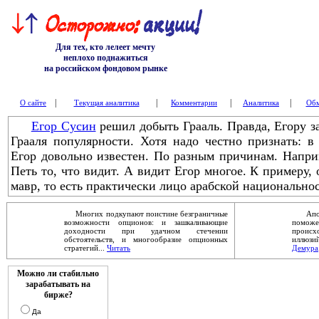
Для тех, кто лелеет мечту
неплохо поднажиться
на российском фондовом рынке
|
|
|
|
О сайте
Текущая аналитика
Комментарии
Аналитика
Обм
Егор Сусин
решил добыть Грааль. Правда, Егору за
Грааля популярности. Хотя надо честно признать: 
Егор довольно известен. По разным причинам. Напри
Петь то, что видит. А видит Егор многое. К примеру, о
мавр, то есть практически лицо арабской национальнос
Многих подкупают поистине безграничные
Апокал
возможности опционов: и зашкаливающие
помож
доходности при удачном стечении
проис
обстоятельств, и многообразие опционных
иллюзи
стратегий...
Читать
Демура
Можно ли стабильно
зарабатывать на
бирже?
Да