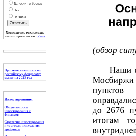
Да, если ты брокер
Осн
Нет
Не знаю
напр
Посмотреть результаты
этого опроса можно
здесь
(обзор сит
Наши ожид
Прогнозы аналитиков по
российскому фондовому
Мосбиржи в
рынку на 2025 год
пунктов 
оправдалис
Инвестирование:
до 2676 п
Общие вопросы
инвестирования и
финансов
итогам т
Стратегии инвестирования
и торговли, психология
внутриднев
трейдинга