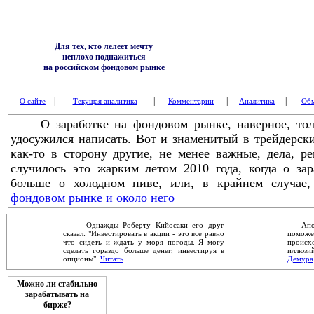
Для тех, кто лелеет мечту
неплохо поднажиться
на российском фондовом рынке
|
|
|
|
О сайте
Текущая аналитика
Комментарии
Аналитика
Обм
О заработке на фондовом рынке, наверное, толь
удосужился написать. Вот и знаменитый в трейдерск
как-то в сторону другие, не менее важные, дела, р
случилось это жарким летом 2010 года, когда о зар
больше о холодном пиве, или, в крайнем случае,
фондовом рынке и около него
Однажды Роберту Кийосаки его друг
Апокал
сказал: "Инвестировать в акции - это все равно
помож
что сидеть и ждать у моря погоды. Я могу
проис
сделать гораздо больше денег, инвестируя в
иллюзи
опционы".
Читать
Демура
Можно ли стабильно
зарабатывать на
бирже?