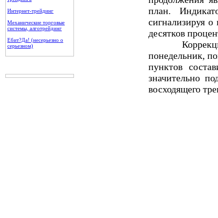
план. Индикат
Интернет-трейдинг
сигнализируя о 
Механические торговые
системы, алготрейдинг
десятков процен
Ебит?Да! (несерьезно о
Коррекционно
серьезном)
понедельник, по
пунктов соста
значительно по
восходящего тре