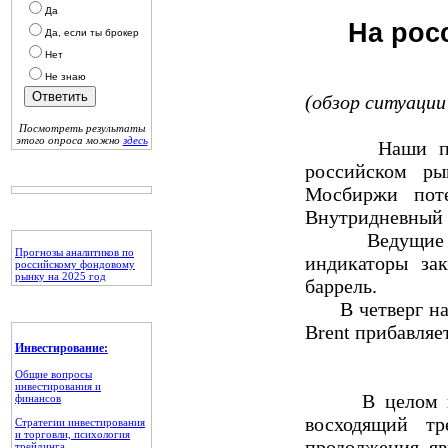
Да
На рос
Да, если ты брокер
Нет
Не знаю
(обзор ситуации 
Посмотреть результаты
этого опроса можно
здесь
Наши предпол
российском ры
Мосбиржи поте
Внутридневный 
Ведущие площ
Прогнозы аналитиков по
индикаторы зак
российскому фондовому
рынку на 2025 год
баррель.
В четверг на б
Brent прибавляет
Инвестирование:
Общие вопросы
инвестирования и
В целом по и
финансов
восходящий т
Стратегии инвестирования
и торговли, психология
продолжения яв
трейдинга