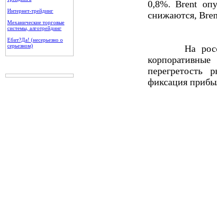
0,8%. Brent оп
Интернет-трейдинг
снижаются, Brent
Механические торговые
системы, алготрейдинг
Ебит?Да! (несерьезно о
серьезном)
На российско
корпоративные
перегретость 
фиксация прибы