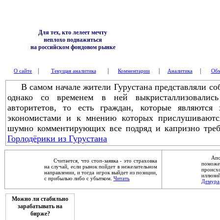
Для тех, кто лелеет мечту
неплохо поднажиться
на российском фондовом рынке
|
|
|
|
О сайте
Текущая аналитика
Комментарии
Аналитика
Обм
В самом начале жители Гурустана представляли соб
однако со временем в ней выкристаллизовалис
авторитетов, то есть граждан, которые являются 
экономистами и к мнению которых прислушиваются
шумно комментирующих все подряд и капризно треб
Горлодёрики из Гурустана
Апокал
Считается, что стоп-заявка - это страховка
помож
на случай, если рынок пойдет в нежелательном
проис
направлении, и тогда игрок выйдет из позиции,
иллюзи
с прибылью либо с убытком.
Читать
Демура
Можно ли стабильно
зарабатывать на
бирже?