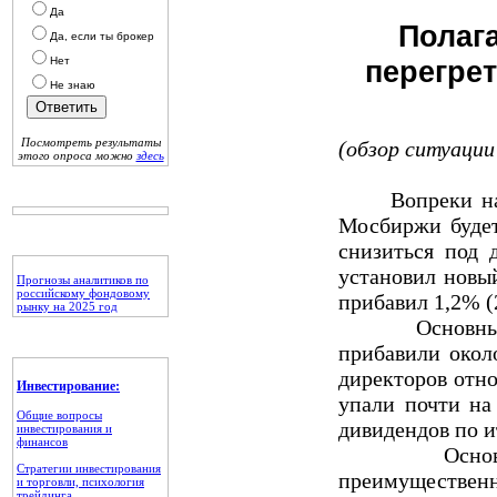
Да
Полаг
Да, если ты брокер
Нет
перегре
Не знаю
Посмотреть результаты
(обзор ситуации 
этого опроса можно
здесь
Вопреки нашим
Мосбиржи будет
снизиться под 
установил новый
Прогнозы аналитиков по
российскому фондовому
прибавил 1,2% (
рынку на 2025 год
Основным дра
прибавили окол
директоров отн
Инвестирование:
упали почти на
Общие вопросы
дивидендов по и
инвестирования и
финансов
Основные ев
Стратегии инвестирования
преимуществен
и торговли, психология
трейдинга