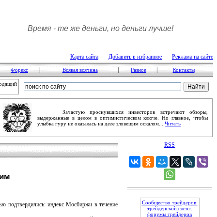
Время - те же деньги, но деньги лучше!
Карта сайта
Добавить в избранное
Реклама на сайте
|
|
|
Форекс
Всякая всячина
Разное
Контакты
ходящий
Зачастую проснувшихся инвесторов встречают обзоры,
выдержанные в целом в оптимистическом ключе. Но главное, чтобы
улыбка гуру не оказалась на деле зловещим оскалом...
Читать
RSS
дим
Сообщество трейдеров:
ю подтвердились: индекс Мосбиржи в течение
трейдерский сленг,
форумы трейдеров