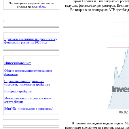
Биржи Европы и Сша закрылись ростом на
Посмотреть результаты этого
ведущих финансовых регуляторов. Brent веч
опроса можно
здесь
Во вторник на площадках АТР преобладает 
Прогнозы аналитиков по российскому
фондовому рынку на 2025 год
Инвестирование:
Общие вопросы инвестирования и
финансов
Стратегии инвестирования и
торговли, психология трейдинга
Интернет-трейдинг
Механические торговые системы,
алготрейдинг
Ебит?Да! (несерьезно о серьезном)
В течение последней недели индекс Мосби
вероятным сценарием на вторник видим пр