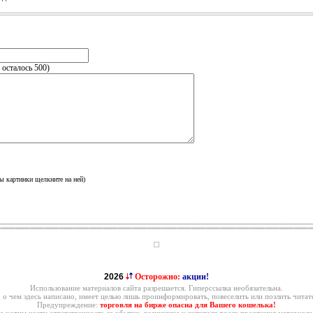
, осталось
500
)
ы картинки щелкните на ней)
2026
Осторожно:
акции!
Использование материалов сайта разрешается. Гиперссылка необязательна.
, о чем здесь написано, имеет целью лишь проинформировать, повеселить или позлить читате
Предупреждение:
торговля на бирже опасна для Вашего кошелька!