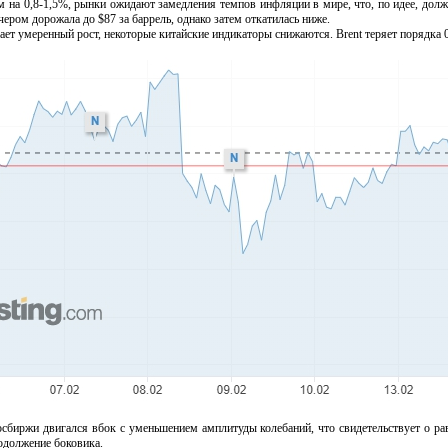
 0,8-1,5%, рынки ожидают замедления темпов инфляции в мире, что, по идее, долж
ером дорожала до $87 за баррель, однако затем откатилась ниже.
умеренный рост, некоторые китайские индикаторы снижаются. Brent теряет порядка 0,
ржи двигался вбок с уменьшением амплитуды колебаний, что свидетельствует о раве
одолжение боковика.