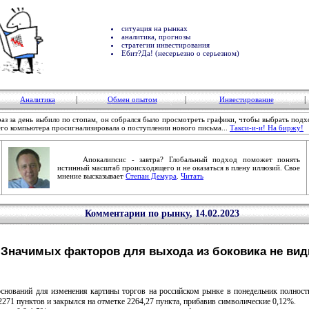
ситуация на рынках
аналитика, прогнозы
стратегии инвестирования
Ебит?Да! (несерьезно о серьезном)
|
|
|
Аналитика
Обмен опытом
Инвестирование
з за день выбило по стопам, он собрался было просмотреть графики, чтобы выбрать под
его компьютера просигнализировала о поступлении нового письма...
Такси-и-и! На биржу!
Апокалипсис - завтра? Глобальный подход поможет понять
истинный масштаб происходящего и не оказаться в плену иллюзий. Свое
мнение высказывает
Степан Демура
.
Читать
Комментарии по рынку, 14.02.2023
Значимых факторов для выхода из боковика не ви
ваний для изменения картины торгов на российском рынке в понедельник полность
2271 пунктов и закрылся на отметке 2264,27 пункта, прибавив символические 0,12%.