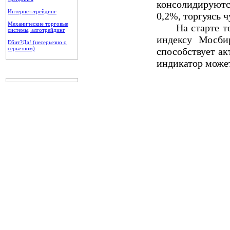
консолидируютс
Интернет-трейдинг
0,2%, торгуясь ч
Механические торговые
На старте торг
системы, алготрейдинг
индексу Мосби
Ебит?Да! (несерьезно о
серьезном)
способствует ак
индикатор може