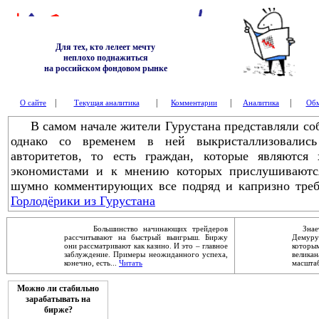
Для тех, кто лелеет мечту
неплохо поднажиться
на российском фондовом рынке
|
|
|
|
О сайте
Текущая аналитика
Комментарии
Аналитика
Обм
В самом начале жители Гурустана представляли соб
однако со временем в ней выкристаллизовалис
авторитетов, то есть граждан, которые являются 
экономистами и к мнению которых прислушиваются
шумно комментирующих все подряд и капризно треб
Горлодёрики из Гурустана
Большинство начинающих трейдеров
Знаете
рассчитывают на быстрый выигрыш. Биржу
Демур
они рассматривают как казино. И это – главное
которы
заблуждение. Примеры неожиданного успеха,
велика
конечно, есть...
Читать
масштаб
Можно ли стабильно
зарабатывать на
бирже?