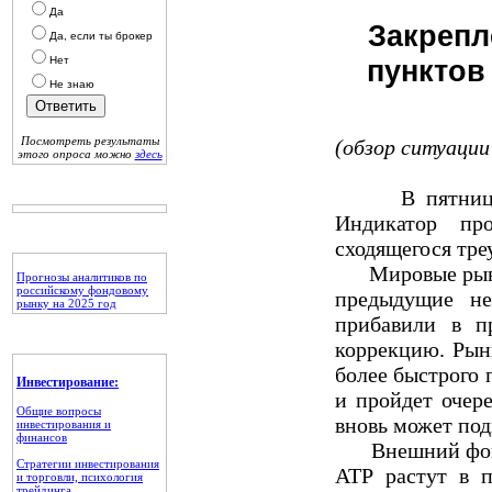
Да
Закрепл
Да, если ты брокер
Нет
пунктов
Не знаю
Посмотреть результаты
(обзор ситуации 
этого опроса можно
здесь
В пятницу ин
Индикатор пр
сходящегося тре
Мировые рынки 
Прогнозы аналитиков по
российскому фондовому
предыдущие н
рынку на 2025 год
прибавили в п
коррекцию. Рынк
более быстрого
Инвестирование:
и пройдет очер
Общие вопросы
вновь может под
инвестирования и
финансов
Внешний фон н
Стратегии инвестирования
АТР растут в 
и торговли, психология
трейдинга